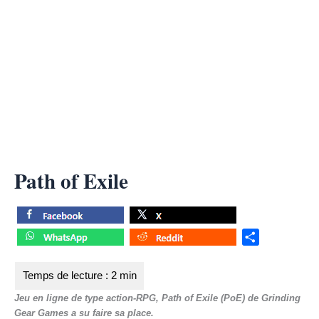
Path of Exile
S
h
a
r
Jeu en ligne de type action-RPG, Path of Exile (PoE) de Grinding
e
Gear Games a su faire sa place.