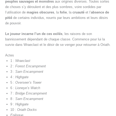
peuples sauvages et monstres
aux origines diverses. Toutes sortes
de choses s’y déroulent et des plus sombres, voire sordides par
l’utilisation de
magies obscures
, la
folie
, la
cruauté
et l’
absence de
pitié
de certains individus, nourris par leurs ambitions et leurs désirs
de pouvoir.
Le joueur incarne l’un de ces exilés
, les raisons de son
bannissement dépendant de chaque classe. Commence pour lui la
survie dans Wraeclast et le désir de se venger pour retourner à Oriath.
Actes
1 :
Wraeclast
2 :
Forest Encampment
3 :
Sarn Encampment
4 :
Highgate
5 :
Overseer’s Tower
6 :
Lioneye’s Watch
7 :
Bridge Emcampment
8 :
Sarn Encampment
9 :
Highgate
10 :
Oriath Docks
Epilogue