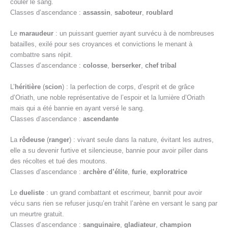
couler le sang.
Classes d’ascendance :
assassin
,
saboteur
,
roublard
Le
maraudeur
: un puissant guerrier ayant survécu à de nombreuses
batailles, exilé pour ses croyances et convictions le menant à
combattre sans répit.
Classes d’ascendance :
colosse
,
berserker
,
chef tribal
L’
héritière
(
scion
) : la perfection de corps, d’esprit et de grâce
d’Oriath, une noble représentative de l’espoir et la lumière d’Oriath
mais qui a été bannie en ayant versé le sang.
Classes d’ascendance :
ascendante
La
rôdeuse
(
ranger
) : vivant seule dans la nature, évitant les autres,
elle a su devenir furtive et silencieuse, bannie pour avoir piller dans
des récoltes et tué des moutons.
Classes d’ascendance :
archère d’élite
,
furie
,
exploratrice
Le
dueliste
: un grand combattant et escrimeur, bannit pour avoir
vécu sans rien se refuser jusqu’en trahit l’arène en versant le sang par
un meurtre gratuit.
Classes d’ascendance :
sanguinaire
,
gladiateur
,
champion