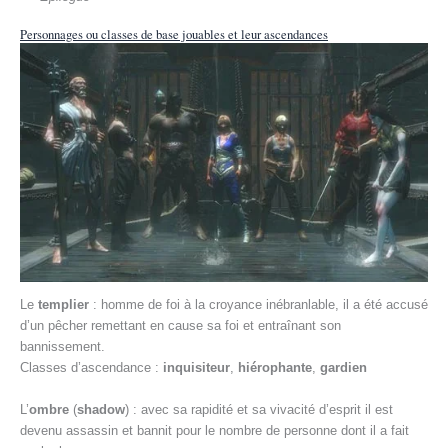
Personnages ou classes de base jouables et leur ascendances
Le
templier
: homme de foi à la croyance inébranlable, il a été accusé
d’un pêcher remettant en cause sa foi et entraînant son
bannissement.
Classes d’ascendance :
inquisiteur
,
hiérophante
,
gardien
L’
ombre
(
shadow
) : avec sa rapidité et sa vivacité d’esprit il est
devenu assassin et bannit pour le nombre de personne dont il a fait