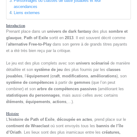
Personnages ou classes de base jouables et leur
ascendances
Liens externes
Introduction
Prenant place dans un
univers de dark fantasy
des plus
sombre et
glauque
,
Path of Exile
sortit en
2013
. Il est souvent décrit comme
l’
alternative Free-to-Play
dans son genre à de grands titres payants
et a été très bien reçu par la critique.
Le jeu est des plus complets avec son
univers scénarisé
de manière
détaillée et son
système de jeu
des plus fournis par les
classes
jouables
, l’
équipement
(
craft
,
modifications
,
améliorations
), son
système de compétences
à partir de
gemmes
(que l’on peut
combiner) et son
arbre de compétences passives
(améliorant les
statistiques du personnages
, mais aussi celles avec certains
éléments
,
équipements
,
actions
,…).
Histoire
L’
histoire de Path of Exile
,
découpée en actes
, prend place sur le
continent de Wraeclast
où sont envoyés tous les
bannis de l’île
d’Oriath
. Les lieux sont des plus inamicaux entre les
créatures,