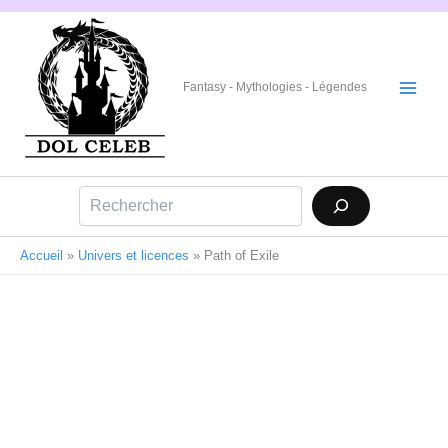
Aller
au
contenu
Fantasy - Mythologies - Légendes
Rechercher
Accueil
»
Univers et licences
»
Path of Exile