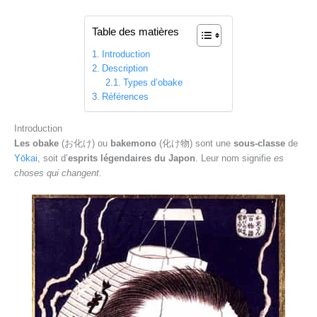
Table des matières
Introduction
Description
Types d’obake
Références
Introduction
Les obake
(お化け) ou
bakemono
(化け物) sont une
sous-classe
de
Yōkai
, soit d’
esprits légendaires du Japon
. Leur nom signifie
es
choses qui changent
.