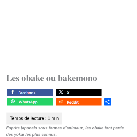
Les obake ou bakemono
S
h
a
r
Esprits japonais sous formes d’animaux, les obake font partie
e
des yokai les plus connus.