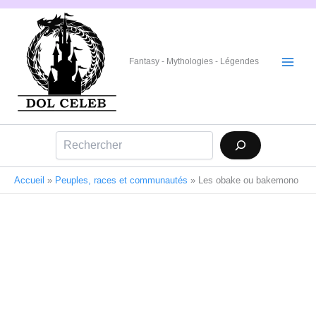
Aller
au
contenu
Fantasy - Mythologies - Légendes
Rechercher
Accueil
»
Peuples, races et communautés
»
Les obake ou bakemono