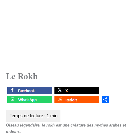
Le Rokh
S
h
a
r
Oiseau légendaire, le rokh est une créature des mythes arabes et
e
indiens.