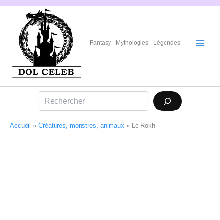
Aller
au
contenu
Fantasy - Mythologies - Légendes
Rechercher
Accueil
»
Créatures, monstres, animaux
»
Le Rokh