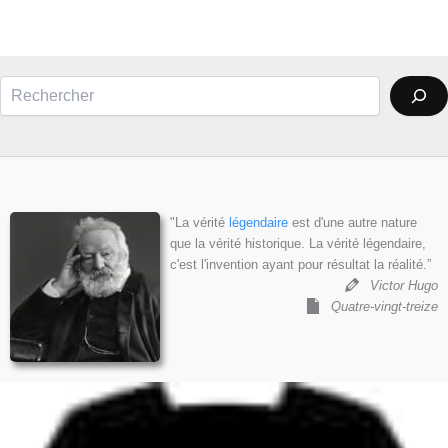
Rechercher
"La vérité
légendaire
est d'une autre nature
que la vérité historique. La vérité légendaire,
c'est l'invention ayant pour résultat la réalité.”
Victor Hugo
Quatre-vingt-treize