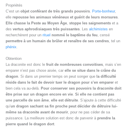
Propriétés
C’est un
objet conférant de très grands pouvoirs
.
Porte-bonheur
,
elle
repousse les animaux vénéneux et guérit de leurs morsures
.
Elle chasse la Peste au Moyen Âge
,
stoppe les saignements
et a
des
vertus aphrodisiaques très puissantes
. Les
alchimistes
en
recherchèrent pour un
rituel
nommé le baptême du feu
, censé
permettre à un humain de brûler et renaître de ses cendres
, tel un
phénix
.
Obtention
La draconite est donc le
fruit de nombreuses convoitises
, mais s’en
emparer n’est pas chose aisée, car
elle se situe dans le crâne du
dragon
. Si dans un premier temps on peut songer que
la difficulté
réside dans le fait de devoir tuer le dragon pour s’en emparer
et
bien cela va au-delà.
Pour conserver ses pouvoirs la draconite doit
être prise sur un dragon encore en vie
.
Si elle ne contient pas
une parcelle de son âme
,
elle est détruite
. S’ajoute à cette difficulté
qu’
un dragon sachant sa fin proche peut décider de détruire lui-
même sa draconite avant de mourir
, pour ne pas céder de sa
puissance. La meilleure solution est donc de parvenir à
prendre la
pierre quand le dragon dort
.