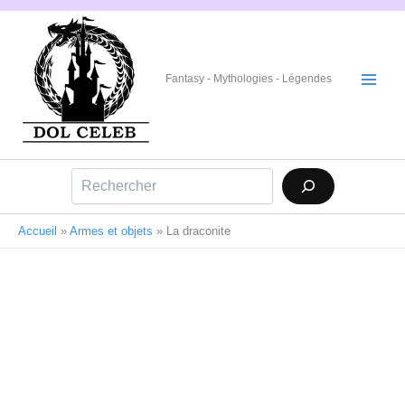
Aller
au
contenu
Fantasy - Mythologies - Légendes
Rechercher
Accueil
»
Armes et objets
»
La draconite