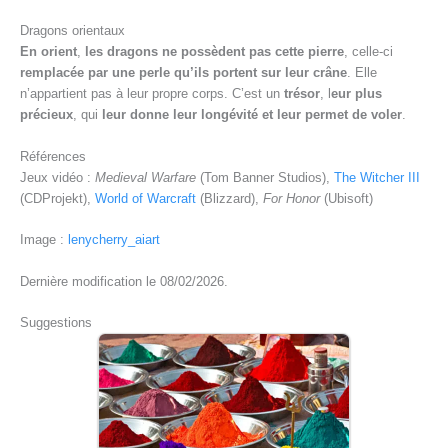
Dragons orientaux
En orient
,
les dragons ne possèdent pas cette pierre
, celle-ci
remplacée par une perle qu’ils portent sur leur crâne
. Elle
n’appartient pas à leur propre corps. C’est un
trésor
, l
eur plus
précieux
, qui
leur donne leur longévité et leur permet de voler
.
Références
Jeux vidéo :
Medieval Warfare
(Tom Banner Studios),
The Witcher III
(CDProjekt),
World of Warcraft
(Blizzard),
For Honor
(Ubisoft)
Image :
lenycherry_aiart
Dernière modification le 08/02/2026.
Suggestions