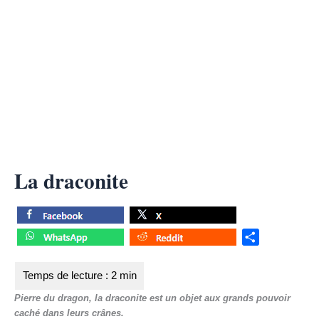
La draconite
S
h
a
r
Pierre du dragon, la draconite est un objet aux grands pouvoir
e
caché dans leurs crânes.