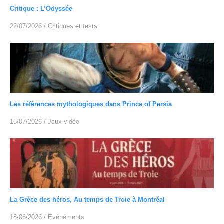
Critique : L’Odyssée
22/07/2026
/
Critiques et tests
Les références mythologiques dans Prince of Persia
15/07/2026
/
Jeux vidéo
La Grèce des héros, Au temps de Troie à Montréal
18/06/2026
/
Événéments