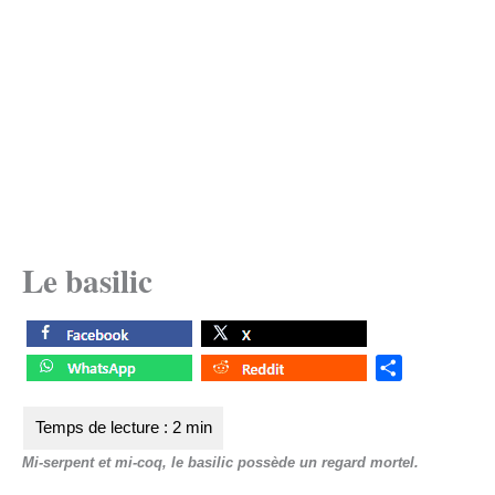
Le basilic
S
h
a
r
Mi-serpent et mi-coq, le basilic possède un regard mortel.
e