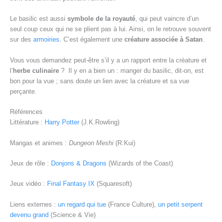
Le basilic est aussi
symbole de la royauté
, qui peut vaincre d’un
seul coup ceux qui ne se plient pas à lui. Ainsi, on le retrouve souvent
sur des
armoiries
. C’est également une
créature associée à Satan
.
Vous vous demandez peut-être s’il y a un rapport entre la créature et
l’
herbe culinaire
? Il y en a bien un : manger du basilic, dit-on, est
bon pour la vue ; sans doute un lien avec la créature et sa vue
perçante.
Références
Littérature :
Harry Potter
(J.K.Rowling)
Mangas et animes :
Dungeon Meshi
(R.Kui)
Jeux de rôle :
Donjons & Dragons
(Wizards of the Coast)
Jeux vidéo :
Final Fantasy IX
(Squaresoft)
Liens externes :
un regard qui tue
(France Culture),
un petit serpent
devenu grand
(Science & Vie)