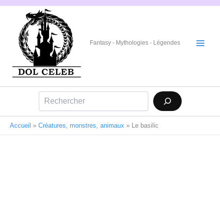
Aller
au
contenu
Fantasy - Mythologies - Légendes
Rechercher
Accueil
»
Créatures, monstres, animaux
»
Le basilic