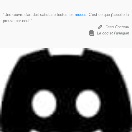
"Une œuvre d'art doit satisfaire toutes les
muses
. C'est ce que j'appelle la
preuve par neuf.”
Jean Cocteau
Le coq et l’arlequin