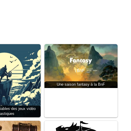
Une saison fantasy à la BnF
iables des jeux vidéo
tastiques