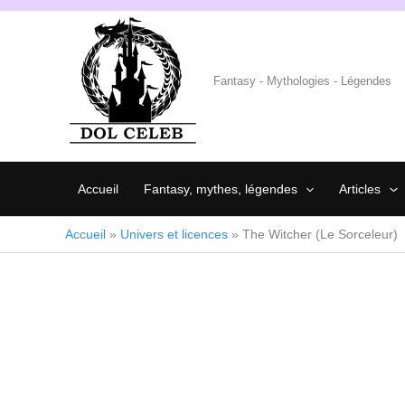
Aller
au
contenu
Fantasy - Mythologies - Légendes
Accueil
Fantasy, mythes, légendes
Articles
Accueil
»
Univers et licences
»
The Witcher (Le Sorceleur)