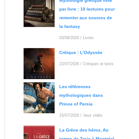
Mythologie grecque livre
par livre : 10 lectures pour
remonter aux sources de
la fantasy
03/08/2026
/
Livres
Critique : L’Odyssée
22/07/2026
/
Critiques et tests
Les références
mythologiques dans
Prince of Persia
15/07/2026
/
Jeux vidéo
La Grèce des héros, Au
temps de Troie à Montréal