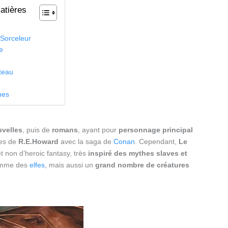
atières
n
 Sorceleur
re
teau
nes
uvelles
, puis de
romans
, ayant pour
personnage principal
res de
R.E.Howard
avec la saga de
Conan
. Cependant,
Le
t non d’heroic fantasy, très
inspiré des mythes slaves et
comme des
elfes
, mais aussi un
grand nombre de créatures