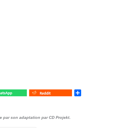
)
S
h
a
r
 par son adaptation par CD Projekt.
e