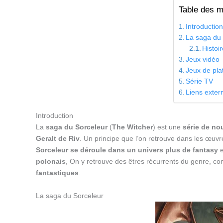
Table des m
Introductio
La saga du
Histoi
Jeux vidéo
Jeux de pla
Série TV
Liens exter
Introduction
La
saga du Sorceleur
(
The Witcher
) est une
série de no
Geralt de Riv
. Un principe que l’on retrouve dans les œuv
Sorceleur se déroule dans un univers plus de fantasy
e
polonais
, On y retrouve des êtres récurrents du genre, 
fantastiques
.
La saga du Sorceleur