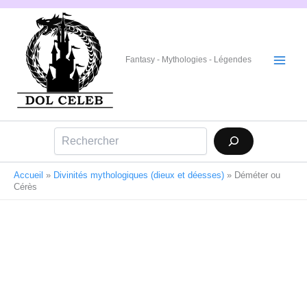
Aller
au
contenu
Fantasy - Mythologies - Légendes
Rechercher
Accueil
»
Divinités mythologiques (dieux et déesses)
»
Déméter ou
Cérès