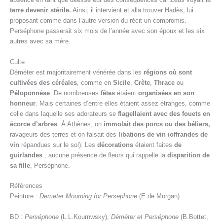
terre devenir stérile.
Ainsi, il intervient et alla trouver Hadès, lui
proposant comme dans l’autre version du récit un compromis.
Perséphone passerait six mois de l’année avec son époux et les six
autres avec sa mère.
Culte
Déméter est majoritairement vénérée dans les
régions où sont
cultivées des céréales
, comme en
Sicile
,
Crète
,
Thrace
ou
Péloponnèse
. De nombreuses
fêtes
étaient
organisées en son
honneur
. Mais certaines d’entre elles étaient assez étranges, comme
celle dans laquelle ses adorateurs se
flagellaient avec des fouets en
écorce d’arbres
. À Athènes, on
immolait des porcs ou des béliers,
ravageurs des terres et on faisait des
libations de vin
(
offrandes de
vin
répandues sur le sol). Les
décorations
étaient faites
de
guirlandes
; aucune présence de fleurs qui rappelle la
disparition de
sa fille
, Perséphone.
Références
Peinture :
Demeter Mourning for Persephone
(E.de Morgan)
BD :
Perséphone
(L.L.Kournwsky),
Déméter et Perséphone
(B.Bottet,