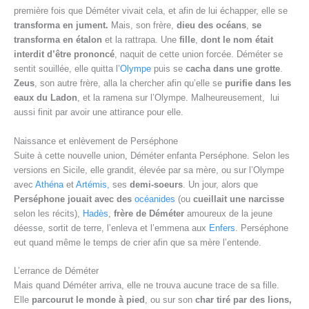
première fois que Déméter vivait cela, et afin de lui échapper, elle se
transforma en jument.
Mais, son frère,
dieu des océans
,
se
transforma en étalon
et la rattrapa. Une
fille
,
dont le nom était
interdit d’être prononcé
, naquit de cette union forcée. Déméter se
sentit souillée, elle quitta l’
Olympe
puis se
cacha dans une grotte
.
Zeus
, son autre frère, alla la chercher afin qu’elle se
purifie dans les
eaux du Ladon
, et la ramena sur l’Olympe. Malheureusement, lui
aussi finit par avoir une attirance pour elle.
Naissance et enlèvement de Perséphone
Suite à cette nouvelle union, Déméter enfanta Perséphone. Selon les
versions en Sicile, elle grandit, élevée par sa mère, ou sur l’Olympe
avec
Athéna
et
Artémis,
ses
demi-soeurs
. Un jour, alors que
Perséphone
jouait avec des
océanides
(ou
cueillait une narcisse
selon les récits),
Hadès
,
frère de Déméter
amoureux de la jeune
déesse, sortit de terre, l’enleva et l’emmena aux
Enfers
. Perséphone
eut quand même le temps de crier afin que sa mère l’entende.
L’errance de Déméter
Mais quand Déméter arriva, elle ne trouva aucune trace de sa fille.
Elle
parcourut le monde à pied
, ou sur son
char tiré par des lions,