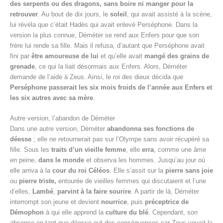
des serpents ou des dragons,
sans boire ni manger
pour la
retrouver
. Au bout de dix jours, le
soleil
, qui avait assisté à la scène,
lui révéla que c’était Hadès qui avait enlevé Perséphone. Dans la
version la plus connue, Déméter se rend aux Enfers pour que son
frère lui rende sa fille. Mais il refusa, d’autant que Perséphone avait
fini par
être amoureuse de lui
et qu’elle avait
mangé des grains de
grenade
, ce qui la liait désormais aux Enfers. Alors, Déméter
demande de l’aide à Zeus. Ainsi, le roi des dieux décida que
Perséphone passerait les six mois froids de l’année aux Enfers et
les six autres avec sa mère
.
Autre version, l’abandon de Déméter
Dans une autre version, Déméter
abandonna ses fonctions de
déesse
; elle ne retournerait pas sur l’Olympe sans avoir récupéré sa
fille. Sous les
traits d’un vieille femme
, elle
erra
, comme une âme
en peine,
dans le monde
et observa les hommes. Jusqu’au jour où
elle arriva à la
cour du roi Céléos
. Elle s’assit sur la
pierre sans joie
ou
pierre triste,
entourée de vieilles femmes qui discutaient et l’une
d’elles,
Lambé
,
parvint à la faire sourire
. A partir de là, Déméter
interrompt son jeune et devient
nourrice
, puis
préceptrice de
Démophon
à qui elle apprend la
culture du blé
. Cependant, son
absence en tant que déesse eut des conséquences car Zeus voyait la