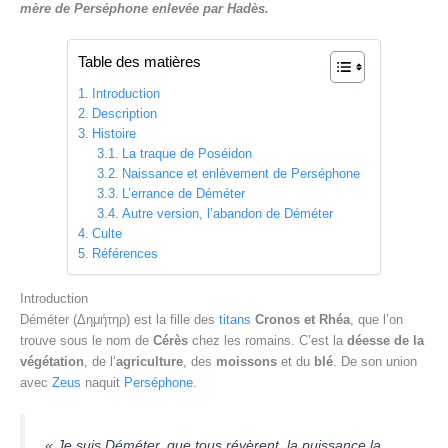
mère de Perséphone enlevée par Hadès.
Table des matières
Introduction
Description
Histoire
La traque de Poséidon
Naissance et enlèvement de Perséphone
L’errance de Déméter
Autre version, l’abandon de Déméter
Culte
Références
Introduction
Déméter (Δημήτηρ) est la fille des
titans
Cronos et Rhéa
, que l’on
trouve sous le nom de
Cérès
chez les romains. C’est la
déesse de la
végétation
, de l’
agriculture
, des
moissons
et du
blé
. De son union
avec
Zeus
naquit
Perséphone.
« Je suis Déméter, que tous révèrent, la puissance la