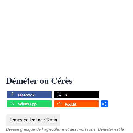
Déméter ou Cérès
S
h
a
r
Déesse grecque de l’agriculture et des moissons, Déméter est la
e