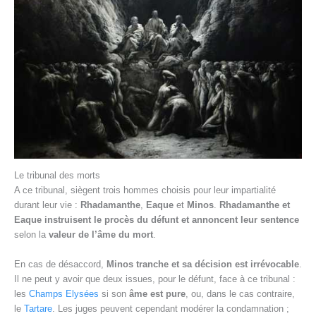
Le tribunal des morts
A ce tribunal, siègent trois hommes choisis pour leur impartialité
durant leur vie :
Rhadamanthe
,
Eaque
et
Minos
.
Rhadamanthe et
Eaque instruisent le procès du défunt et annoncent leur sentence
selon la
valeur de l’âme du mort
.
En cas de désaccord,
Minos tranche et sa décision est irrévocable
.
Il ne peut y avoir que deux issues, pour le défunt, face à ce tribunal :
les
Champs Elysées
si son
âme est pure
, ou, dans le cas contraire,
le
Tartare
. Les juges peuvent cependant modérer la condamnation ;