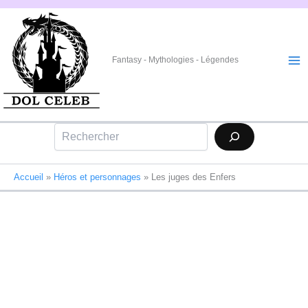
Aller
au
contenu
Fantasy - Mythologies - Légendes
Rechercher
Accueil
»
Héros et personnages
»
Les juges des Enfers