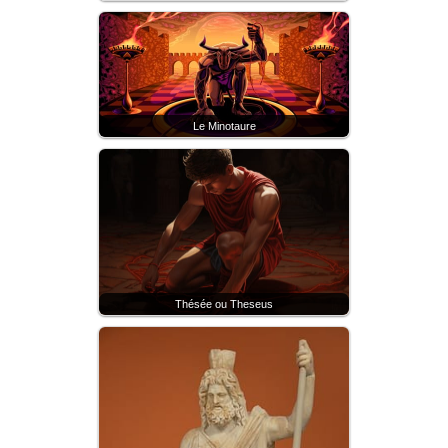
Le Minotaure
Thésée ou Theseus