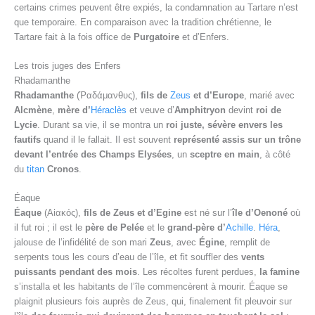
certains crimes peuvent être expiés, la condamnation au Tartare n’est
que temporaire. En comparaison avec la tradition chrétienne, le
Tartare fait à la fois office de
Purgatoire
et d’Enfers.
Les trois juges des Enfers
Rhadamanthe
Rhadamanthe
(Ῥαδάμανθυς),
fils de
Zeus
et d’Europe
, marié avec
Alcmène
,
mère d’
Héraclès
et veuve d’
Amphitryon
devint
roi de
Lycie
. Durant sa vie, il se montra un
roi juste, sévère envers les
fautifs
quand il le fallait. Il est souvent
représenté assis sur un trône
devant l’entrée des Champs Elysées
, un
sceptre en main
, à côté
du
titan
Cronos
.
Éaque
Éaque
(Αἰακός),
fils de Zeus et d’Egine
est né sur l’
île d’Oenoné
où
il fut roi ; il est le
père de Pelée
et le
grand-père d’
Achille
.
Héra
,
jalouse de l’infidélité de son mari
Zeus
, avec
Égine
, remplit de
serpents tous les cours d’eau de l’île, et fit souffler des
vents
puissants pendant des mois
. Les récoltes furent perdues,
la famine
s’installa et les habitants de l’île commencèrent à mourir. Éaque se
plaignit plusieurs fois auprès de Zeus, qui, finalement fit pleuvoir sur