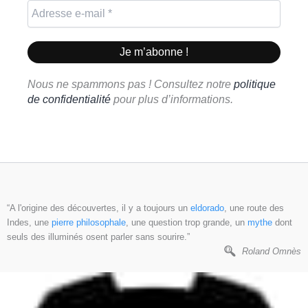
Nous ne spammons pas ! Consultez notre
politique
de confidentialité
pour plus d’informations.
“A l'origine des découvertes, il y a toujours un
eldorado
, une route des
Indes, une
pierre philosophale
, une question trop grande, un
mythe
dont
seuls des illuminés osent parler sans sourire.”
Roland Omnès