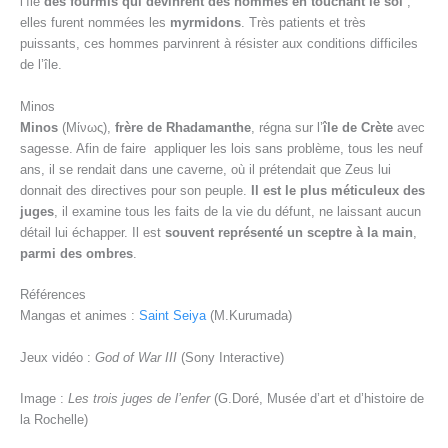
l’île
des fourmis qui devinrent des hommes en touchant le sol
;
elles furent nommées les
myrmidons
. Très patients et très
puissants, ces hommes parvinrent à résister aux conditions difficiles
de l’île.
Minos
Minos
(Μίνως),
frère de Rhadamanthe
, régna sur l’
île de Crète
avec
sagesse. Afin de faire appliquer les lois sans problème, tous les neuf
ans, il se rendait dans une caverne, où il prétendait que Zeus lui
donnait des directives pour son peuple.
Il est le plus méticuleux des
juges
, il examine tous les faits de la vie du défunt, ne laissant aucun
détail lui échapper. Il est
souvent représenté un sceptre à la main
,
parmi des ombres
.
Références
Mangas et animes :
Saint Seiya
(M.Kurumada)
Jeux vidéo :
God of War III
(Sony Interactive)
Image :
Les trois juges de l’enfer
(G.Doré, Musée d’art et d’histoire de
la Rochelle)