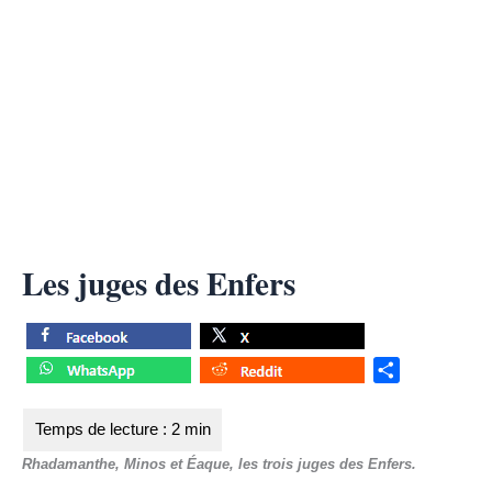
Les juges des Enfers
S
h
a
r
Rhadamanthe, Minos et Éaque, les trois juges des Enfers.
e