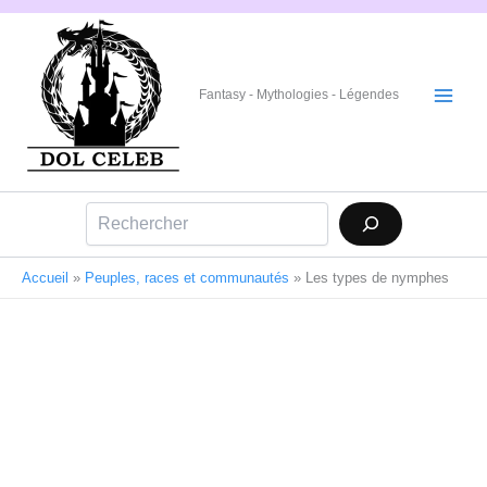
Aller
au
contenu
Fantasy - Mythologies - Légendes
Rechercher
Accueil
»
Peuples, races et communautés
»
Les types de nymphes