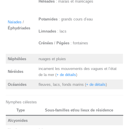
Héléades
: marais et marécages
Potamides
: grands cours d’eau
Naïades
/
Éphydriades
Limnades
: lacs
Crénées
/
Pégées
: fontaines
Néphélées
nuages et pluies
incarnent les mouvements des vagues et l’état
Néréides
de la mer (
+ de détails
)
Océanides
fleuves, lacs, fonds marins (
+ de détails
)
Nymphes célestes
Type
Sous-familles et/ou lieux de résidence
Alcyonides