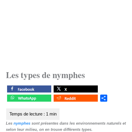
Les types de nymphes
S
h
a
r
Les
nymphes
sont présentes dans les
environnements naturels et
e
selon leur milieu, on en trouve
différents types.