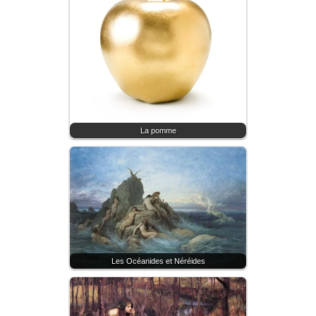
La pomme
Les Océanides et Néréides