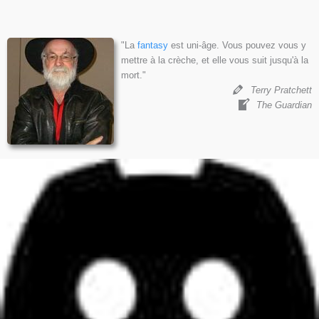
"La
fantasy
est uni-âge. Vous pouvez vous y
mettre à la crèche, et elle vous suit jusqu'à la
mort."
Terry Pratchett
The Guardian