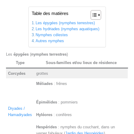
Table des matières
Les épygées (nymphes terrestres)
Les hydriades (nymphes aquatiques)
Nymphes célestes
Autres nymphes
Les
épygées
(
nymphes terrestres
)
Type
Sous-familles et/ou lieux de résidence
Corcydes
grottes
Méliades
: frênes
Épimélides
: pommiers
Dryades /
Hyléores
: conifères
Hamadryades
Hespérides
: nymphes du couchant, dans un
verger fabuleux (
Jardin des Hespérides
)