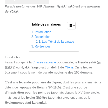
r
Parade nocturne des 100 démons, Hyakki yakō est une invasion
e
de Yōkai.
Table des matières
Introduction
Description
Les Yōkai de la parade
Références
Introduction
Faisant songer à la
Chasse sauvage
occidentale, le
Hyakki yakō
(百
鬼夜行) ou
Hyakki Yagyô
est un
défilé de
Yōkai
. On le trouve
également sous le nom de
parade nocturne des 100 démons
.
C’est une
légende populaire du Japon
, dont les plus anciens récits
datent de l’
époque de Heian
(794-1185). C’est une
source
d’inspiration pour les peintres japonais
depuis le XVIème siècle,
mais aussi les
hyaku
(
théâtre japonais
) avec entre autres le
Hyakumonogatari kaidankai
.