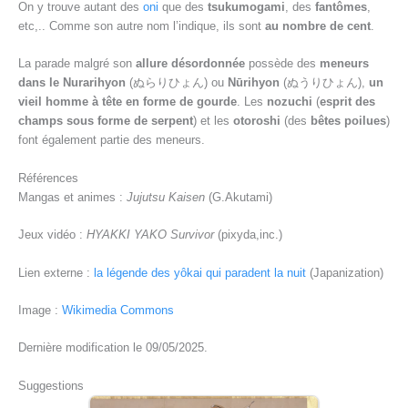
On y trouve autant des
oni
que des
tsukumogami
, des
fantômes
,
etc,.. Comme son autre nom l’indique, ils sont
au nombre de cent
.
La parade malgré son
allure désordonnée
possède des
meneurs
dans le Nurarihyon
(ぬらりひょん) ou
Nūrihyon
(ぬうりひょん),
un
vieil homme à tête en forme de gourde
. Les
nozuchi
(
esprit des
champs sous forme de serpent
) et les
otoroshi
(des
bêtes poilues
)
font également partie des meneurs.
Références
Mangas et animes :
Jujutsu Kaisen
(G.Akutami)
Jeux vidéo :
HYAKKI YAKO Survivor
(pixyda,inc.)
Lien externe :
la légende des yôkai qui paradent la nuit
(Japanization)
Image :
Wikimedia Commons
Dernière modification le 09/05/2025.
Suggestions