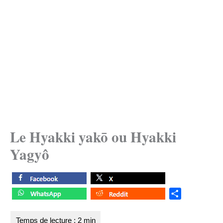
Le Hyakki yakō ou Hyakki
Yagyô
S
h
a