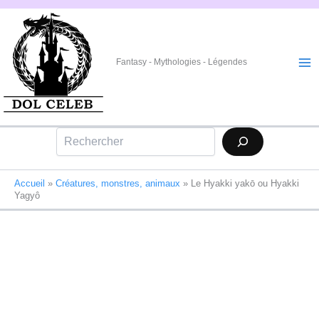
Aller
au
contenu
Fantasy - Mythologies - Légendes
Rechercher
Accueil
»
Créatures, monstres, animaux
»
Le Hyakki yakō ou Hyakki
Yagyô