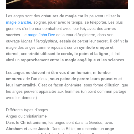
Les anges sont des
créatures de magie
car ils peuvent utiliser la
magie blanche
, soigner, jouer avec le temps, se téléporter. Les plus
guerriers d’entre eux combattent avec leur
foi,
avec des
armes
sacrées
. Le
mage John Dee
de la cour d’Angleterre, dans son
ouvrage
Monas Hieroglyphica,
essaie de percer leur secret. Il définit la
magie des anges comme reposant sur un
symbole unique et
éternel
, une
trinité utilisant le cercle, le point et la ligne
; il fait
ainsi un
rapprochement entre la magie angélique et les sciences
.
Les
anges ne doivent ni être vus d’un humain
,
ni tomber
amoureux
de l’un d’eux,
sous peine de
perdre leurs pouvoirs et
leur immortalité
. C’est de façon éphémère, sous forme d’illusion, que
les anges peuvent apparaître aux hommes (un point commun partagé
avec les démons).
Différents types d’anges
Anges du christianisme
Dans le
Christianisme
, les anges sont dans la
Genèse
, avec
Abraham
et avec
Jacob
. Dans la Bible, on rencontre
un
ange