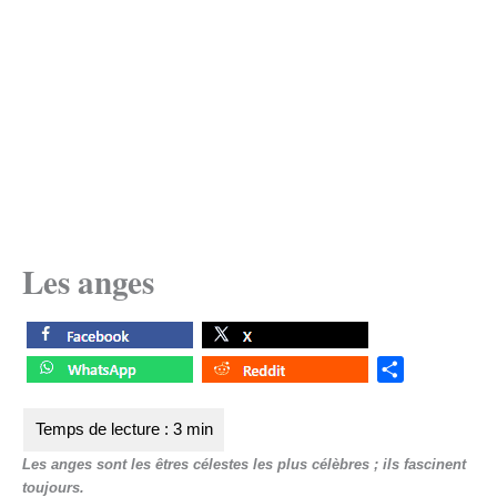
Les anges
S
h
a
r
Les anges sont les êtres célestes les plus célèbres ; ils fascinent
e
toujours.