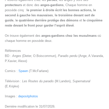
protecteurs
et donc des
anges-gardiens
, Chaque homme en
possède cinq :
le premier à droite écrit les bonnes actions, le
second à gauche les mauvaises
,
le troisième devant sert de
guide
, l
e quatrième derrière protège des démons
et
le cinquième
reste devant le front pour garder l’esprit élevé
.
On trouve également des
anges-gardiens chez les musulmans
où
chaque homme en possède deux.
Références
BD :
Anges
(Dieter, O.Boiscommun),
Paradis perdu
(Ange, A.Varanda,
P.Xavier, Alexe)
Comics :
Spawn
(T.McFarlane)
Télévision :
Les Routes du paradis
(M.Landon),
Supernatural
(E.Kripke)
Images :
depositphotos
Dernière modification le 31/07/2026.