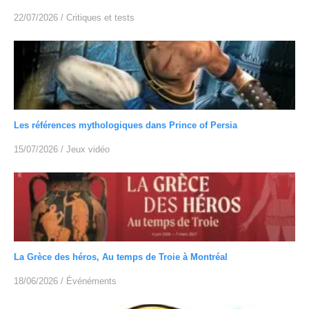
22/07/2026
/
Critiques et tests
Les références mythologiques dans Prince of Persia
15/07/2026
/
Jeux vidéo
La Grèce des héros, Au temps de Troie à Montréal
18/06/2026
/
Événéments