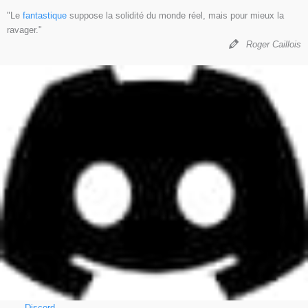
"Le
fantastique
suppose la solidité du monde réel, mais pour mieux la
ravager."
Roger Caillois
Discord