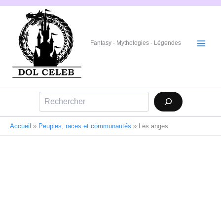
Aller
au
contenu
Fantasy - Mythologies - Légendes
Rechercher
Accueil
»
Peuples, races et communautés
»
Les anges