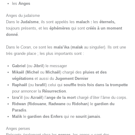
les
Anges
Anges du judaïsme
Dans le
Judaïsme
, ils sont appelés les
malach :
les
éternels,
toujours présents, et les
éphémères
qui sont
créés à un moment
donné
.
Dans le
Coran
, ce sont les
mala’ika
(
malak
au singulier). Ils ont une
très grande place ; les plus importants sont :
Gabriel
(ou
Jibril
) le messager
Mikaël
(
Michel
ou
Michaël
) chargé des
pluies et des
végétations
et aussi du
Jugement Dernier
Raphaël
(ou
Israfil
) celui qui
souffle trois fois dans la trompette
pour annoncer la
Résurrection
.
Izra’il
(ou
Azraël
) l’
ange de la mort
chargé d’ôter l’âme du corps.
Ridwan
(
Ridouane
,
Radwane
ou
Ridohan
) le
gardien du
Paradis
.
Malik
le
gardien des Enfers
qui ne
sourit jamais
.
Anges perses
Présents également chez les
perses
, les anges y sont des