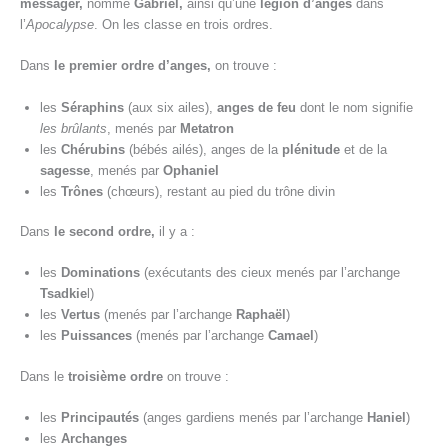
messager,
nommé
Gabriel,
ainsi qu’une
légion d’anges
dans
l’
Apocalypse
. On les classe en trois ordres.
Dans
le premier ordre d’anges,
on trouve :
les
Séraphins
(aux six ailes),
anges de feu
dont le nom signifie
les brûlants
, menés par
Metatron
les
Chérubins
(bébés ailés), anges de la
plénitude
et de la
sagesse
, menés par
Ophaniel
les
Trônes
(chœurs), restant au pied du trône divin
Dans
le second ordre,
il y a :
les
Dominations
(exécutants des cieux menés par l’archange
Tsadkie
l)
les
Vertus
(menés par l’archange
Raphaël
)
les
Puissances
(menés par l’archange
Camael
)
Dans le
troisième ordre
on trouve :
les
Principautés
(anges gardiens menés par l’archange
Haniel
)
les
Archanges