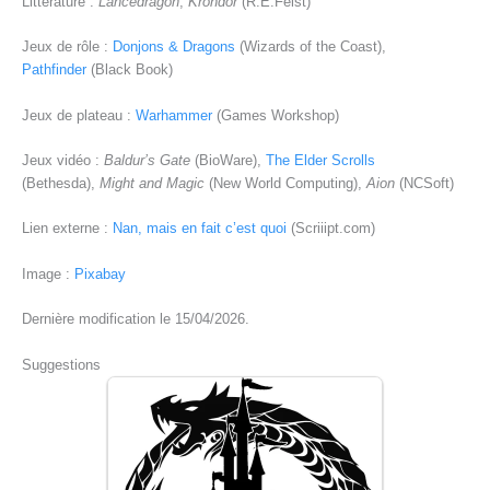
Littérature :
Lancedragon
,
Krondor
(R.E.Feist)
Jeux de rôle :
Donjons & Dragons
(Wizards of the Coast),
Pathfinder
(Black Book)
Jeux de plateau :
Warhammer
(Games Workshop)
Jeux vidéo :
Baldur’s Gate
(BioWare),
The Elder Scrolls
(Bethesda),
Might and Magic
(New World Computing),
Aion
(NCSoft)
Lien externe :
Nan, mais en fait c’est quoi
(Scriiipt.com)
Image :
Pixabay
Dernière modification le 15/04/2026.
Suggestions