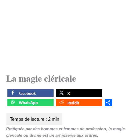
La magie cléricale
S
h
a
r
Pratiquée par des hommes et femmes de profession, la magie
e
cléricale ou divine est un art réservé aux ordres.