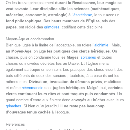
On les trouve principalement
durant la Renaissance, leur magie se
veut savante
.
Leur discipline allie les sciences
(
mathématiques
,
médecine
,
astronomie
,
astrologie
) à l’
ésotérisme
, le tout avec un
fond philosophique
.
Des hauts membres de l’Église
, tels des
papes
, ont rédigé
des
grimoires
, codifiant cette discipline.
Moyen-Âge et condamnation
Bien que jugée à la limite de l’acceptable, on tolère l’
alchimie
. Mais,
au Moyen-Âge
, on juge
les pratiques des clercs hérétiques
. On
chasse, puis on condamne tous les
Mages
,
sorcières
et toutes
choses ou individus décrétés liés au Diable. Et l’Église mena
également sa traque en son sein. Les pratiques des clercs visent des
buts différents de ceux des sorciers ; toutefois, à la base ils ont les
mêmes rites.
Divination
,
invocation de démons privés
,
maléfices
et même
nécromancie
sont
jugées hérétiques
. Malgré tout,
certains
clercs continuent leurs rites et sont traqués puis condamnés
. Un
grand nombre d’entre eux finirent donc
envoyés au bûcher
avec leurs
grimoires
. Si bien qu’aujourd’hui
il ne reste pas beaucoup
d’ouvrages
tenus cachés
à l’époque.
Références