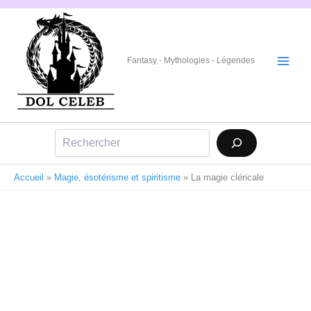
Aller
au
contenu
Fantasy - Mythologies - Légendes
Rechercher
Accueil
»
Magie, ésotérisme et spiritisme
»
La magie cléricale