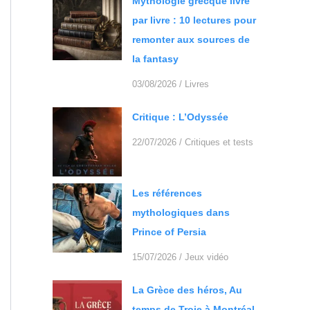
Mythologie grecque livre
par livre : 10 lectures pour
remonter aux sources de
la fantasy
03/08/2026
/
Livres
Critique : L’Odyssée
22/07/2026
/
Critiques et tests
Les références
mythologiques dans
Prince of Persia
15/07/2026
/
Jeux vidéo
La Grèce des héros, Au
temps de Troie à Montréal