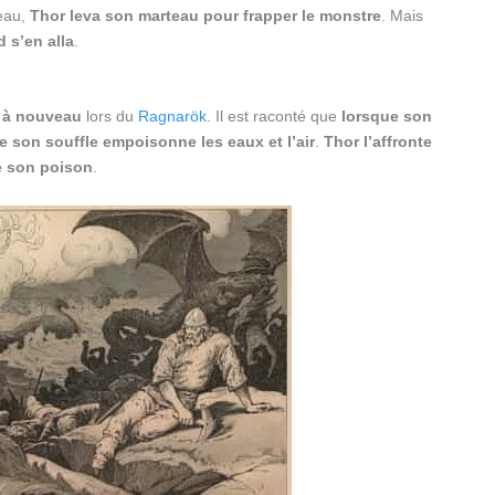
’eau,
Thor leva son marteau pour frapper le monstre
. Mais
 s’en alla
.
r à nouveau
lors du
Ragnarök
. Il est raconté que
lorsque son
 son souffle empoisonne les eaux et l’air
.
Thor l’affronte
e son poison
.