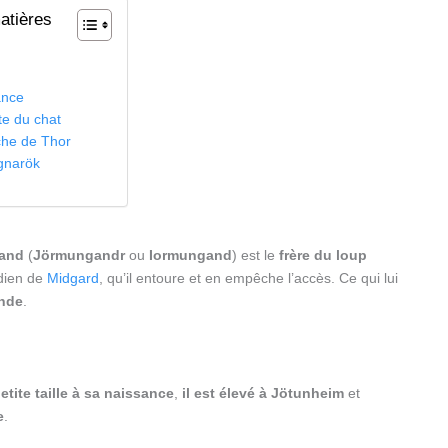
atières
n
ance
te du chat
che de Thor
gnarök
and
(
Jörmungandr
ou
Iormungand
) est le
frère du loup
rdien de
Midgard
, qu’il entoure et en empêche l’accès. Ce qui lui
nde
.
etite taille à sa naissance
,
il est élevé à Jötunheim
et
e
.