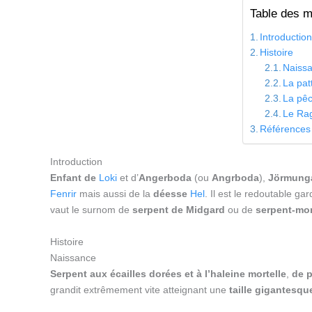
Table des m
Introductio
Histoire
Naiss
La pat
La pê
Le Ra
Références
Introduction
Enfant de
Loki
et d’
Angerboda
(ou
Angrboda
),
Jörmung
Fenrir
mais aussi de la
déesse
Hel
. Il est le redoutable ga
vaut le surnom de
serpent de Midgard
ou de
serpent-mo
Histoire
Naissance
Serpent aux écailles dorées et à l’haleine mortelle
,
de p
grandit extrêmement vite atteignant une
taille gigantesqu