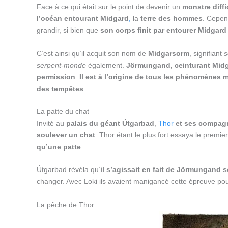
Face à ce qui était sur le point de devenir un
monstre diffi
l’océan entourant Midgard
,
la
terre des hommes
. Cepen
grandir, si bien que
son corps finit par entourer Midgard
C’est ainsi qu’il acquit son nom de
Midgarsorm
, signifiant
s
serpent-monde
également.
Jörmungand, ceinturant Midga
permission
.
Il est à l’origine de tous les phénomènes 
des tempêtes
.
La patte du chat
Invité au
palais du géant Útgarbad
,
Thor
et ses compagn
soulever un chat
. Thor étant le plus fort essaya le premier 
qu’une patte
.
Útgarbad révéla qu’
il s’agissait en fait de Jörmungand
changer. Avec Loki ils avaient manigancé cette épreuve pour l
La pêche de Thor