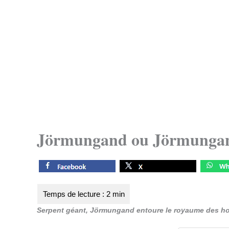
Jörmungand ou Jörmunga
Serpent géant, Jörmungand entoure le royaume des h