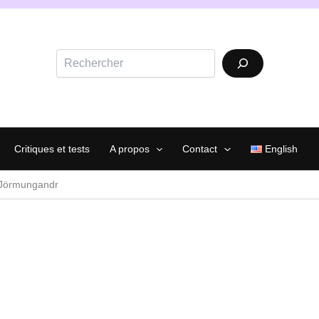
Rechercher
Critiques et tests
A propos
Contact
English
Jörmungandr