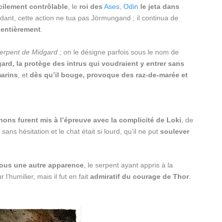
cilement contrôlable
, le
roi des
Ases
,
Odin
le jeta dans
dant, cette action ne tua pas Jörmungand ; il continua de
 entièrement
.
erpent de Midgard ; o
n le désigne parfois sous le nom de
rd, la protège des intrus qui voudraient y entrer sans
marins
, et
dès qu’il bouge,
provoque des raz-de-marée et
ons furent mis à l’épreuve avec la complicité de Loki
, de
sans hésitation et le chat était si lourd, qu’il ne put
soulever
 sous une autre apparence
, le serpent ayant appris à la
’humilier, mais il fut en fait
admiratif du courage de Thor
.