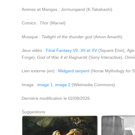
Animes et Mangas :
Jormungand
(K.Takahashi)
Comics :
Thor
(Marvel)
Musique :
Twilight of the thunder god
(Amon Amarth)
Jeux vidéo :
Final Fantasy VII, XII et XV
(Square Enix),
Age 
Forge),
God of War 4 et Ragnarök
(Sony Interactive),
Omni
Lien externe (en) :
Midgard serpent
(Norse Mythology for S
Image :
image 1
,
image 2
(Wikimedia Commons)
Dernière modification le 02/08/2026.
Suggestions