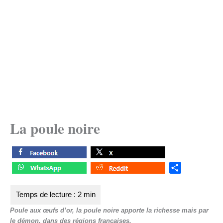
La poule noire
S
h
a
r
Poule aux œufs d’or, la poule noire apporte la richesse mais par
e
le démon, dans des régions françaises.