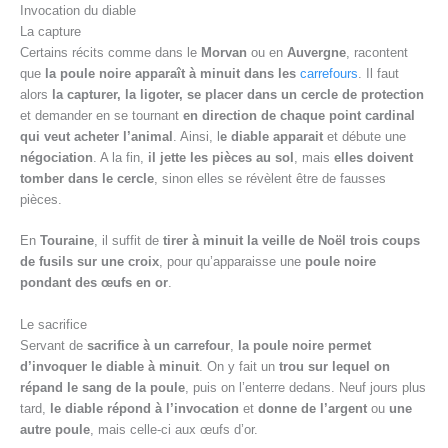
Invocation du diable
La capture
Certains récits comme dans le
Morvan
ou en
Auvergne
, racontent
que
la poule noire apparaît à minuit dans les
carrefours
. Il faut
alors
la capturer, la ligoter, se placer dans un cercle de protection
et demander en se tournant
en direction de chaque point cardinal
qui veut acheter l’animal
. Ainsi, l
e diable apparait
et débute une
négociation
. A la fin,
il jette les pièces au sol
, mais
elles doivent
tomber dans le cercle
, sinon elles se révèlent être de fausses
pièces.
En
Touraine
, il suffit de
tirer à minuit la veille de Noël trois coups
de fusils sur une croix
, pour qu’apparaisse une
poule noire
pondant des œufs en or
.
Le sacrifice
Servant de
sacrifice à un carrefour
,
la poule noire permet
d’invoquer le diable à minuit
. On y fait un
trou sur lequel on
répand le sang de la poule
, puis on l’enterre dedans. Neuf jours plus
tard,
le diable répond à l’invocation
et
donne de l’argent
ou
une
autre poule
, mais celle-ci aux œufs d’or.