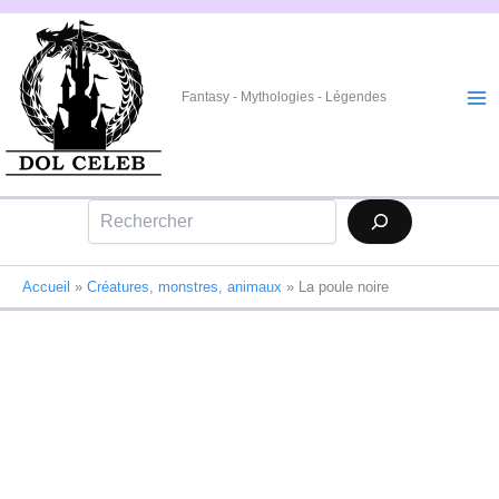
Aller
au
contenu
Fantasy - Mythologies - Légendes
Rechercher
Accueil
»
Créatures, monstres, animaux
»
La poule noire