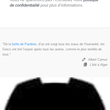
de confidentialité
pour plus d’informations.
"De la
boîte de Pandore
, d’où ont surgi tous les maux de l’humanité, les
Grecs ont tiré l’espoir après tous les autres, comme le plus terrible de
tous."
Albert Camus
L'été à Alger