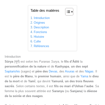
Table des matières
Introduction
Origines
Description
Fonctions
Histoire
Culte
Références
Introduction
Sūrya
(सूर्य) est selon les
Puranas Surya
, le
fils d’Āditi
la
personnification de la nature
et de
Kashyapa
,
un des sept
Saptarishis
(sages) et
père des
Devas
, des
Asuras
et des
Nāgas
. Il
est le
père de Manu
, le
premier humain
, ainsi que de
Yama
le
dieu
de la mort
et de
Yamî
, qui devint
Yamunâ
,
un des trois fleuves
sacrés
. Selon certains textes, il est
fils ou mari d’Ushas l’aube
. Sa
femme la plus souvent attitrée est
Saranyu
(ou
Sanjana
) la
déesse
de la soirée et des nuages
.