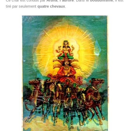
Ce char est conduit par
Aruna
,
l’aurore
. Dans le
bouddhisme
, il est
tiré par seulement
quatre chevaux
.