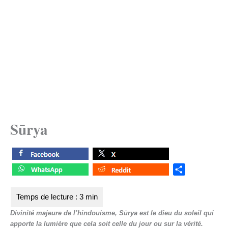
Sūrya
S
h
a
r
Divinité majeure de l’hindouisme, Sūrya est le dieu du soleil qui
e
apporte la lumière que cela soit celle du jour ou sur la vérité.