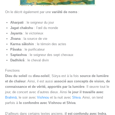
On le décrit également par une
variété de noms
:
Aharpati
: le seigneur du jour
Jagat chakshu
: l’œil du monde
Jayanta
: le victorieux
Jîvana
: la source de vie
Karma sâkshin
: le témoin des actes
Pâvaka
: le purificateur
Saptashva
: le seigneur des sept chevaux
Dadhikrâ
: le cheval divin
Fonctions
Dieu du soleil
ou
dieu-soleil
, Sūrya est à la fois
source de lumière
et de chaleur
. Ainsi, il est aussi
associé aux concepts de vision, de
connaissance et de vérité, apportés par la lumière
. Il œuvre tout le
jour, de concert avec d’autres dieux. Ainsi
le jour il travaille avec
Brahmā
, le soir avec
Vishnou
et la nuit avec
Shiva
. Ainsi, on tend
parfois à
le confondre avec Vishnou et Shiva
.
D’ailleurs dans certains textes anciens,
il est confondu avec Indra
,