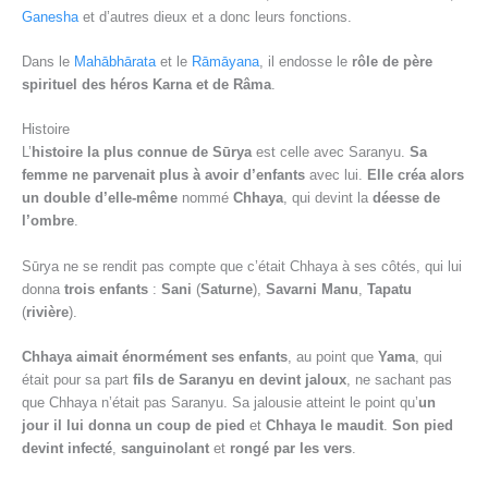
Ganesha
et d’autres dieux et a donc leurs fonctions.
Dans le
Mahābhārata
et le
Rāmāyana
, il endosse le
rôle de père
spirituel des héros Karna et de Râma
.
Histoire
L’
histoire la plus connue de Sūrya
est celle avec Saranyu.
Sa
femme ne parvenait plus à avoir d’enfants
avec lui.
Elle créa alors
un double d’elle-même
nommé
Chhaya
, qui devint la
déesse de
l’ombre
.
Sūrya ne se rendit pas compte que c’était Chhaya à ses côtés, qui lui
donna
trois enfants
:
Sani
(
Saturne
),
Savarni Manu
,
Tapatu
(
rivière
).
Chhaya aimait énormément ses enfants
, au point que
Yama
, qui
était pour sa part
fils de Saranyu en devint jaloux
, ne sachant pas
que Chhaya n’était pas Saranyu. Sa jalousie atteint le point qu’
un
jour il lui donna un coup de pied
et
Chhaya le maudit
.
Son pied
devint infecté
,
sanguinolant
et
rongé par les vers
.