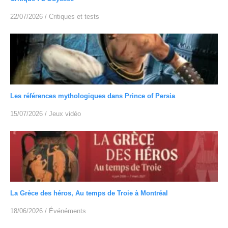
22/07/2026
/
Critiques et tests
Les références mythologiques dans Prince of Persia
15/07/2026
/
Jeux vidéo
La Grèce des héros, Au temps de Troie à Montréal
18/06/2026
/
Événéments