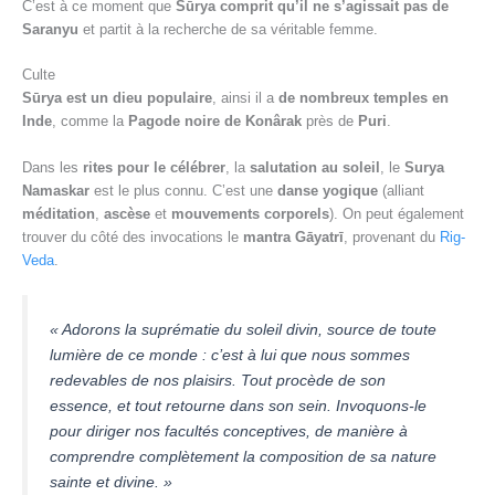
C’est à ce moment que
Sūrya comprit qu’il ne s’agissait pas de
Saranyu
et partit à la recherche de sa véritable femme.
Culte
Sūrya est un dieu populaire
, ainsi il a
de nombreux temples en
Inde
, comme la
Pagode noire de Konârak
près de
Puri
.
Dans les
rites pour le célébrer
, la
salutation au soleil
, le
Surya
Namaskar
est le plus connu. C’est une
danse yogique
(alliant
méditation
,
ascèse
et
mouvements corporels
). On peut également
trouver du côté des invocations le
mantra Gāyatrī
, provenant du
Rig-
Veda
.
« Adorons la suprématie du soleil divin, source de toute
lumière de ce monde : c’est à lui que nous sommes
redevables de nos plaisirs. Tout procède de son
essence, et tout retourne dans son sein. Invoquons-le
pour diriger nos facultés conceptives, de manière à
comprendre complètement la composition de sa nature
sainte et divine. »