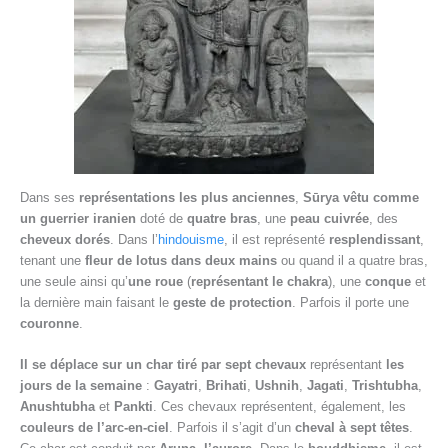
Dans ses
représentations les plus anciennes
,
Sūrya vêtu comme
un guerrier iranien
doté de
quatre bras
, une
peau cuivrée
, des
cheveux dorés
. Dans l’
hindouisme
, il est représenté
resplendissant
,
tenant une
fleur de lotus dans deux mains
ou quand il a quatre bras,
une seule ainsi qu’
une roue
(
représentant le chakra
), une
conque
et
la dernière main faisant le
geste de protection
. Parfois il porte une
couronne
.
Il se déplace sur un char tiré par sept chevaux
représentant
les
jours de la semaine
:
Gayatri
,
Brihati
,
Ushnih
,
Jagati
,
Trishtubha
,
Anushtubha
et
Pankti
. Ces chevaux représentent, également, les
couleurs de l’arc-en-ciel
. Parfois il s’agit d’un
cheval à sept têtes
.