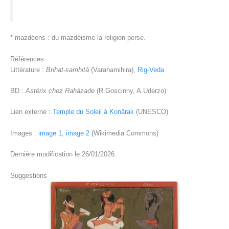
* mazdéens : du mazdéisme la religion perse.
Références
Littérature :
Brihat-samhitâ
(Varahamihira),
Rig-Veda
BD :
Astérix chez Rahàzade
(R.Goscinny, A.Uderzo)
Lien externe :
Temple du Soleil à Konârak
(UNESCO)
Images :
image 1
,
image 2
(Wikimedia Commons)
Dernière modification le 26/01/2026.
Suggestions