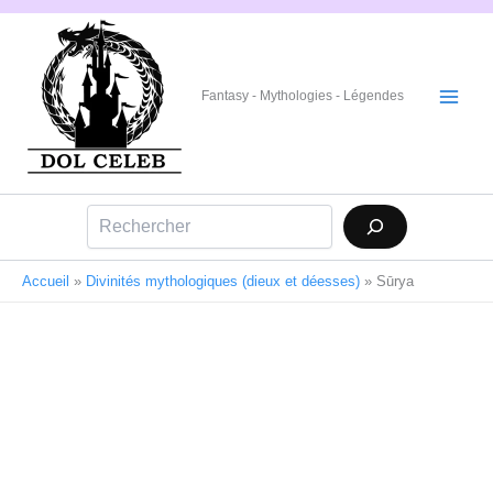
Aller
au
contenu
Fantasy - Mythologies - Légendes
Rechercher
Accueil
»
Divinités mythologiques (dieux et déesses)
»
Sūrya