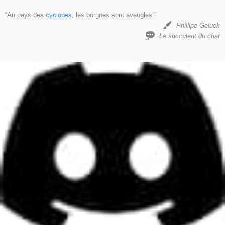
“Au pays des
cyclopes
, les borgnes sont aveugles.”
Phillipe Geluck
Le succulent du chat