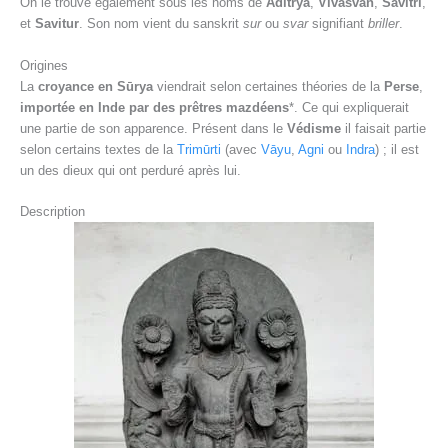
On le trouve également sous les noms de
Aditrya
,
Vivasvan
,
Savitri
,
et
Savitur
. Son nom vient du sanskrit
sur
ou
svar
signifiant
briller
.
Origines
La
croyance en Sūrya
viendrait selon certaines théories de la
Perse
,
importée en Inde par des prêtres mazdéens
*. Ce qui expliquerait
une partie de son apparence. Présent dans le
Védisme
il faisait partie
selon certains textes de la
Trimūrti
(avec
Vāyu
,
Agni
ou
Indra
) ; il est
un des dieux qui ont perduré après lui.
Description