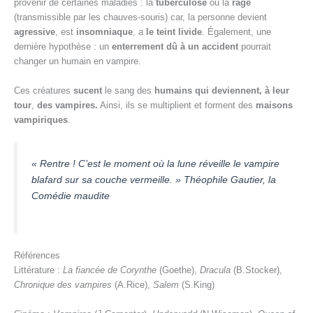
provenir de certaines maladies : la
tuberculose
ou la
rage
(transmissible par les chauves-souris) car, la personne devient
agressive
, est
insomniaque
, a
le teint
livide
. Également, une
dernière hypothèse :
un
enterrement dû à un accident
pourrait
changer un humain en vampire.
Ces créatures
sucent
le sang des
humains qui deviennent, à leur
tour
,
des vampires.
Ainsi, ils se multiplient et forment des
maisons
vampiriques
.
« Rentre ! C’est le moment où la lune réveille le vampire
blafard sur sa couche vermeille. » Théophile Gautier, la
Comédie maudite
Références
Littérature :
La fiancée de Corynthe
(Goethe),
Dracula
(B.Stocker),
Chronique des vampires
(A.Rice),
Salem
(S.King)