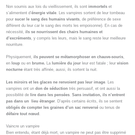
Non soumis aux lois du vieillissement, ils sont
immortels
et
s’alimentent d’
énergie vitale
. Les vampires sortent de leur tombeau
pour
sucer le sang des humains
vivants
, de préférence de sexe
différent du leur car le sang des morts les empoisonne). En cas de
nécessité,
ils se nourrissent des chairs humaines et
d’excréments
, y compris les leurs, mais le sang reste leur meilleure
nourriture.
Physiquement,
ils peuvent se métamorphoser en chauve-souris
,
en
loup
ou en
brume.
La
lumière du jour
leur est fatale ; leur
vision
nocturne
étant très affinée, aussi, ils sortent la nuit.
Les miroirs et les glaces ne renvoient pas leur image
. Les
vampires ont un
don de séduction
très persuasif, et ont aussi la
possibilité de
lire dans les pensées
.
Sans invitation, ils n’entrent
pas dans un lieu étranger
. D’après certains écrits, ils se sentent
obligés de compter les graines d’un sac renversé
ou tenus de
défaire tout
nœud
.
Vaincre un vampire
Bien entendu, étant déjà mort, un vampire ne peut pas être supprimé