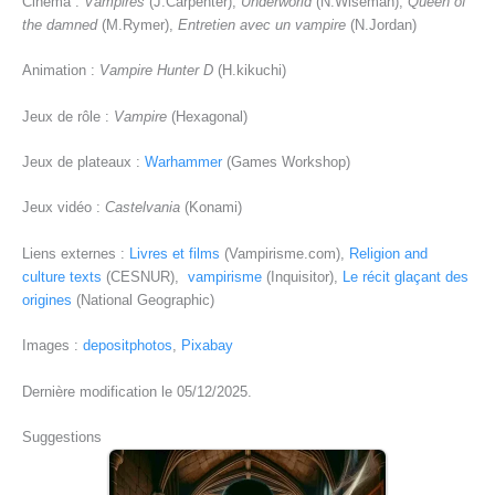
Cinéma :
Vampires
(J.Carpenter),
Underworld
(N.Wiseman),
Queen of
the damned
(M.Rymer),
Entretien avec un vampire
(N.Jordan)
Animation :
Vampire Hunter D
(H.kikuchi)
Jeux de rôle :
Vampire
(Hexagonal)
Jeux de plateaux :
Warhammer
(Games Workshop)
Jeux vidéo :
Castelvania
(Konami)
Liens externes :
Livres et films
(Vampirisme.com),
Religion and
culture texts
(CESNUR),
vampirisme
(Inquisitor),
Le récit glaçant des
origines
(National Geographic)
Images :
depositphotos
,
Pixabay
Dernière modification le 05/12/2025.
Suggestions