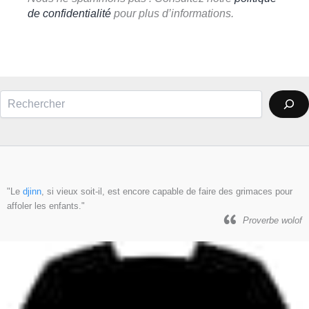
de confidentialité
pour plus d’informations.
Rechercher
"Le
djinn
, si vieux soit-il, est encore capable de faire des grimaces pour
affoler les enfants."
Proverbe wolof