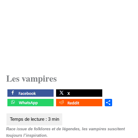
Les vampires
S
h
a
r
Race issue de folklores et de légendes, les vampires suscitent
e
toujours l’inspiration.