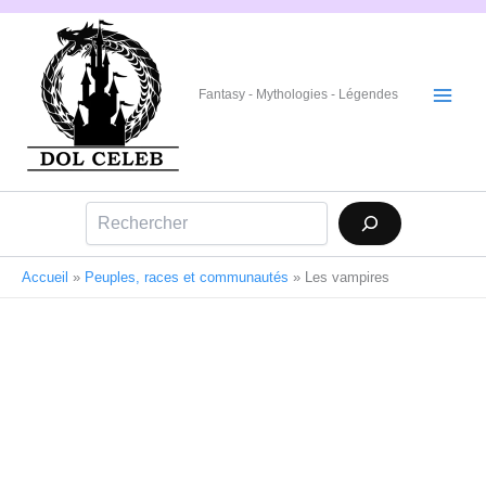
Aller
au
contenu
Fantasy - Mythologies - Légendes
Rechercher
Accueil
»
Peuples, races et communautés
»
Les vampires