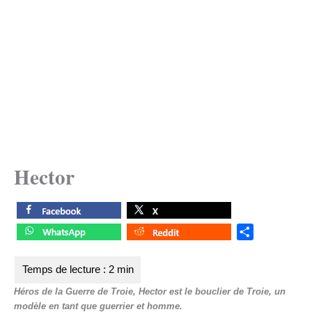
Hector
S
h
a
r
Héros de la Guerre de Troie, Hector est le bouclier de Troie, un
e
modèle en tant que guerrier et homme.