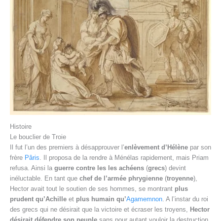
Histoire
Le bouclier de Troie
Il fut l’un des premiers à désapprouver l’
enlèvement d’Hélène
par son
frère
Pâris
. Il proposa de la rendre à Ménélas rapidement, mais Priam
refusa. Ainsi la
guerre contre les les achéens
(
grecs
) devint
inéluctable. En tant que
chef de l’armée phrygienne
(
troyenne
),
Hector avait tout le soutien de ses hommes, se montrant
plus
prudent qu’Achille
et
plus humain qu’
Agamemnon
. A l’instar du roi
des grecs qui ne désirait que la victoire et écraser les troyens,
Hector
désirait défendre son peuple
sans pour autant vouloir la destruction