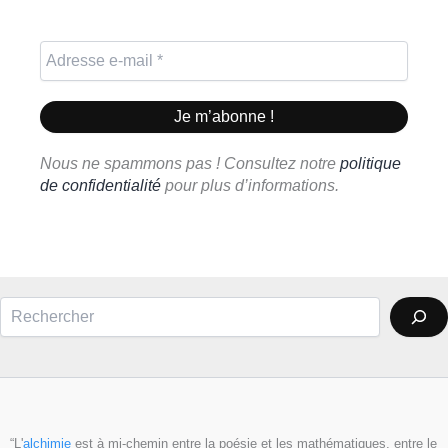
Nous ne spammons pas ! Consultez notre
politique
de confidentialité
pour plus d’informations.
Rechercher
“L'
alchimie
est à mi-chemin entre la poésie et les mathématiques, entre le