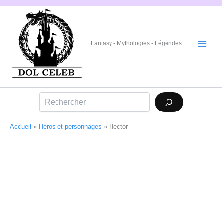
Aller
au
contenu
Fantasy - Mythologies - Légendes
Rechercher
Accueil
»
Héros et personnages
»
Hector