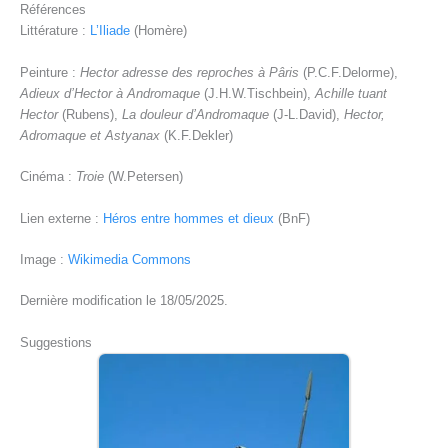
Références
Littérature :
L’Iliade
(Homère)
Peinture :
Hector adresse des reproches à Pâris
(P.C.F.Delorme),
Adieux d’Hector à Andromaque
(J.H.W.Tischbein),
Achille tuant
Hector
(Rubens),
La douleur d’Andromaque
(J-L.David),
Hector,
Adromaque et Astyanax
(K.F.Dekler)
Cinéma :
Troie
(W.Petersen)
Lien externe :
Héros entre hommes et dieux
(BnF)
Image :
Wikimedia Commons
Dernière modification le 18/05/2025.
Suggestions