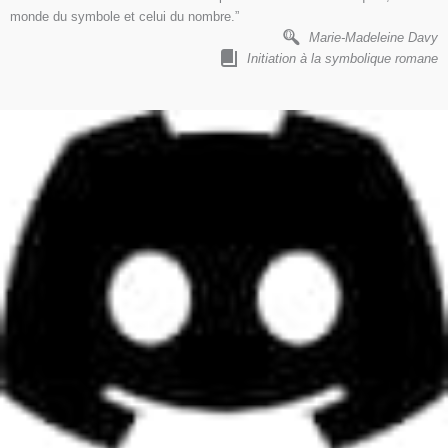
monde du symbole et celui du nombre.”
Marie-Madeleine Davy
Initiation à la symbolique romane