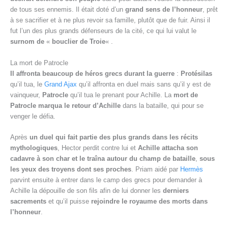
de tous ses ennemis. Il était doté d’un
grand sens de l’honneur
, prêt
à se sacrifier et à ne plus revoir sa famille, plutôt que de fuir. Ainsi il
fut l’un des plus grands défenseurs de la cité, ce qui lui valut le
surnom de
«
bouclier de Troie
« .
La mort de Patrocle
Il affronta beaucoup de héros grecs durant la guerre
:
Protésilas
qu’il tua, le
Grand Ajax
qu’il affronta en duel mais sans qu’il y est de
vainqueur,
Patrocle
qu’il tua le prenant pour Achille. La
mort de
Patrocle marqua le retour d’Achille
dans la bataille, qui pour se
venger le défia.
Après
un duel qui fait partie des plus grands dans les récits
mythologiques
, Hector perdit contre lui et
Achille attacha son
cadavre à son char et le traîna autour du champ de bataille
,
sous
les yeux des troyens dont ses proches
. Priam aidé par
Hermès
parvint ensuite à entrer dans le camp des grecs pour demander à
Achille la dépouille de son fils afin de lui donner les
derniers
sacrements
et qu’il puisse
rejoindre le royaume des morts dans
l’honneur
.