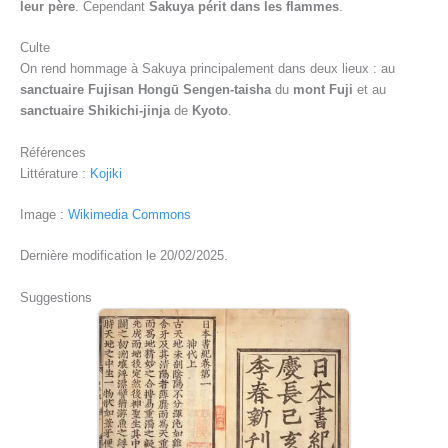
leur père
. Cependant
Sakuya périt dans les flammes
.
Culte
On rend hommage à Sakuya principalement dans deux lieux : au
sanctuaire Fujisan Hongū Sengen-taisha
du
mont Fuji
et au
sanctuaire Shikichi-jinja
de
Kyoto
.
Références
Littérature :
Kojiki
Image :
Wikimedia Commons
Dernière modification le 20/02/2025.
Suggestions