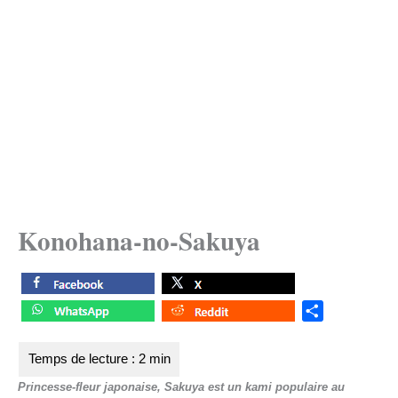
Konohana-no-Sakuya
S
h
a
r
Princesse-fleur japonaise, Sakuya est un kami populaire au
e