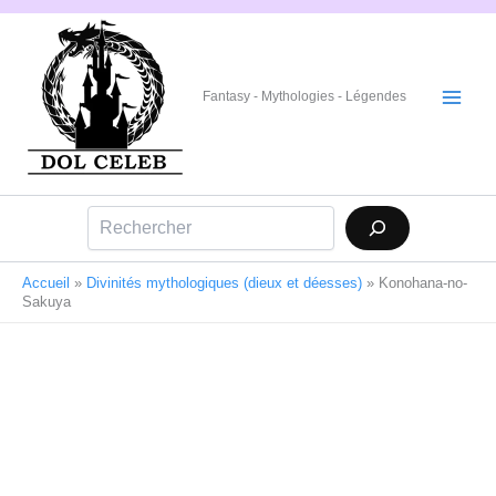
Aller
au
contenu
Fantasy - Mythologies - Légendes
Rechercher
Accueil
»
Divinités mythologiques (dieux et déesses)
»
Konohana-no-
Sakuya