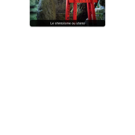
Le shintoïsme ou shinto