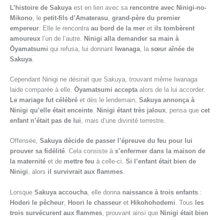
L’histoire de Sakuya
est en lien avec sa
rencontre avec Ninigi-no-
Mikono
, le
petit-fils d’Amaterasu
,
grand-père du premier
empereur
. Elle le rencontra
au bord de la mer
et
ils tombèrent
amoureux
l’un de l’autre.
Ninigi alla demander sa main à
Ōyamatsumi
qui refusa, lui donnant
Iwanaga
, la
sœur aînée de
Sakuya
.
Cependant Ninigi ne désirait que Sakuya, trouvant même Iwanaga
laide comparée à elle.
Ōyamatsumi accepta
alors de la lui accorder.
Le mariage fut célébré
et dès le lendemain,
Sakuya annonça à
Ninigi qu’elle était enceinte
.
Ninigi étant très jaloux
, pensa que
cet
enfant n’était pas de lui
, mais d’une divinité terrestre.
Offensée,
Sakuya décide de passer l’épreuve du feu pour lui
prouver sa fidélité
. Cela consiste à
s’enfermer dans la maison de
la maternité
et de
mettre feu
à celle-ci.
Si l’enfant était bien de
Ninigi
, alors
il survivrait aux flammes
.
Lorsque
Sakuya accoucha
, elle donna
naissance à trois enfants
:
Hoderi le pêcheur
,
Hoori le chasseur
et
Hikohohodemi
. Tous
les
trois survécurent aux flammes
, prouvant ainsi que
Ninigi était bien