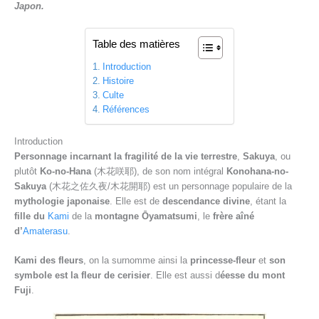
Japon.
Table des matières
Introduction
Histoire
Culte
Références
Introduction
Personnage incarnant la fragilité de la vie terrestre
,
Sakuya
, ou
plutôt
Ko-no-Hana
(木花咲耶), de son nom intégral
Konohana-no-
Sakuya
(木花之佐久夜/木花開耶) est un personnage populaire de la
mythologie japonaise
. Elle est de
descendance divine
, étant la
fille du
Kami
de la
montagne Ōyamatsumi
, le
frère aîné
d’
Amaterasu
.
Kami des fleurs
, on la surnomme ainsi la
princesse-fleur
et
son
symbole est la fleur de cerisier
. Elle est aussi d
éesse du mont
Fuji
.