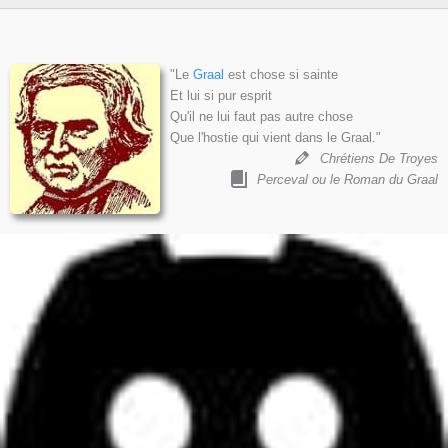
"Le
Graal
est chose si sainte
Et lui si pur esprit
Qu'il ne lui faut pas autre chose
Que l'hostie qui vient dans le Graal."
Chrétiens De Troyes
Perceval ou le Roman du Graal