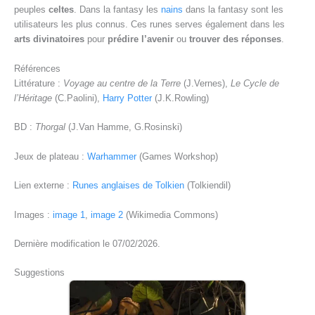
peuples
celtes
. Dans la fantasy les
nains
dans la fantasy sont les
utilisateurs les plus connus. Ces runes serves également dans les
arts divinatoires
pour
prédire l’avenir
ou
trouver des réponses
.
Références
Littérature :
Voyage au centre de la Terre
(J.Vernes),
Le Cycle de
l’Héritage
(C.Paolini),
Harry Potter
(J.K.Rowling)
BD :
Thorgal
(J.Van Hamme, G.Rosinski)
Jeux de plateau :
Warhammer
(Games Workshop)
Lien externe :
Runes anglaises de Tolkien
(Tolkiendil)
Images :
image 1
,
image 2
(Wikimedia Commons)
Dernière modification le 07/02/2026.
Suggestions