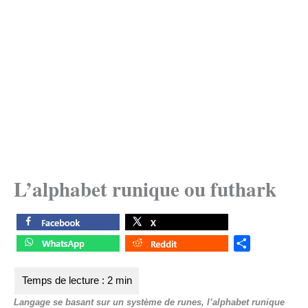
L’alphabet runique ou futhark
S
h
a
r
Langage se basant sur un système de runes, l’alphabet runique