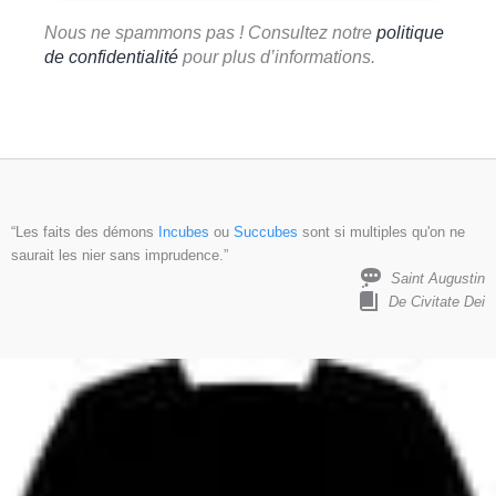
Nous ne spammons pas ! Consultez notre
politique
de confidentialité
pour plus d’informations.
“Les faits des démons
Incubes
ou
Succubes
sont si multiples qu'on ne
saurait les nier sans imprudence.”
Saint Augustin
De Civitate Dei