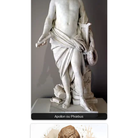
Apollon ou Phœbus