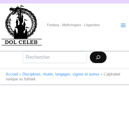
Aller
au
contenu
Fantasy - Mythologies - Légendes
Rechercher
Accueil
»
Disciplines, rituels, langages, signes et autres
»
L’alphabet
runique ou futhark