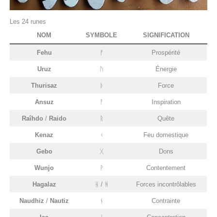
Les 24 runes
NOM
SYMBOLE
SIGNIFICATION
Fehu
ᚠ
Prospérité
Uruz
ᚢ
Énergie
Thurisaz
ᚦ
Force
Ansuz
ᚨ
Inspiration
Raîhdo
/
Raido
ᚱ
Quête
Kenaz
ᚲ
Feu domestique
Gebo
ᚷ
Dons
Wunjo
ᚹ
Contentement
Hagalaz
ᚺ / ᚻ
Forces incontrôlables
Naudhiz
/
Nautiz
ᚾ
Contrainte