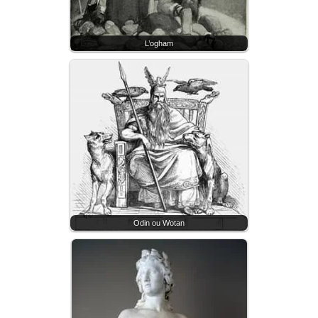
L’ogham
Odin ou Wotan