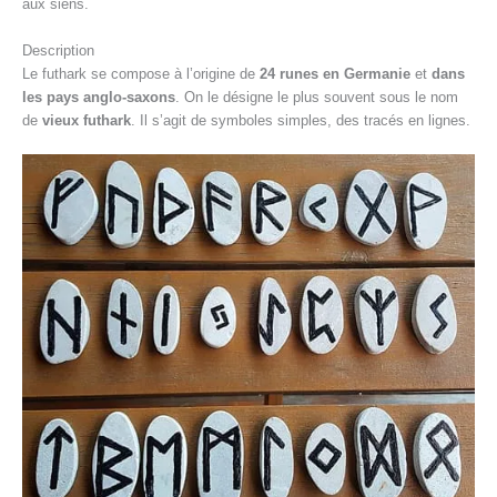
aux siens.
Description
Le futhark se compose à l’origine de
24 runes en Germanie
et
dans
les pays anglo-saxons
. On le désigne le plus souvent sous le nom
de
vieux futhark
. Il s’agit de symboles simples, des tracés en lignes.