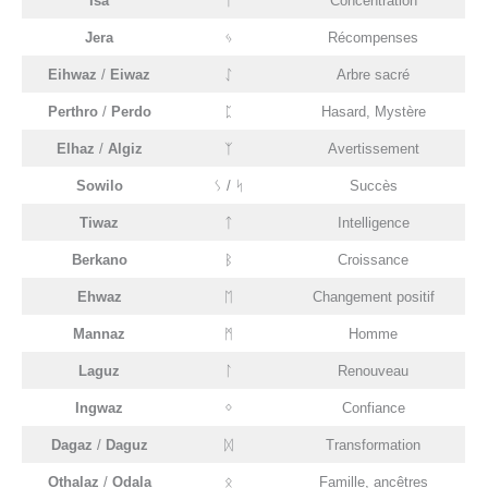
Isa
ᛁ
Concentration
Jera
ᛃ
Récompenses
Eihwaz
/
Eiwaz
ᛇ
Arbre sacré
Perthro
/
Perdo
ᛈ
Hasard, Mystère
Elhaz
/
Algiz
ᛉ
Avertissement
Sowilo
ᛊ / ᛋ
Succès
Tiwaz
ᛏ
Intelligence
Berkano
ᛒ
Croissance
Ehwaz
ᛖ
Changement positif
Mannaz
ᛗ
Homme
Laguz
ᛚ
Renouveau
Ingwaz
ᛜ
Confiance
Dagaz
/
Daguz
ᛞ
Transformation
Othalaz
/
Odala
ᛟ
Famille, ancêtres