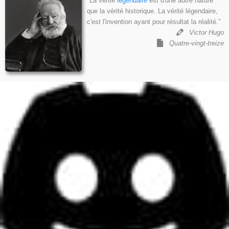
"La vérité
légendaire
est d'une autre nature
que la vérité historique. La vérité légendaire,
c'est l'invention ayant pour résultat la réalité.”
Victor Hugo
Quatre-vingt-treize