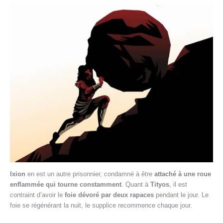
Ixion
en est un autre prisonnier, condamné à être
attaché à une roue
enflammée qui tourne constamment
. Quant à
Tityos
, il est
contraint d’avoir le
foie dévoré par deux rapaces
pendant le jour. Le
foie se régénérant la nuit, le supplice recommence chaque jour.