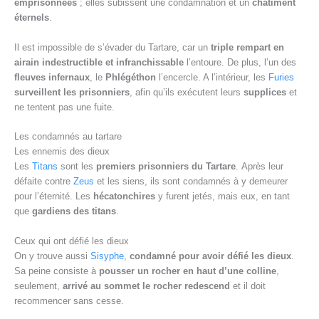
emprisonnées
; elles subissent une condamnation et un
châtiment
éternels
.
Il est impossible de s’évader du Tartare, car un
triple rempart en
airain indestructible et infranchissable
l’entoure. De plus, l’un des
fleuves infernaux
, le
Phlégéthon
l’encercle. A l’intérieur, les
Furies
surveillent les prisonniers
, afin qu’ils exécutent leurs
supplices
et
ne tentent pas une fuite.
Les condamnés au tartare
Les ennemis des dieux
Les
Titans
sont les
premiers prisonniers du Tartare
. Après leur
défaite contre
Zeus
et les siens, ils sont condamnés à y demeurer
pour l’éternité. Les
hécatonchires
y furent jetés, mais eux, en tant
que
gardiens des titans
.
Ceux qui ont défié les dieux
On y trouve aussi
Sisyphe
,
condamné pour avoir défié les dieux
.
Sa peine consiste à
pousser un rocher en haut d’une colline
,
seulement,
arrivé au sommet le rocher redescend
et il doit
recommencer sans cesse.