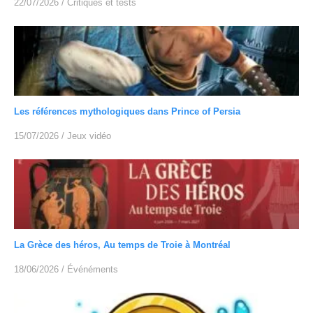
22/07/2026
/
Critiques et tests
Les références mythologiques dans Prince of Persia
15/07/2026
/
Jeux vidéo
La Grèce des héros, Au temps de Troie à Montréal
18/06/2026
/
Événéments