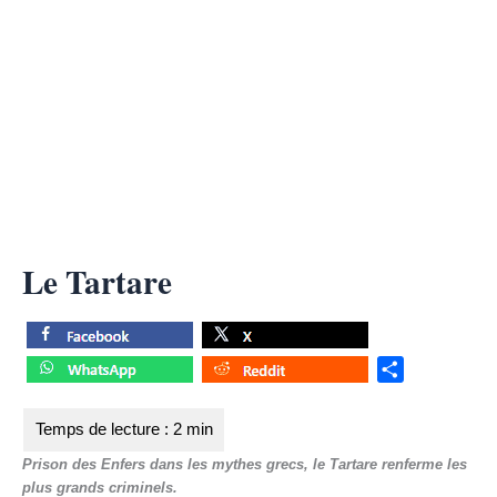
Le Tartare
S
h
a
r
Prison des Enfers dans les mythes grecs, le Tartare renferme les
e
plus grands criminels.