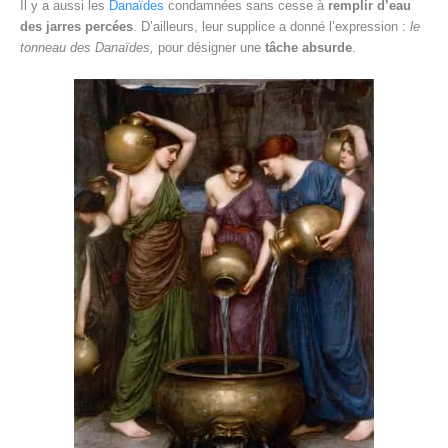
Il y a aussi les
Danaïdes
condamnées sans cesse à
remplir d’eau
des jarres percées
. D’ailleurs,
leur supplice a donné l’expression :
le
tonneau des Danaïdes,
pour désigner une
tâche absurde
.