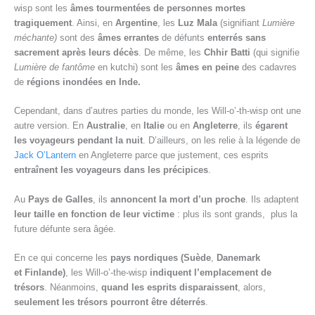
wisp sont les
âmes tourmentées de personnes mortes
tragiquement
. Ainsi, en
Argentine
, les
Luz Mala
(signifiant
Lumière
méchante)
sont des
âmes errantes
de défunts
enterrés sans
sacrement après leurs décès
. De même, les
Chhir Batti
(qui signifie
Lumière de fantôme
en kutchi) sont les
âmes en peine
des cadavres
de
régions inondées en Inde.
Cependant, dans d’autres parties du monde, les Will-o’-th-wisp ont une
autre version. En
Australie
, en
Italie
ou en
Angleterre
, ils
égarent
les voyageurs pendant la nuit
. D’ailleurs, on les relie à la légende de
Jack O’Lantern
en Angleterre parce que justement, ces esprits
entraînent les voyageurs dans les précipices
.
Au
Pays de Galles
, ils
annoncent la mort d’un proche
. Ils adaptent
leur taille en fonction de leur victime
: plus ils sont grands, plus la
future défunte sera âgée.
En ce qui concerne les
pays nordiques
(Suède
,
Danemark
et
Finlande)
, les Will-o’-the-wisp
indiquent l’emplacement de
trésors
. Néanmoins,
quand les esprits disparaissent
, alors,
seulement les trésors pourront être déterrés
.