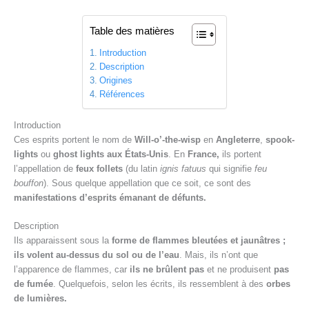
Table des matières
Introduction
Description
Origines
Références
Introduction
Ces esprits portent le nom de
Will-o’-the-wisp
en
Angleterre
,
spook-
lights
ou
ghost lights aux États-Unis
. En
France,
ils portent
l’appellation de
feux follets
(du latin
ignis fatuus
qui signifie
feu
bouffon
). Sous quelque appellation que ce soit, ce sont des
manifestations d’esprits émanant de défunts.
Description
Ils apparaissent sous la
forme de flammes bleutées et
jaunâtres ;
ils
volent au-dessus du sol ou de l’eau
. Mais, ils n’ont que
l’apparence de flammes, car
ils ne brûlent pas
et ne produisent
pas
de fumée
. Quelquefois, selon les écrits, ils ressemblent à des
orbes
de lumières.