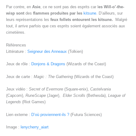
Par contre, en
Asie
, ce ne sont pas des esprits car l
es Will-o’-the-
wisp sont
des
flammes produites par les
kitsune.
D’ailleurs, sur
leurs représentations les
feux follets entourent les kitsune.
Malgré
tout, il arrive parfois que ces esprits soient également associés aux
cimetières.
Références
Littérature :
Seigneur des Anneaux
(Tolkien)
Jeux de rôle :
Donjons & Dragons
(Wizards of the Coast)
Jeux de carte :
Magic : The Gathering
(Wizards of the Coast)
Jeux vidéo :
Secret of Evermore
(Square-enix),
Castelvania
(Capcom),
RuneScape
(Jager),
Elder Scrolls
(Bethesda),
League of
Legends
(Riot Games)
Lien externe :
D’où proviennent-ils ?
(Futura Sciences)
Image :
lenycherry_aiart