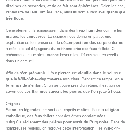
dizaines de secondes, et de ce fait sont éphémères.
Selon les cas,
l’intensité de leur lumière
varie, ainsi ils sont autant
aveuglants
que
très flous
.
Généralement, ils apparaissent dans des
lieux humides
comme les
marais
, les
cimetières
. La science nous donne en partie, une
explication de leur présence :
la décomposition des corps enterrés
à même le sol
dégageant du méthane crée ces feux follets
. Ce
phénomène est
moins intense
lorsque les défunts sont ensevelis
dans un cercueil.
Afin de s’en prémunir
, il faut planter une
aiguille dans le sol
pour
que le Will-o’-the-wisp traverse son chas.
Pendant ce temps,
on a
le temps de s’enfuir
. Si on se trouve près d’un étang, il est bon de
savoir que
ces flammes suivent les pierres
que l’on jette à l’eau
.
Origines
Selon les légendes,
ce sont des
esprits malins
. Pour la
religion
catholique, ces feux follets
sont des
âmes condamnées
puisqu’ils
réclament des prières pour sortir du Purgatoire
. Dans de
nombreuses régions, on retrouve cette interprétation : les Will-o’-th-