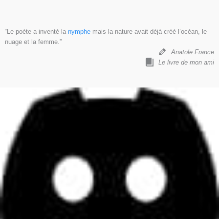
“Le poète a inventé la
nymphe
mais la nature avait déjà créé l’océan, le
nuage et la femme.”
Anatole France
Le livre de mon ami