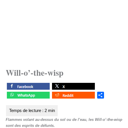
Will-o’-the-wisp
S
h
a
r
Flammes volant au-dessus du sol ou de l’eau, les Will-o’-the-wisp
e
sont des esprits de défunts.