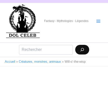
Aller
au
contenu
Fantasy - Mythologies - Légendes
Rechercher
Accueil
»
Créatures, monstres, animaux
»
Will-o’-the-wisp