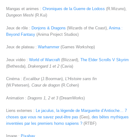
Mangas et animes :
Chroniques de la Guerre de Lodoss
(R.Mizuno),
Dungeon Meshi
(R.Kui)
Jeux de rôle :
Donjons & Dragons
(Wizards of the Coast),
Anima :
Beyond Fantasy
(Anima Project Studios)
Jeux de plateau :
Warhammer
(Games Workshop)
Jeux vidéo :
World of Warcraft
(Blizzard),
The Elder Scrolls V Skyrim
(Bethesda),
Drakengard 1 et 2
(Cavia)
Cinéma :
Excalibur
(J.Boorman),
L’Histoire sans fin
(W.Petersen),
Cœur de dragon
(R.Cohen)
Animation :
Dragons 1, 2 et 3
(DreamWorks)
Liens externes :
Le jaculus, la légende de Marguerite d’Antioche… 7
choses que vous ne savez peut-être pas
(Geo),
des bêtes mythiques
inventées par les premiers homo sapiens ?
(RTBF)
Image :
Pixabay