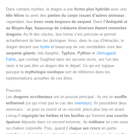
Dans certains mythes, le dragon a une
forme plus hybride
avec une
tête féline
ou avec des
parties du corps issues d’autres animaux
;
cependant, leur
tronc reste toujours de serpent
. Dans
l’Antiquité et
au Moyen-Âge
,
beaucoup de créatures diverses étaient nommées
dragons.
Au fil des siècles, leur forme s’est précisée et permet
actuellement de bien les distinguer. Ainsi, dans le cas d’Héraclès, le
dragon devient une
hydre
et beaucoup de ses semblables sont des
serpents géants
, tels Apophis,
Typhon
,
Python
et
Jörmugand
.
Fafnir
,
que combat Siegfried dans les anciens récits, est l’un des
rares à ne pas être un dragon dès le départ. Ce qui est logique
puisque la
mythologie nordique
sert de référence dans les
représentations actuelles de ces êtres.
Pouvoirs
Les
dragons occidentaux
ont un pouvoir principal : ils ont un
souffle
enflammé
(ce qui n’est pas le cas des
orientaux
). Ils possèdent deux
estomacs : un pour se nourrir et un second, placé plus bas en avant.
Lorsqu’il
ingurgite
les herbes
et les feuilles
qui forment
une couche
épaisse
déposée dans ce second estomac, du
méthane
se crée sous
sa chaleur corporelle. Puis, quand il
claque ses
crocs
en partie