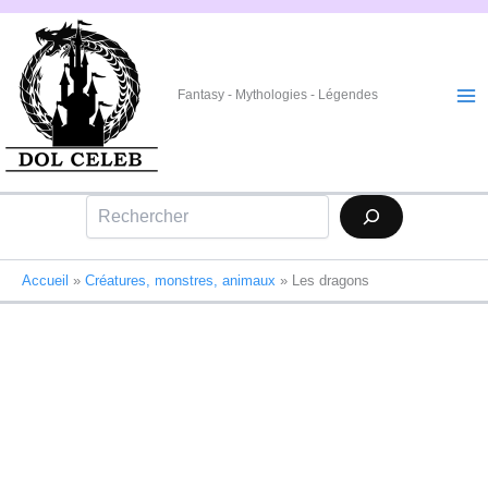
Aller
au
contenu
Fantasy - Mythologies - Légendes
Rechercher
Accueil
»
Créatures, monstres, animaux
»
Les dragons