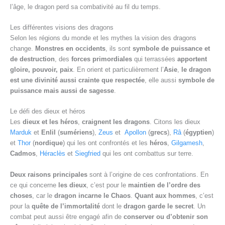
l’âge, le dragon perd sa combativité au fil du temps.
Les différentes visions des dragons
Selon les régions du monde et les mythes la vision des dragons
change.
Monstres en occidents
, ils sont
symbole de puissance et
de destruction
, des
forces primordiales
qui terrassées
apportent
gloire, pouvoir, paix
. En orient et particulièrement l’
Asie
,
le dragon
est une divinité aussi crainte que respectée
, elle aussi
symbole de
puissance mais aussi de sagesse
.
Le défi des dieux et héros
Les
dieux et les héros
,
craignent les dragons
. Citons
les dieux
Marduk
et
Enlil
(
sumériens
),
Zeus
et
Apollon
(
grecs
),
Râ
(
égyptien
)
et
Thor
(
nordique
) qui les ont confrontés et les
héros
,
Gilgamesh
,
Cadmos
,
Héraclès
et
Siegfried
qui les ont combattus sur terre.
Deux raisons principales
sont à l’origine de ces confrontations. En
ce qui concerne
les dieux
, c’est pour le
maintien de l’ordre des
choses
, car le
dragon incarne le Chaos
.
Quant aux hommes
, c’est
pour la
quête de l’immortalité
dont le
dragon garde le secret
. Un
combat peut aussi être engagé afin de
conserver ou d’obtenir son