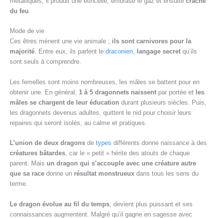
métalliques, il produit une étincelle, embrase le gaz et ensuite
crache
du feu
.
Mode de vie
Ces êtres mènent une vie animale ;
ils sont carnivores pour la
majorité
. Entre eux, ils parlent le
draconien
,
langage secret
qu’ils
sont seuls à comprendre.
Les femelles sont moins nombreuses, les mâles se battent pour en
obtenir une. En général,
1 à 5 dragonnets naissent
par portée et
les
mâles se chargent de leur éducation
durant plusieurs siècles. Puis,
les dragonnets devenus adultes, quittent le nid pour choisir leurs
repaires qui seront isolés, au calme et pratiques.
L’union de deux dragons
de
types
différents donne naissance à des
créatures bâtardes
, car le « petit » hérite des atouts de chaque
parent. Mais
un dragon qui s’accouple avec une créature autre
que sa race
donne un
résultat monstrueux
dans tous les sens du
terme.
Le dragon évolue au fil du temps
, devient plus puissant et ses
connaissances augmentent. Malgré qu’il gagne en sagesse avec