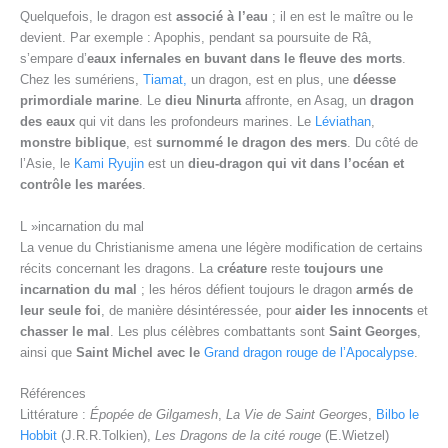
Quelquefois, le dragon est
associé à l’eau
; il en est le maître ou le
devient. Par exemple : Apophis, pendant sa poursuite de Râ,
s’empare d’
eaux infernales en buvant dans le fleuve des morts
.
Chez les sumériens,
Tiamat,
un dragon, est en plus, une
déesse
primordiale marine
. Le
dieu Ninurta
affronte, en Asag, un
dragon
des eaux
qui vit dans les profondeurs marines. Le
Léviathan
,
monstre
biblique
, est
surnommé le dragon des mers
. Du côté de
l’Asie, le
Kami
Ryujin
est un
dieu-dragon qui vit dans l’océan et
contrôle les marées
.
L »incarnation du mal
La venue du Christianisme amena une légère modification de certains
récits concernant les dragons. La
créature
reste
toujours une
incarnation du mal
; les héros défient toujours le dragon
armés de
leur seule foi
, de manière désintéressée, pour
aider les innocents
et
chasser le mal
. Les plus célèbres combattants sont
Saint Georges
,
ainsi que
Saint Michel avec le
Grand dragon rouge de l’Apocalypse
.
Références
Littérature :
Épopée de Gilgamesh
,
La Vie de Saint George
s,
Bilbo le
Hobbit
(J.R.R.Tolkien),
Les Dragons de la cité rouge
(E.Wietzel)