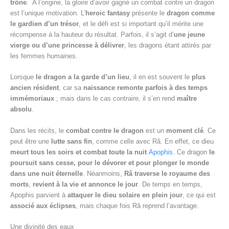
trône
. A l’origine, la gloire d’avoir gagné un combat contre un dragon
est l’unique motivation. L’
heroic fantasy
présente le
dragon comme
le gardien d’un trésor
, et le défi est si important qu’il mérite une
récompense à la hauteur du résultat. Parfois, il s’agit d’
une jeune
vierge ou d’une princesse à délivrer
, les dragons étant attirés par
les femmes humaines.
Lorsque
le dragon a la garde d’un lieu
, il en est souvent le
plus
ancien résident
, car sa
naissance remonte parfois à des temps
immémoriaux
; mais dans le cas contraire, il s’en rend
maître
absolu
.
Dans les récits, le
combat contre le dragon
est un
moment clé
. Ce
peut être une
lutte sans fin
, comme celle avec Râ. En effet, ce dieu
meurt tous les soirs et combat toute la nuit
Apophis
. Ce dragon
le
poursuit sans cesse, pour le dévorer et pour plonger le monde
dans une nuit éternelle
. Néanmoins,
Râ traverse le royaume des
morts
,
revient à la vie et annonce le jour
. De temps en temps,
Apophis parvient à
attaquer le dieu solaire en plein jour
, ce qui est
associé aux éclipses
, mais chaque fois Râ reprend l’avantage.
Une divinité des eaux