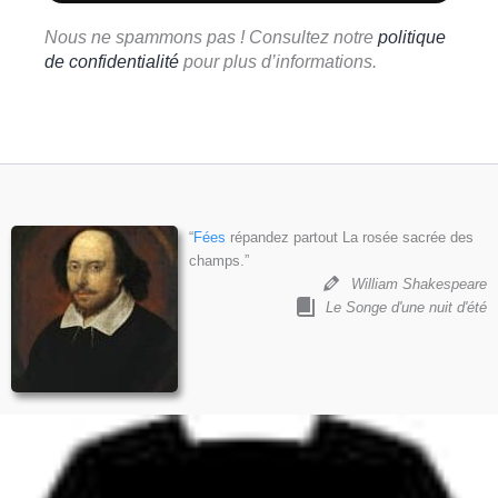
Nous ne spammons pas ! Consultez notre
politique
de confidentialité
pour plus d’informations.
“
Fées
répandez partout La rosée sacrée des
champs.”
William Shakespeare
Le Songe d'une nuit d'été