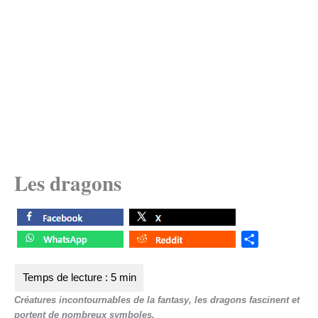
Les dragons
S
h
a
r
Créatures incontournables de la fantasy, les dragons fascinent et
e
portent de nombreux symboles.