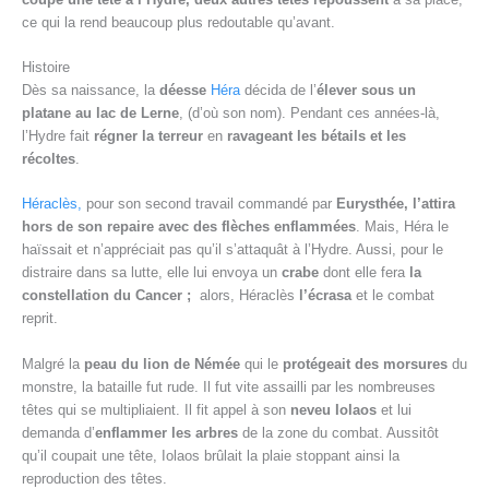
ce qui la rend beaucoup plus redoutable qu’avant.
Histoire
Dès sa naissance, la
déesse
Héra
décida de l’
élever
sous un
platane au lac de Lerne
, (d’où son nom). Pendant ces années-là,
l’Hydre fait
régner la terreur
en
ravageant les bétails et les
récoltes
.
Héraclès,
pour son second travail commandé par
Eurysthée,
l’attira
hors de son repaire avec des flèches enflammées
. Mais, Héra le
haïssait et n’appréciait pas qu’il s’attaquât à l’Hydre. Aussi, pour le
distraire dans sa lutte, elle lui envoya un
crabe
dont elle fera
la
constellation du Cancer ;
alors, Héraclès
l’écrasa
et le combat
reprit.
Malgré la
peau du lion de Némée
qui le
protégeait
des morsures
du
monstre, la bataille fut rude. Il fut vite assailli par les nombreuses
têtes qui se multipliaient. Il fit appel à son
neveu Iolaos
et lui
demanda d’
enflammer les arbres
de la zone du combat. Aussitôt
qu’il coupait une tête, Iolaos brûlait la plaie stoppant ainsi la
reproduction des têtes.