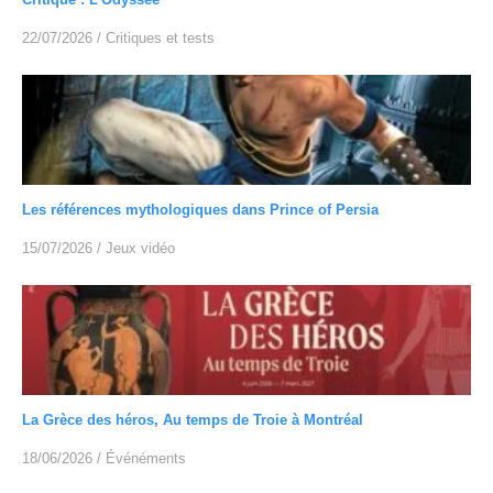
22/07/2026
/
Critiques et tests
Les références mythologiques dans Prince of Persia
15/07/2026
/
Jeux vidéo
La Grèce des héros, Au temps de Troie à Montréal
18/06/2026
/
Événéments