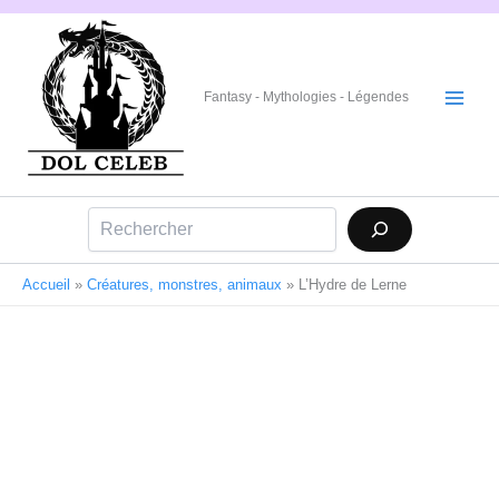
Aller
au
contenu
Fantasy - Mythologies - Légendes
Rechercher
Accueil
»
Créatures, monstres, animaux
»
L’Hydre de Lerne