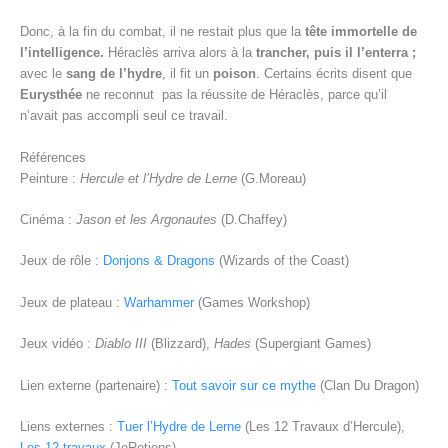
Donc, à la fin du combat, il ne restait plus que la
tête immortelle de
l’intelligence.
Héraclès arriva alors à la
trancher, puis il l’enterra ;
avec le
sang de l’hydre
, il fit un
poison
. Certains écrits disent que
Eurysthée
ne reconnut pas la réussite de Héraclès, parce qu’il
n’avait pas accompli seul ce travail.
Références
Peinture :
Hercule et l’Hydre de Lerne
(G.Moreau)
Cinéma :
Jason et les Argonautes
(D.Chaffey)
Jeux de rôle :
Donjons & Dragons
(Wizards of the Coast)
Jeux de plateau :
Warhammer
(Games Workshop)
Jeux vidéo :
Diablo III
(Blizzard),
Hades
(Supergiant Games)
Lien externe (partenaire) :
Tout savoir sur ce mythe
(Clan Du Dragon)
Liens externes :
Tuer l’Hydre de Lerne
(Les 12 Travaux d’Hercule),
Les 12 travaux
(JeRetiens)