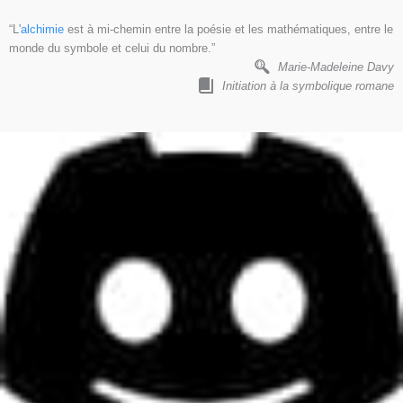
“L'
alchimie
est à mi-chemin entre la poésie et les mathématiques, entre le
monde du symbole et celui du nombre.”
Marie-Madeleine Davy
Initiation à la symbolique romane