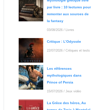
Mythologie grecque livre
par livre : 10 lectures pour
remonter aux sources de
la fantasy
03/08/2026
/
Livres
Critique : L’Odyssée
22/07/2026
/
Critiques et tests
Les références
mythologiques dans
Prince of Persia
15/07/2026
/
Jeux vidéo
La Grèce des héros, Au
temps de Troie à Montréal