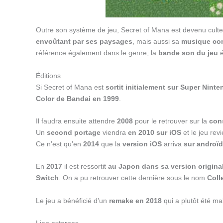
Outre son système de jeu, Secret of Mana est devenu cult
envoûtant par ses paysages
, mais aussi sa
musique com
référence également dans le genre, la
bande son du jeu
é
Éditions
Si Secret of Mana est
sortit initialement sur Super Nint
Color de Bandai en 1999
.
Il faudra ensuite attendre
2008
pour le retrouver sur la
cons
Un
second portage
viendra
en 2010 sur iOS
et le jeu rev
Ce n’est qu’en
2014
que la
version iOS
arriva
sur androïd
En
2017
il est ressortit
au Japon dans sa version origina
Switch
. On a pu retrouver cette dernière sous le nom
Coll
Le jeu a bénéficié d’un
remake en 2018
qui a plutôt été mal