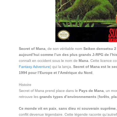
Secret of Mana
, de son véritable nom
Seiken densetsu 2
aujourd’hui comme l’un des plus grands J-RPG de l’his
connaît en occident sous le nom de
Mana
. Cette licence 
Fantasy Adventure
) qui la lança.
Secret of Mana est le se
1994 pour l’Europe et l’Amérique du Nord
.
Histoire
Secret of Mana prend place dans le
Pays de Mana
, un mon
retrouve les
grands types d’environnements
(
forêts
,
pla
Ce monde vit en paix
,
sans dieu ni souverain suprême
conflit devenue légendaire. Cette légende raconte qu’autre