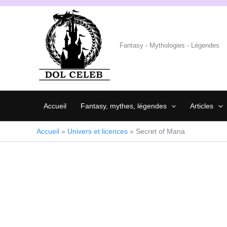
Aller
au
contenu
Fantasy - Mythologies - Légendes
Accueil
Fantasy, mythes, légendes
Articles
Accueil
»
Univers et licences
»
Secret of Mana