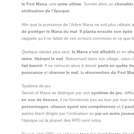
le Fort Mana
, une
arme ultime
. Survint alors un
chevalier
civilisation de l’époque
.
Afin que la puissance de l’Arbre Mana ne soit plus utilisée
de protéger le Mana du mal
.
Il planta ensuite son épée 
rappelle qu’il ne fallait de ces erreurs commises et ce que
Quelque siècles plus tard,
le Mana s’est affaiblit
et en
ch
retire
,
libérant le mal
. Retournant dans son village, celui-c
fait bannir
. Il se retrouve alors à devoir
partir en quête d
puissance
et
chasser le mal
, la
résurrection du Fort Ma
Système de jeu
Secret of Mana se distingue par son
système de jeu
, diff
en vue de dessus
, il ne fonctionne pas au tour par tour m
personnages
,
chacun ayant ses compétences
et il
peut
autres étant dirigés par l’ordinateur ou
par un autre joueu
l’époque où la plupart des RPG sont solos.
Pour le côté RPG, on retrouve
tous les ingrédients class