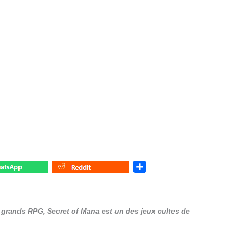
S
h
a
r
grands RPG, Secret of Mana est un des jeux cultes de
e