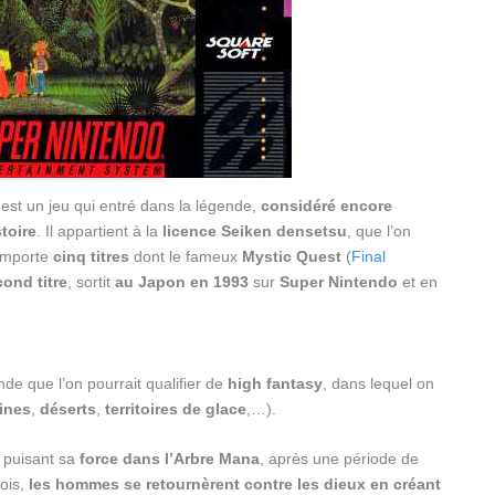
est un jeu qui entré dans la légende,
considéré encore
toire
. Il appartient à la
licence Seiken densetsu
, que l’on
comporte
cinq titres
dont le fameux
Mystic Quest
(
Final
cond titre
, sortit
au Japon en 1993
sur
Super Nintendo
et en
de que l’on pourrait qualifier de
high fantasy
, dans lequel on
ines
,
déserts
,
territoires de glace
,…).
, puisant sa
force dans l’Arbre Mana
, après une période de
fois,
les hommes se retournèrent contre les dieux en créant