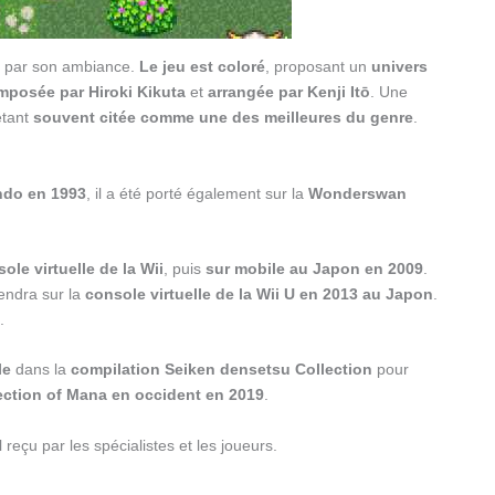
e par son ambiance.
Le jeu est coloré
, proposant un
univers
posée par Hiroki Kikuta
et
arrangée par Kenji Itō
. Une
tant
souvent citée comme une des meilleures du genre
.
endo en 1993
, il a été porté également sur la
Wonderswan
ole virtuelle de la Wii
, puis
sur mobile au Japon en 2009
.
iendra sur la
console virtuelle de la Wii U en 2013 au Japon
.
.
le
dans la
compilation Seiken densetsu Collection
pour
ection of Mana en occident en 2019
.
 reçu par les spécialistes et les joueurs.