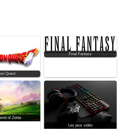
Final Fantasy
gon Quest
end of Zelda
Les jeux vidéo