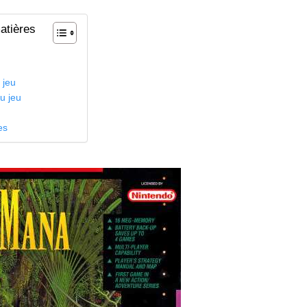
atières
n
 jeu
u jeu
es