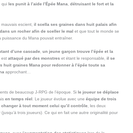
, qui
les punit à l’aide l’Épée Mana
,
détruisant le fort et la
 à mauvais escient,
il scella ses graines dans huit palais afin
dans un rocher afin de sceller le mal
et que tout le monde se
 la puissance du Mana pouvait entraîner.
utant d’une cascade
,
un jeune garçon trouve l’épée et la
i est
attaqué par des monstres
et étant le responsable,
il se
es huit graines Mana pour redonner à l’épée toute sa
na
approchant…
érents de beaucoup J-RPG de l’époque. Si
le joueur se déplace
ais
en temps réel
. Le joueur évolue avec une
équipe de trois
 changer à tout moment celui qu’il contrôle
, les deux
r
(jusqu’à trois joueurs). Ce qui en fait une autre originalité pour
iques
, avec l’
augmentation des statistiques
lors de la