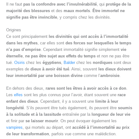
Il ne faut
pas la confondre avec l’invulnérabilité
, qui
protège de la
majorité des blessures
et des
maux mortels
.
Être immortel ne
signifie pas être invincible
, y compris chez les divinités.
Origines
Ce sont principalement
les divinités qui ont accès à l’immortalité
dans les mythes
, car elles sont
des forces sur lesquelles le temps
n’a pas d’emprise
. Cependant immortalité signifie simplement
vie
éternelle
,
ne pas être sujet aux effets du temps
et non ne pas être
tué.
Osiris
chez les
égyptiens
,
Balder
chez les
nordiques
sont deux
exemples de
dieux à avoir été tué
. Ainsi, souvent
les dieux doivent
leur immortalité par une boisson divine
comme l’
ambroisie
.
En dehors des dieux,
rares sont les êtres à avoir accès à ce don
.
Les
elfes
sont les plus connus pour l’avoir, étant souvent une
race
enfant des dieux
. Cependant, il y a souvent une
limite à leur
longévité
. S’ils peuvent être tués également, ils peuvent être
soumis
à la solitude et à la lassitude
entraînée par la
longueur de leur vie
et finir par
se laisser mourir
. On peut évoquer également les
vampires
, qui mortels au départ, ont
accédé à l’immortalité au prix
de leur transformation
, parfois vue comme une malédiction.