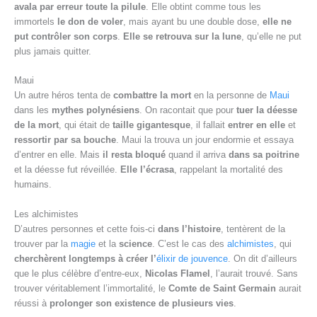
avala par erreur toute la pilule
. Elle obtint comme tous les
immortels
le don de voler
, mais ayant bu une double dose,
elle ne
put contrôler son corps
.
Elle se retrouva sur la lune
, qu’elle ne put
plus jamais quitter.
Maui
Un autre héros tenta de
combattre la mort
en la personne de
Maui
dans les
mythes polynésiens
. On racontait que pour
tuer la déesse
de la mort
, qui était de
taille gigantesque
, il fallait
entrer en elle
et
ressortir par sa bouche
. Maui la trouva un jour endormie et essaya
d’entrer en elle. Mais
il resta bloqué
quand il arriva
dans sa poitrine
et la déesse fut réveillée.
Elle l’écrasa
, rappelant la mortalité des
humains.
Les alchimistes
D’autres personnes et cette fois-ci
dans l’histoire
, tentèrent de la
trouver par la
magie
et la
science
. C’est le cas des
alchimistes
, qui
cherchèrent longtemps à créer l’
élixir de jouvence
. On dit d’ailleurs
que le plus célèbre d’entre-eux,
Nicolas Flamel
, l’aurait trouvé. Sans
trouver véritablement l’immortalité, le
Comte de Saint Germain
aurait
réussi à
prolonger son existence de plusieurs vies
.