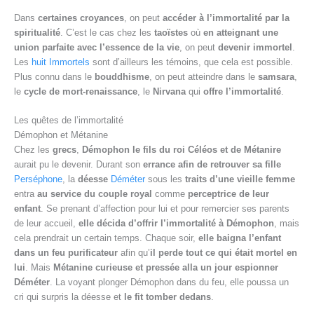
Dans
certaines croyances
, on peut
accéder à l’immortalité par la
spiritualité
. C’est le cas chez les
taoïstes
où
en atteignant une
union parfaite avec l’essence de la vie
, on peut
devenir immortel
.
Les
huit Immortels
sont d’ailleurs les témoins, que cela est possible.
Plus connu dans le
bouddhisme
, on peut atteindre dans le
samsara
,
le
cycle de mort-renaissance
, le
Nirvana
qui
offre l’immortalité
.
Les quêtes de l’immortalité
Démophon et Métanine
Chez les
grecs
,
Démophon le fils du roi Céléos et de Métanire
aurait pu le devenir. Durant son
errance afin de retrouver sa fille
Perséphone
, la
déesse
Déméter
sous les
traits d’une vieille femme
entra
au service du couple royal
comme
perceptrice de leur
enfant
. Se prenant d’affection pour lui et pour remercier ses parents
de leur accueil,
elle décida d’offrir l’immortalité à Démophon
, mais
cela prendrait un certain temps. Chaque soir,
elle baigna l’enfant
dans un feu purificateur
afin qu’
il perde tout ce qui était mortel en
lui
. Mais
Métanine curieuse et pressée alla un jour espionner
Déméter
. La voyant plonger Démophon dans du feu, elle poussa un
cri qui surpris la déesse et
le fit tomber dedans
.