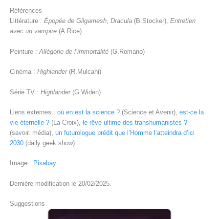
Références
Littérature :
Épopée de Gilgamesh
,
Dracula
(B.Stocker),
Entretien
avec un vampire
(A.Rice)
Peinture :
Allégorie de l’immortalité
(G.Romano)
Cinéma :
Highlander
(R.Mulcahi)
Série TV :
Highlander
(G.Widen)
Liens externes :
où en est la science ?
(Science et Avenir),
est-ce la
vie éternelle ?
(La Croix),
le rêve ultime des transhumanistes ?
(savoir. média),
un futurologue prédit que l’Homme l’atteindra d’ici
2030
(daily geek show)
Image :
Pixabay
Dernière modification le 20/02/2025.
Suggestions