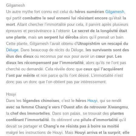
Gilgamesh
Un autre mythe fort connu est celui du
héros sumérien
Gilgamesh
,
qui partit
combattre le seul ennemi lui résistant encore
qu’était
la
mort
. Allant chercher l’immortalité pour cela, il parvint après plusieurs
épreuves et persévérance à l’obtenir.
Le secret de la longévité était
une plante
, mais
un serpent lui déroba
alors qu’il prenait un bain.
Cette plante, Gilgamesh l’avait obtenu d’
Utnapishtim un rescapé du
Déluge
. Dans beaucoup de récits du Déluge,
les survivants sont des
élus des dieux
ou reconnus par eux pour avoir un
cœur pur.
Les
dieux les récompensent par l’immortalité
, alors qu’ils ne l’ont pas
cherché ou demandé. Cela révèle donc que
ceux qui l’acquièrent
l’ont par mérite
et non parce qu’ils l’ont désiré. L’immortalité n’est
donc pas un donc que l’on obtient pas par intéressement.
Houyi
Dans les
légendes chinoises
, c’est le
héros
Houyi
, qui se rendit
avec sa femme Chang’e vers l’Ouest afin de retrouver Xiwangmu
,
la
chef des Immortelles
. Dans son palais, se trouvait des
plantes
conférant l’immortalité
. Ils obtinrent une
pilule d’immortalité
qu’il
devait se partager et
Chang’e ne résista pas à boire sa moitié
malgré les instructions de Houyi. Mais
Houyi arriva et la surprit
,
elle