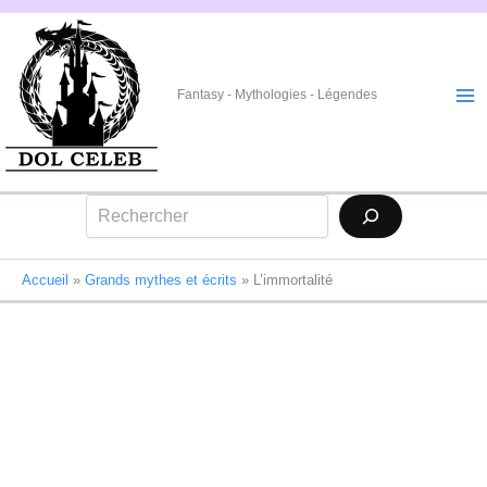
Aller
au
contenu
Fantasy - Mythologies - Légendes
Rechercher
Accueil
»
Grands mythes et écrits
»
L’immortalité