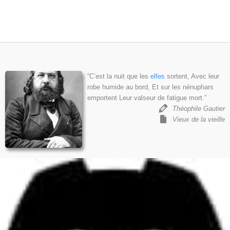
“C’est la nuit que les
elfes
sortent, Avec leur
robe humide au bord, Et sur les nénuphars
emportent Leur valseur de fatigue mort.”
Théophile Gautier
Vieux de la vieille