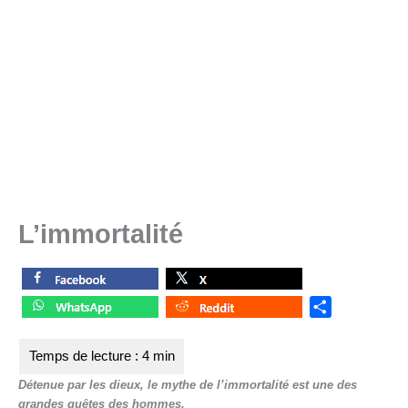
L’immortalité
S
h
a
r
Détenue par les dieux, le mythe de l’immortalité est une des
e
grandes quêtes des hommes.