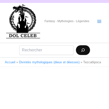
Aller
au
contenu
Fantasy - Mythologies - Légendes
Rechercher
Accueil
»
Divinités mythologiques (dieux et déesses)
»
Tezcatlipoca