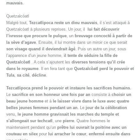
mauvais
.
Quetzalcòatl
Malgré tout,
Tezcatlipoca reste un dieu mauvais
, il s’est attaqué à
Quetzalcòatl à plusieurs reprises. Un jour, il
lui fait découvrir
l’ivresse que procure le pulque
, un
breuvage concocté à partir de
la sève d’agave
. Ensuite, il lui montre dans un miroir ce que serait
son visage quand il deviendrait âgé
. Puis un autre un jour, sous
l’apparence d’un jeune homme,
il tente de séduire la fille de
Quetzalcòatl
. A cela s’ajoutent les
diverses tensions qu’il crée
dans le royaume
. Il en fera tant que
Quetzalcòatl
perd le pouvoir et
Tula
,
sa cité
,
décline
.
Tezcatlipoca prend le pouvoir et instaure les sacrifices humains
.
Le
sacrifice en son honneur une fois par an
consiste à
choisir un
beau jeune homme
et à
le laisser vivre dans le luxe avec quatre
belles jeunes femmes pendant un an
. Le
jour de la célébration
venu,
le jeune homme gravissait les marches du temple et
s’allongeait sur techcatl
, une
pierre
. Quatre hommes le
maintenaient pendant qu’un
prêtre lui ouvrait la poitrine avec un
couteau en silex
pour
lui arracher le cœur
,
enfermé ensuite dans