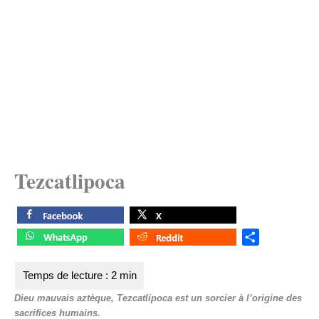
Tezcatlipoca
S
h
a
r
Dieu mauvais aztèque, Tezcatlipoca est un sorcier à l’origine des
e
sacrifices humains.