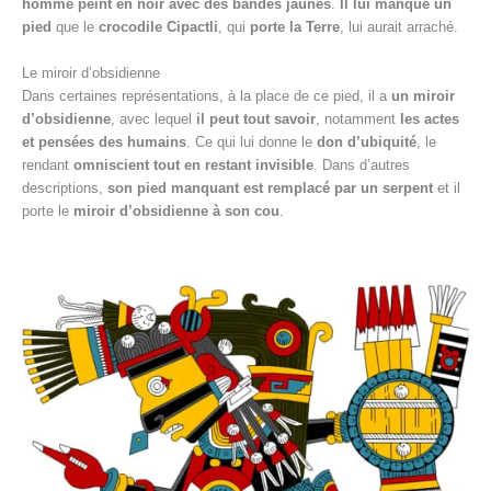
homme peint en noir avec des bandes jaunes
.
Il lui manque un
pied
que le
crocodile Cipactli
, qui
porte la Terre
, lui aurait arraché.
Le miroir d’obsidienne
Dans certaines représentations, à la place de ce pied, il a
un miroir
d’obsidienne
, avec lequel
il peut tout savoir
, notamment
les actes
et pensées des humains
. Ce qui lui donne le
don d’ubiquité
, le
rendant
omniscient tout en restant invisible
. Dans d’autres
descriptions,
son pied manquant est remplacé par un serpent
et il
porte le
miroir d’obsidienne à son cou
.