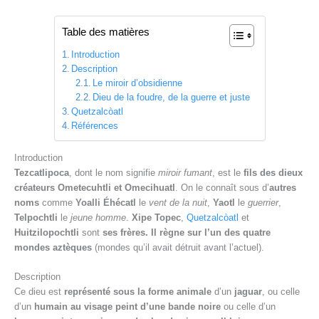
Table des matières
Introduction
Description
Le miroir d’obsidienne
Dieu de la foudre, de la guerre et juste
Quetzalcòatl
Références
Introduction
Tezcatlipoca
, dont le nom signifie
miroir fumant
, est le
fils des dieux
créateurs Ometecuhtli et Omecihuatl
. On le connaît sous d’
autres
noms
comme
Yoalli Éhécatl
le
vent de la nuit
,
Yaotl
le
guerrier
,
Telpochtli
le
jeune homme
.
Xipe Topec
,
Quetzalcòatl
et
Huitzilopochtli
sont
ses frères. Il règne sur l’un des quatre
mondes aztèques
(mondes qu’il avait détruit avant l’actuel).
Description
Ce dieu est
représenté sous la forme animale
d’un
jaguar
, ou celle
d’un
humain au visage peint d’une bande noire
ou celle d’un