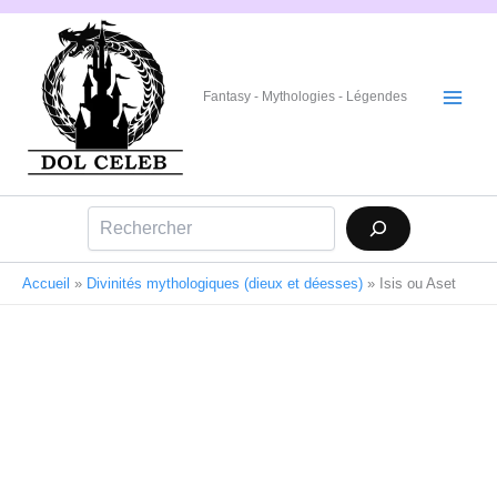
Aller
au
contenu
Fantasy - Mythologies - Légendes
Rechercher
Accueil
»
Divinités mythologiques (dieux et déesses)
»
Isis ou Aset