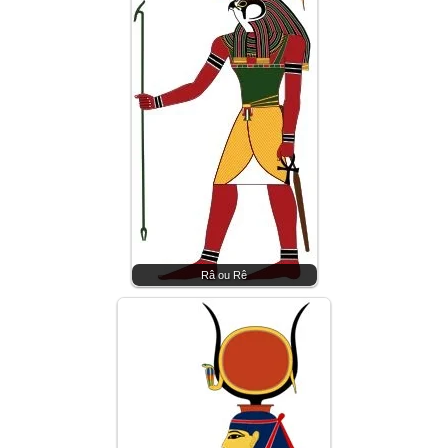
Râ ou Rê