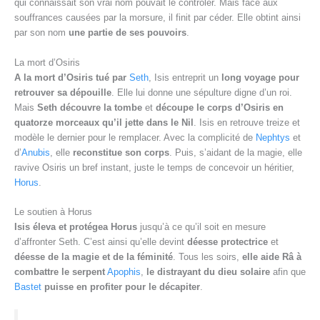
qui connaissait son vrai nom pouvait le contrôler. Mais face aux
souffrances causées par la morsure, il finit par céder. Elle obtint ainsi
par son nom
une partie de ses pouvoirs
.
La mort d’Osiris
A la mort d’Osiris tué par
Seth
, Isis entreprit un
long voyage pour
retrouver sa dépouille
. Elle lui donne une sépulture digne d’un roi.
Mais
Seth découvre la tombe
et
découpe le corps d’Osiris en
quatorze morceaux qu’il jette dans le Nil
. Isis en retrouve treize et
modèle le dernier pour le remplacer. Avec la complicité de
Nephtys
et
d’
Anubis
, elle
reconstitue son corps
. Puis, s’aidant de la magie, elle
ravive Osiris un bref instant, juste le temps de concevoir un héritier,
Horus
.
Le soutien à Horus
Isis éleva et protégea Horus
jusqu’à ce qu’il soit en mesure
d’affronter Seth. C’est ainsi qu’elle devint
déesse protectrice
et
déesse de la magie et de la féminité
. Tous les soirs,
elle aide Râ à
combattre le serpent
Apophis
,
le distrayant du dieu solaire
afin que
Bastet
puisse en profiter pour le décapiter
.