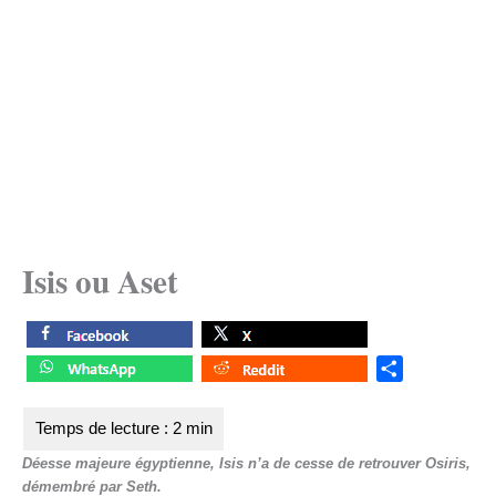
Isis ou Aset
S
h
a
r
Déesse majeure égyptienne, Isis n’a de cesse de retrouver Osiris,
e
démembré par Seth.