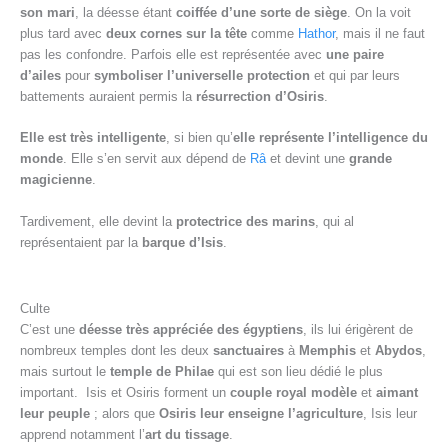
son mari
, la déesse étant
coiffée d’une sorte de siège
. On la voit
plus tard avec
deux cornes sur la tête
comme
Hathor
, mais il ne faut
pas les confondre. Parfois elle est représentée avec
une paire
d’ailes
pour
symboliser l’universelle protection
et qui par leurs
battements auraient permis la
résurrection d’Osiris
.
Elle est très intelligente
, si bien qu’
elle représente l’intelligence du
monde
. Elle s’en servit aux dépend de
Râ
et devint une
grande
magicienne
.
Tardivement, elle devint la
protectrice des marins
, qui al
représentaient par la
barque d’Isis
.
Culte
C’est une
déesse très appréciée des égyptiens
, ils lui érigèrent de
nombreux temples dont les deux
sanctuaires
à
Memphis
et
Abydos
,
mais surtout le
temple de Philae
qui est son lieu dédié le plus
important. Isis et Osiris forment un
couple royal modèle
et
aimant
leur peuple
; alors que
Osiris leur enseigne l’agriculture
, Isis leur
apprend notamment l’
art du tissage
.