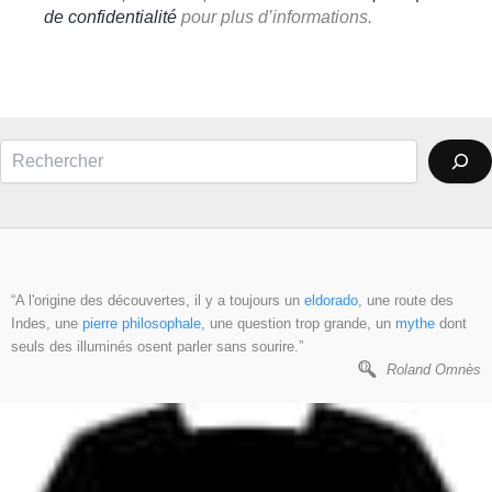
de confidentialité
pour plus d’informations.
Rechercher
“A l'origine des découvertes, il y a toujours un
eldorado
, une route des
Indes, une
pierre philosophale
, une question trop grande, un
mythe
dont
seuls des illuminés osent parler sans sourire.”
Roland Omnès