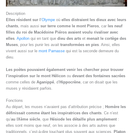
Description
Elles résident sur l
’
Olympe
où
elles distraient les dieux avec leurs
chants
, mais aussi
sur terre comme le mont Pieros
, car
les neuf
filles du roi de Macédoine Piéros avaient voulu rivaliser avec
elles
.
Apollon
qui en tant que
dieu des arts
et
menait le cortège des
Muses
, pour les punir les avait
transformées en pies
. Ainsi, elles
vivent aussi sur le
mont Parnasse
qui est la seconde demeure du
dieu.
Les poètes pouvaient également venir les chercher pour trouver
l’inspiration sur le mont Hélicon
ou
devant des fontaines sacrées
comme celles de
Aganippé
, d’
Hippocrène
, car on disait que les
muses y résidaient parfois.
Fonctions
Au départ, les muses n’avaient pas d’attribution précise ;
Homère les
définissait comme étant les inspiratrices des chants
. Ce n’est
qu’
au IXème siècle
, que
Hésiode les détaille plus amplement
:
elles sont moins que neuf, on les associe à des arts autres que
traditionnels, c’est-à-dire touchant plus souvent aux sciences.
Platon