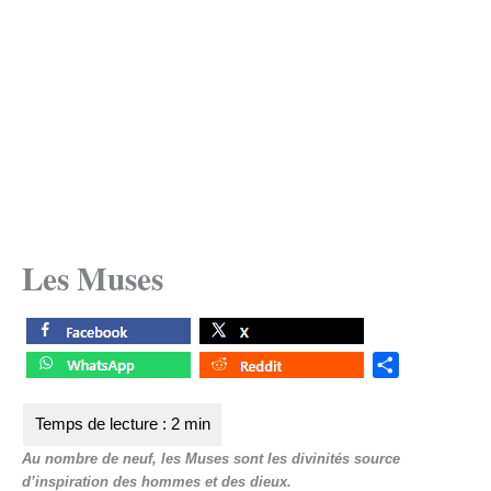
Les Muses
S
h
a
r
Au nombre de neuf, les Muses sont les divinités source
e
d’inspiration des hommes et des dieux.