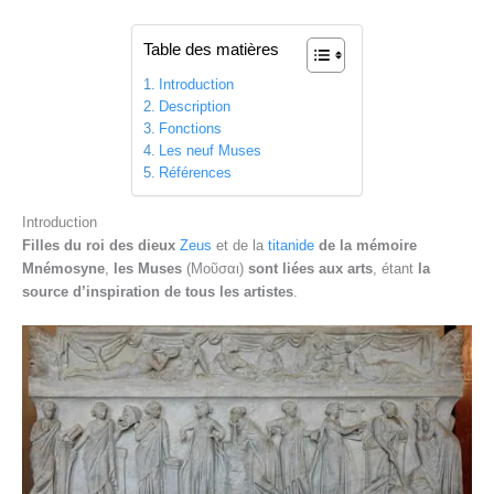
Table des matières
Introduction
Description
Fonctions
Les neuf Muses
Références
Introduction
Filles du roi des dieux
Zeus
et de la
titanide
de la mémoire
Mnémosyne
,
les Muses
(Μοῦσαι)
sont liées aux arts
, étant
la
source d’inspiration de tous les artistes
.