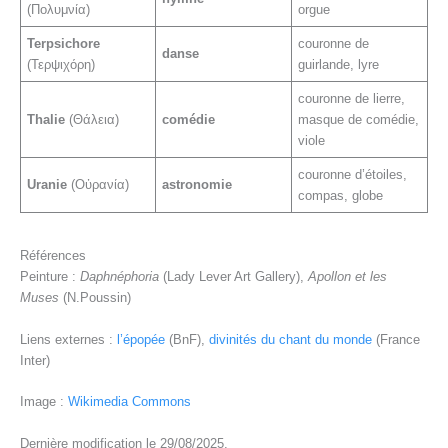
(Πολυμνία)
orgue
Terpsichore
couronne de
danse
(Τερψιχόρη)
guirlande, lyre
couronne de lierre,
Thalie
(Θάλεια)
comédie
masque de comédie,
viole
couronne d’étoiles,
Uranie
(Οὐρανία)
astronomie
compas, globe
Références
Peinture :
Daphnéphoria
(Lady Lever Art Gallery),
Apollon et les
Muses
(N.Poussin)
Liens externes :
l’épopée
(BnF),
divinités du chant du monde
(France
Inter)
Image :
Wikimedia Commons
Dernière modification le 29/08/2025.