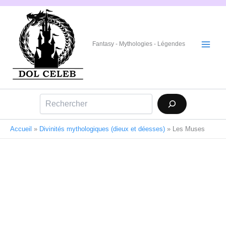
Aller
au
contenu
Fantasy - Mythologies - Légendes
Rechercher
Accueil
»
Divinités mythologiques (dieux et déesses)
»
Les Muses