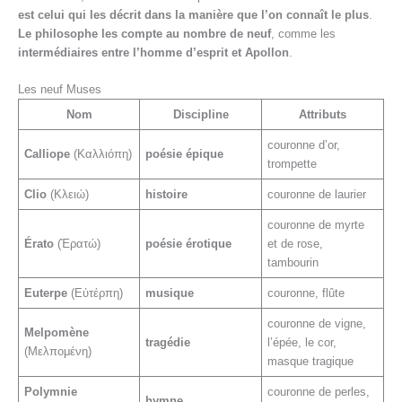
est celui qui les décrit dans la manière que l’on connaît le plus
.
Le philosophe les compte au nombre de neuf
, comme les
intermédiaires entre l’homme d’esprit et Apollon
.
Les neuf Muses
Nom
Discipline
Attributs
couronne d’or,
Calliope
(Καλλιόπη)
poésie épique
trompette
Clio
(Κλειώ)
histoire
couronne de laurier
couronne de myrte
Érato
(Ἐρατώ)
poésie érotique
et de rose,
tambourin
Euterpe
(Εὐτέρπη)
musique
couronne, flûte
couronne de vigne,
Melpomène
tragédie
l’épée, le cor,
(Μελπομένη)
masque tragique
Polymnie
couronne de perles,
hymne