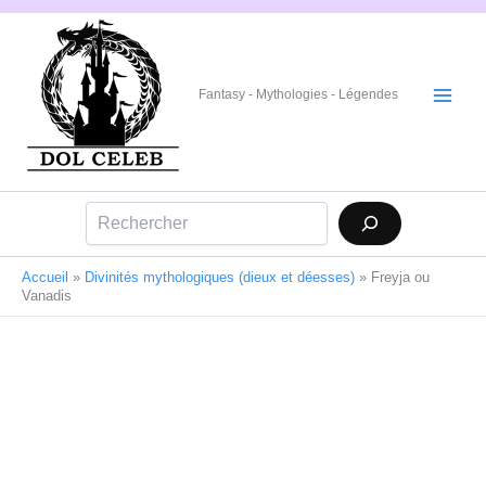
Aller
au
contenu
Fantasy - Mythologies - Légendes
Rechercher
Accueil
»
Divinités mythologiques (dieux et déesses)
»
Freyja ou
Vanadis