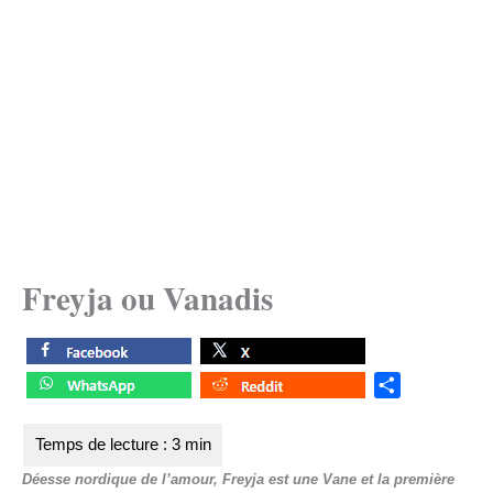
Freyja ou Vanadis
S
h
a
r
Déesse nordique de l’amour, Freyja est une Vane et la première
e