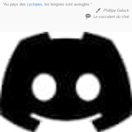
“Au pays des
cyclopes
, les borgnes sont aveugles.”
Phillipe Geluck
Le succulent du chat