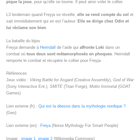
pique la joue
, pour qu’elle se tourne. Il peut ainsi voler le collier.
L3 lendemain quand Freyja se réveille,
elle se rend compte du vol
et
sait immédiatement qui en est l’auteur.
Elle se dirige chez Odin et
lui réclame son bien
.
La bataille du bijou
Freyja demande à
Heimdall
de l’aide qui
affronte Loki
dans un
combat où
tous deux sont métamorphosés en phoques
. Heimdall
remporte le combat et récupère le collier pour Freyja.
Références
Jeux vidéo :
Viking Battle for Asgard
(Creative Assembly),
God of War
(Sony Interactive Ent.),
SMITE
(Titan Forge),
Motto Immortal
(GOAT
Games)
Lien externe (fr) :
Qui est la déesse dans la mythologie nordique ?
(Geo)
Lien externe (en) :
Freya
(Norse Mythology For Smart People)
Image :
image 1
,
image 2
(Wikimedia Commons)