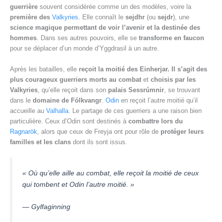
guerrière
souvent considérée comme un des modèles, voire la
première des
Valkyries
. Elle connaît le
sejdhr
(ou
sejdr
), une
science magique permettant de voir l’avenir et la destinée des
hommes
. Dans ses autres pouvoirs, elle se
transforme en faucon
pour se déplacer d’un monde d’Yggdrasil à un autre.
Après les batailles, elle
reçoit la moitié des Einherjar. Il s’agit des
plus courageux guerriers morts au combat
et
choisis par les
Valkyries
, qu’elle reçoit dans son
palais Sessrúmnir
, se trouvant
dans le
domaine de Fólkvangr
.
Odin
en reçoit l’autre moitié qu’il
accueille au
Valhalla
. Le partage de ces guerriers a une raison bien
particulière. Ceux d’Odin sont destinés à
combattre lors du
Ragnarök
, alors que ceux de Freyja ont pour rôle de
protéger leurs
familles et les clans
dont ils sont issus.
« Où qu’elle aille au combat, elle reçoit la moitié de ceux
qui tombent et Odin l’autre moitié. »
— Gylfaginning