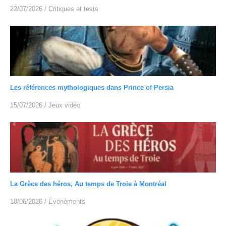
22/07/2026
/
Critiques et tests
Les références mythologiques dans Prince of Persia
15/07/2026
/
Jeux vidéo
La Grèce des héros, Au temps de Troie à Montréal
18/06/2026
/
Événéments