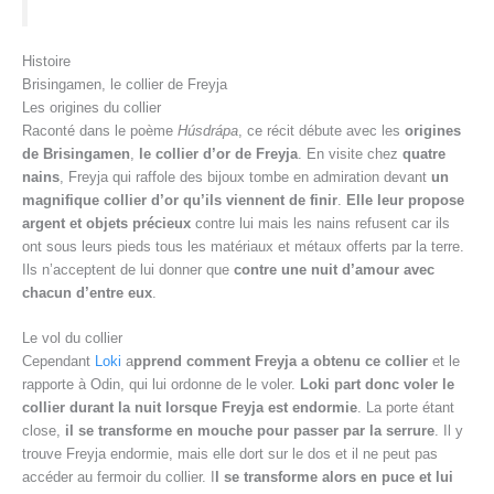
Histoire
Brisingamen, le collier de Freyja
Les origines du collier
Raconté dans le poème
Húsdrápa
, ce récit débute avec les
origines
de Brisingamen
,
le collier d’or de Freyja
. En visite chez
quatre
nains
, Freyja qui raffole des bijoux tombe en admiration devant
un
magnifique collier d’or qu’ils viennent de finir
.
Elle leur propose
argent et objets précieux
contre lui mais les nains refusent car ils
ont sous leurs pieds tous les matériaux et métaux offerts par la terre.
Ils n’acceptent de lui donner que
contre une nuit d’amour avec
chacun d’entre eux
.
Le vol du collier
Cependant
Loki
a
pprend comment Freyja a obtenu ce collier
et le
rapporte à Odin, qui lui ordonne de le voler.
Loki part donc voler le
collier durant la nuit lorsque Freyja est endormie
. La porte étant
close,
il se transforme en mouche pour passer par la serrure
. Il y
trouve Freyja endormie, mais elle dort sur le dos et il ne peut pas
accéder au fermoir du collier. I
l se transforme alors en puce et lui