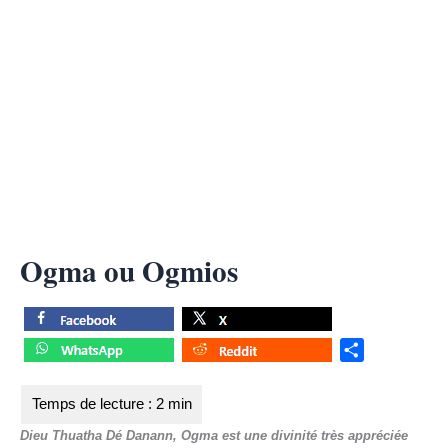
Ogma ou Ogmios
S
h
a
r
Dieu Thuatha Dé Danann, Ogma est une divinité très appréciée
e