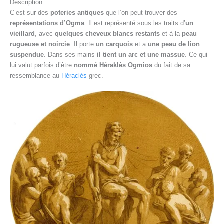
Description
C’est sur des
poteries antiques
que l’on peut trouver des
représentations d’Ogma
. Il est représenté sous les traits d’
un
vieillard
, avec
quelques cheveux blancs restants
et à la
peau
rugueuse et noircie
. Il porte
un carquois
et a
une peau de lion
suspendue
. Dans ses mains
il tient un arc et une massue
. Ce qui
lui valut parfois d’être
nommé Héraklès Ogmios
du fait de sa
ressemblance au
Héraclès
grec.