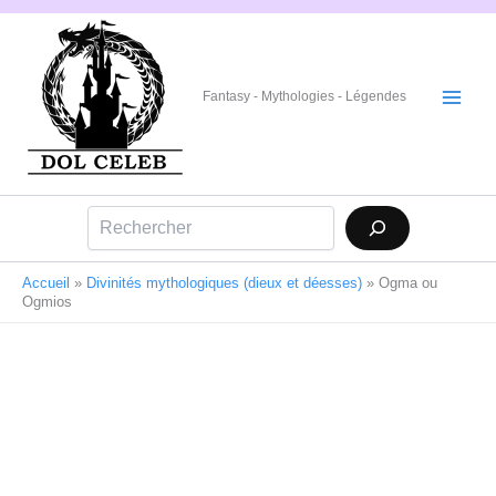
Aller
au
contenu
Fantasy - Mythologies - Légendes
Rechercher
Accueil
»
Divinités mythologiques (dieux et déesses)
»
Ogma ou
Ogmios