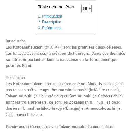
Table des matières
Introduction
Description
Références
Introduction
Les
Kotoamatsukami
(別天津神) sont les
premiers dieux célestes
,
car ils apparaissent dès
la création de l’univers
. Donc, ces
divinités
sont très importantes dans la naissance de la Terre, ainsi que
pour les Kami.
Description
Les
Kotoamatsukami
sont au nombre de
cinq.
Mais, ils ne naissent
pas tous en même temps.
Amenominakanushi
(le Maître central),
Takamimusubi
(le Haut créateur) et
Kamimusubi
(le Créateur divin)
sont les trois premiers
, ce sont les
Zōkasanshin
. Puis, les deux
derniers :
Umashiashikabihikoji
(l’Énergie) et
Amenotokotachi
(le
Ciel) arrivent ensuite.
Kamimusubi
s’accouple avec
Takamimusubi.
Ils auront deux