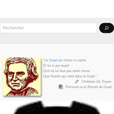
Rechercher
"Le
Graal
est chose si sainte
Et lui si pur esprit
Qu'il ne lui faut pas autre chose
Que l'hostie qui vient dans le Graal."
Chrétiens De Troyes
Perceval ou le Roman du Graal