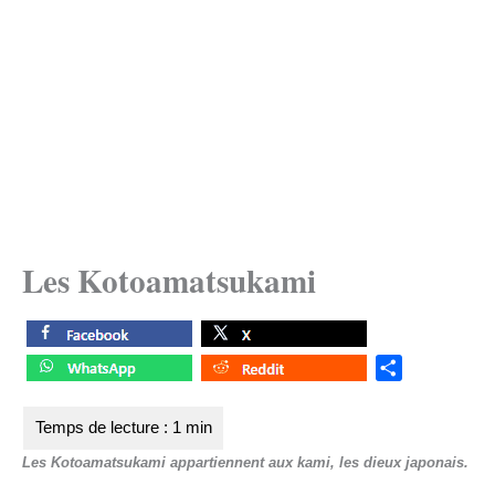
Les Kotoamatsukami
S
h
a
r
Les Kotoamatsukami appartiennent aux kami, les dieux japonais.
e