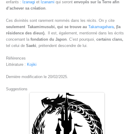
enfants :
Izanagi
et
Izanami
qui seront
envoyés sur la Terre afin
d’achever sa création
.
Ces divinités sont rarement nommés dans les récits. On y cite
seulement Takamimusubi, qui se trouve au
Takamagahara
, (la
résidence des dieux).
Il est, également, mentionné dans les écrits
concernant la
fondation du Japon
. C’est pourquoi,
certains clans,
tel celui de
Saeki
, prétendent descendre de lui.
Références
Littérature :
Kojiki
Dernière modification le 20/02/2025.
Suggestions