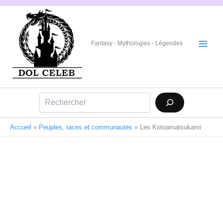
Aller
au
contenu
Fantasy - Mythologies - Légendes
Rechercher
Accueil
»
Peuples, races et communautés
»
Les Kotoamatsukami