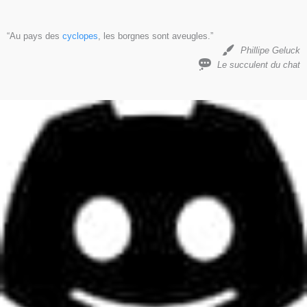
“Au pays des
cyclopes
, les borgnes sont aveugles.”
Phillipe Geluck
Le succulent du chat