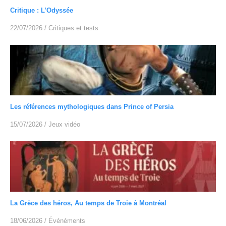
Critique : L’Odyssée
22/07/2026
/
Critiques et tests
Les références mythologiques dans Prince of Persia
15/07/2026
/
Jeux vidéo
La Grèce des héros, Au temps de Troie à Montréal
18/06/2026
/
Événéments