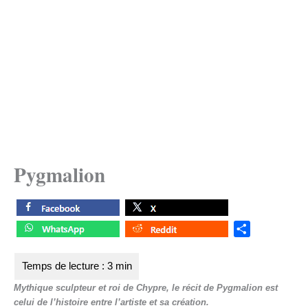
Pygmalion
S
h
a
r
Mythique sculpteur et roi de Chypre, le récit de Pygmalion est
e
celui de l’histoire entre l’artiste et sa création.