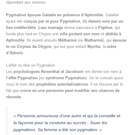
répondant aux siennes.
Pygmalion épouse Galatée en présence d’Aphrodite
. Galatée
ayant été
conçue par et pour Pygmalion
,
ils étaient unis par un
lien indéfectible
.
Leur mariage
donna naissance à
Paphos
, qui
fonda plus tard en Chypre une
ville portant son nom
et
dédiée à
Aphrodite
. Ils eurent ensuite
Métharmè
(ou
Matharmé
), qui
épousa
le roi Cirynas de Chypre
, qui eut pour enfant
Myrrha
, la
mère
d’Adonis
.
L’effet ou être un Pygmalion
Les
psychologues Rosenthal et Jacobson
ont donné son nom à
l’effet Pygmalion
(ou
syndrome Pygmalion
). On le connaît aussi
sous le nom des
prophéties autoréalisatrices
. Il se résume par le
fait que
croire en une personne peut modifier ses chances de
réussite
.
« Personne amoureuse d’une autre et qui la conseille et
la façonne pour la conduire au succès : Jouer les
pygmalions. Sa femme a été son pygmalion. »