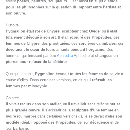
soient
poètes
,
peintres
,
sculpteurs
. Il est aussi un
sujet d’étude
pour les philosophes
sur
la question du rapport entre l’artiste et
son œuvre
.
Histoire
Pygmalion était roi de Chypre
,
sculpteur
chez
Ovide
, où il était
totalement dévoué à son art
. Il était
écœuré des Propétides
, des
femmes de Chypre
, des
prostituées
, des
sorcières cannibales
, qui
dévoraient le cœur de leurs amants pendant l’orgasme
. Des
femmes, qui finissent par être
Aphrodite
Aphrodite et
changées en
pierres pour refuser de la célébrer
.
Quoiqu’il en soit,
Pygmalion écartait toutes les femmes de sa vie
à
cause d’elles. Dans certaines versions, on dit qu’
il refusait les
femmes par misogynie
.
Galatée
Il vivait reclus dans son atelier
,
où il travaillait sans relâche sur
sa
plus grande œuvre
. Il s’agissait de l
a sculpture d’une femme en
ivoire
(ou
marbre
dans certaines versions). Elle se devait d’être
son
modèle idéal
,
l’opposé des Propétides
, de leur
décadence
et de
leur
barbarie
.