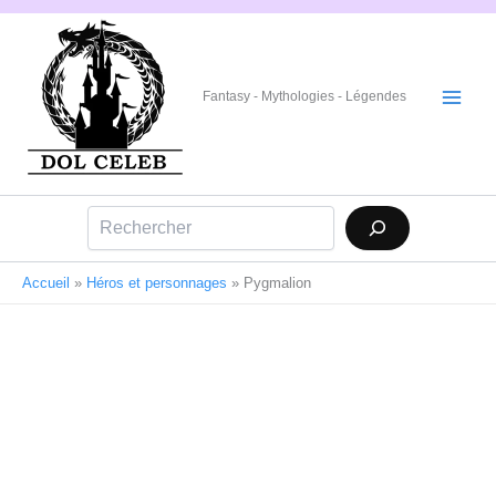
Aller
au
contenu
Fantasy - Mythologies - Légendes
Rechercher
Accueil
»
Héros et personnages
»
Pygmalion