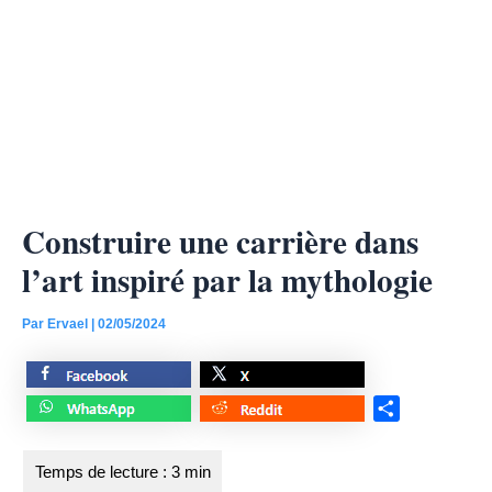
Construire une carrière dans
l’art inspiré par la mythologie
Par
Ervael
|
02/05/2024
S
h
a
r