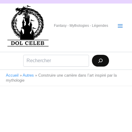
Aller
au
contenu
Fantasy - Mythologies - Légendes
Rechercher
Accueil
»
Autres
»
Construire une carrière dans l’art inspiré par la
mythologie