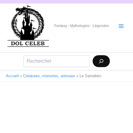
Aller
au
contenu
Fantasy - Mythologies - Légendes
Rechercher
Accueil
»
Créatures, monstres, animaux
»
Le Samebito