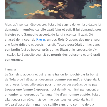
Alors qu’il pensait être dévoré, Totaro fut surpris de voir la créature lui
demander l’aumône
car
elle avait faim et soif
.
Il lui demanda son
histoire et le Samebito accepta de la lui raconter
. Il avait été
chassé de la cour de
Ryujin
,
un des Rois Dragons des mers
, pour
une
faute ridicule
et depuis
il errait
.
Totaro possédait un lac dans
son jardin
(qui se trouvait
près du lac Biwa
) et lui proposa de s’y
installer. Le Samebito pourrait
se nourrir des poissons
et
arrêterait
son errance
.
Tamana
Le Samebito accepta et put y vivre tranquille,
touché par la bonté
de Totaro
qu’il désignait désormais
comme son maître
. Cependant,
les choses furent différentes pour Totaro qui désespérait de ne pas
trouver une femme à épouser
. Tout de même, il finit par rencontrer
et
tomber amoureux de Tamana,
fille d’un homme cupide
. Totaro
alla trouver son père, mais comme pour tous les prétendants,
il
refusa d’accorder la main de sa fille sans une somme de dix