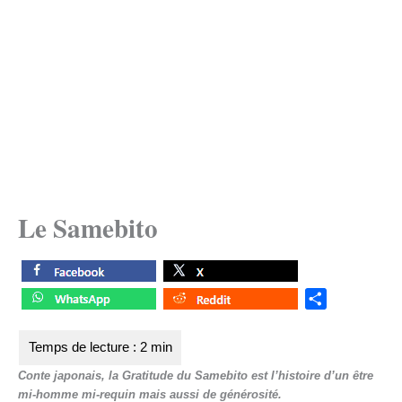
Le Samebito
S
h
a
r
Conte japonais, la Gratitude du Samebito est l’histoire d’un être
e
mi-homme mi-requin mais aussi de générosité.