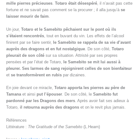
mille pierres précieuses
.
Totaro était désespéré
, il n’avait pas cette
fortune et ne savait pas comment se la procurer ; il alla jusqu’à
se
laisser mourir de faim
.
Un jour,
Totaro et le Samebito pêchaient sur le pont où ils
s’étaient rencontrés
, tout en buvant du vin. Les effets de l’alcool
finirent par se faire sentir,
le Samebito se rappela de sa vie d’avant
auprès des dragons et en fut nostalgique
. De son côté,
Totaro
pleurait de son côté
sur sa situation. Attristé par ses propres
pensées et par l’état de Totaro,
le Samebito se mit lui aussi à
pleurer. Ses larmes de sang rejoignirent celles de son bienfaiteur
et
se transformèrent en rubis
par dizaines.
En joie devant ce miracle,
Totaro apporta les pierres au père de
Tamana
et ainsi
put l’épouser
. De son côté, le
Samebito fut
pardonné par les Dragons des mers
. Après avoir fait ses adieux à
Totaro,
il retourna auprès des dragons
et on le revit plus jamais.
Références
Littérature :
The Gratitude of the Samebito
(L.Hearn)