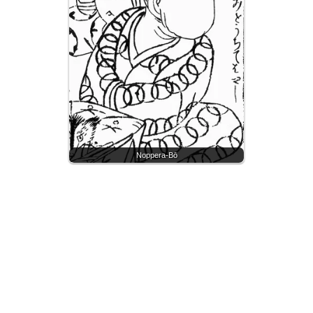
Noppera-Bō