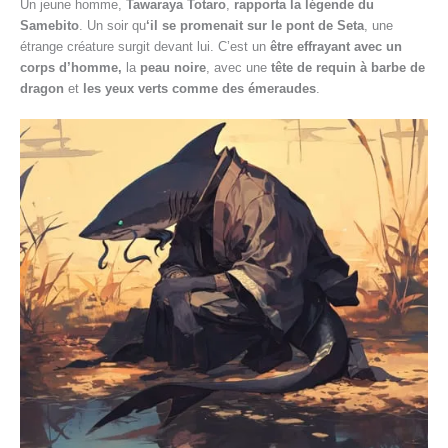
Un jeune homme,
Tawaraya Totaro
,
rapporta la légende du
Samebito
. Un soir qu
‘il se promenait sur le pont de Seta
, une
étrange créature surgit devant lui. C’est un
être effrayant avec un
corps d’homme,
la
peau noire
, avec une
tête de requin à barbe de
dragon
et
les yeux verts comme des émeraudes
.