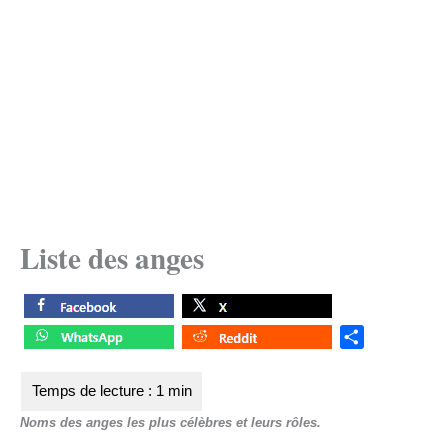
Liste des anges
S
h
a
r
Noms des anges les plus célèbres et leurs rôles.
e