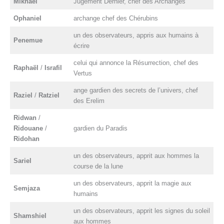
Mikhaël
Jugement Dernier, chef des Archanges
Ophaniel
archange chef des Chérubins
un des observateurs, appris aux humains à
Penemue
écrire
celui qui annonce la Résurrection, chef des
Raphaël
/
Israfil
Vertus
ange gardien des secrets de l’univers, chef
Raziel
/
Ratziel
des Erelim
Ridwan
/
Ridouane
/
gardien du Paradis
Ridohan
un des observateurs, apprit aux hommes la
Sariel
course de la lune
un des observateurs, apprit la magie aux
Semjaza
humains
un des observateurs, apprit les signes du soleil
Shamshiel
aux hommes