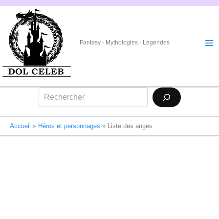
Aller
au
contenu
Fantasy - Mythologies - Légendes
Rechercher
Accueil
»
Héros et personnages
»
Liste des anges