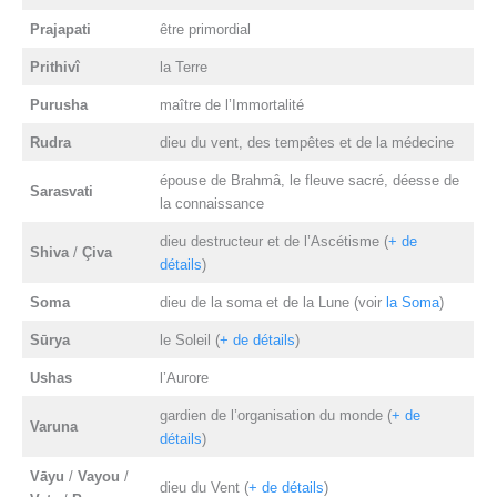
Prajapati
être primordial
Prithivî
la Terre
Purusha
maître de l’Immortalité
Rudra
dieu du vent, des tempêtes et de la médecine
épouse de Brahmâ, le fleuve sacré, déesse de
Sarasvati
la connaissance
dieu destructeur et de l’Ascétisme (
+ de
Shiva
/
Çiva
détails
)
Soma
dieu de la soma et de la Lune (voir
la Soma
)
Sūrya
le Soleil (
+ de détails
)
Ushas
l’Aurore
gardien de l’organisation du monde (
+ de
Varuna
détails
)
V
ā
yu
/
Vayou
/
dieu du Vent (
+ de détails
)