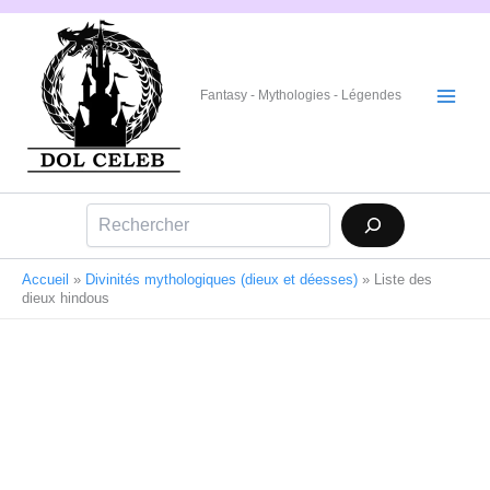
Aller
au
contenu
Fantasy - Mythologies - Légendes
Rechercher
Accueil
»
Divinités mythologiques (dieux et déesses)
»
Liste des
dieux hindous