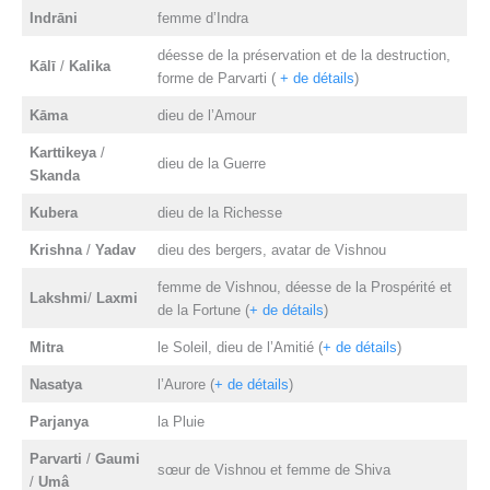
Indr
ā
ni
femme d’Indra
déesse de la préservation et de la destruction,
K
ā
lī
/
Kalika
forme de Parvarti (
+ de détails
)
K
ā
ma
dieu de l’Amour
Karttikeya
/
dieu de la Guerre
Skanda
Kubera
dieu de la Richesse
Krishna
/
Yadav
dieu des bergers, avatar de Vishnou
femme de Vishnou, déesse de la Prospérité et
Lakshmi
/
Laxmi
de la Fortune (
+ de détails
)
Mitra
le Soleil, dieu de l’Amitié (
+ de détails
)
Nasatya
l’Aurore (
+ de détails
)
Parjanya
la Pluie
Parvarti
/
Gaumi
sœur de Vishnou et femme de Shiva
/
Umâ