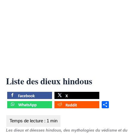
Liste des dieux hindous
S
h
a
r
Les dieux et déesses hindous, des mythologies du védisme et du
e