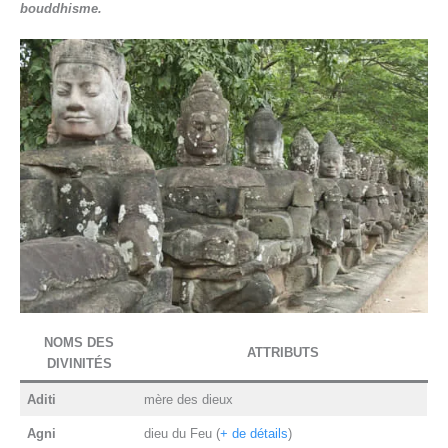
bouddhisme.
NOMS DES
ATTRIBUTS
DIVINITÉS
Aditi
mère des dieux
Agni
dieu du Feu (
+ de détails
)