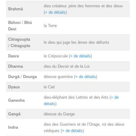
dieu créateur, père des hommes et des dieux
Brahm
ā
(
+ de détails
)
Būhmi
/
Bhū
la Terre
Devi
Citragoupta
le dieu qui juge les âmes des défunts
/
Citragupta
Dasra
le Crépuscule (
+ de détails
)
Dharma
dieu du Devoir et de la Loi
Durg
ā
/
Dourga
déesse guerrière (
+ de détails
)
Dyaus
le Ciel
dieu-éléphant des Lettres et des Arts (
+ de
Ganesha
détails
)
Gang
ā
déesse du Gange
dieu des Guerriers et de l’Orage, roi des dieux
Indra
védiques (
+ de détails
)