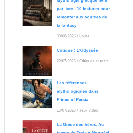
Mythologie grecque livre
par livre : 10 lectures pour
remonter aux sources de
la fantasy
03/08/2026
/
Livres
Critique : L’Odyssée
22/07/2026
/
Critiques et tests
Les références
mythologiques dans
Prince of Persia
15/07/2026
/
Jeux vidéo
La Grèce des héros, Au
temps de Troie à Montréal