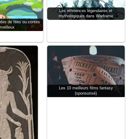
Les références légendaires et
mythologiques dans Warframe
ntes de fées ou contes
veilleux
Les 10 meilleurs films fantasy
(sponsorisé)