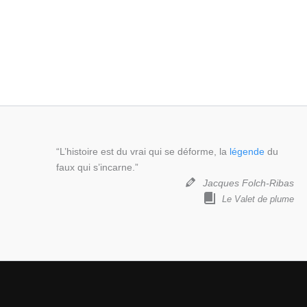
“L’histoire est du vrai qui se déforme, la
légende
du
faux qui s’incarne.”
Jacques Folch-Ribas
Le Valet de plume