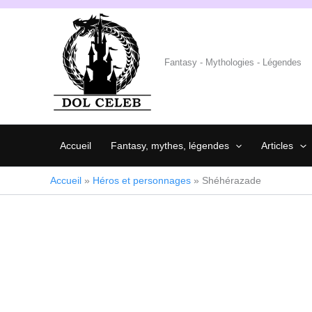
Aller
au
contenu
Fantasy - Mythologies - Légendes
Accueil
Fantasy, mythes, légendes
Articles
Accueil
»
Héros et personnages
»
Shéhérazade