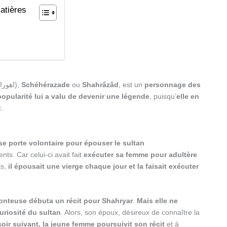
atières
n
(اهورامزدا),
Schéhérazade
ou
Shahrâzâd
, est un
personnage des
popularité lui a valu de devenir une légende
, puisqu’
elle en
t
.
 se porte volontaire pour épouser le sultan
nts. Car celui-ci avait fait
exécuter sa femme pour adultère
is,
il épousait une vierge chaque jour et la faisait exécuter
onteuse débuta un récit pour Shahryar
.
Mais elle ne
uriosité du sultan
. Alors, son époux, désireux de connaître la
soir suivant, la jeune femme poursuivit son récit
et à