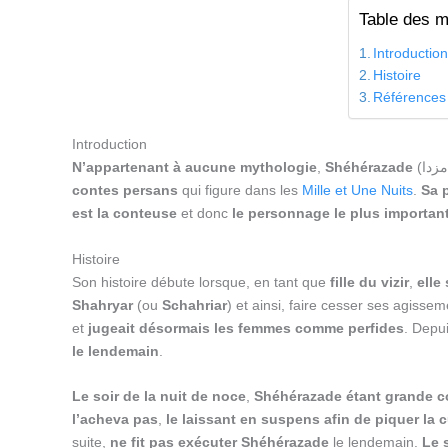
Table des m
Introductio
Histoire
Références
Introduction
N’appartenant à aucune mythologie
,
Shéhérazade
contes persans
qui figure dans les
Mille et Une Nuits
.
Sa 
est la conteuse
et donc
le personnage le plus importan
Histoire
Son histoire débute lorsque, en tant que
fille du vizir
,
elle
Shahryar
(ou
Schahriar
) et ainsi, faire cesser ses agisseme
et
jugeait désormais les femmes comme perfides
. Depu
le lendemain
.
Le soir de la nuit de noce
,
Shéhérazade étant grande c
l’acheva pas
,
le laissant en suspens afin de piquer la c
suite,
ne fit pas exécuter Shéhérazade
le lendemain.
Le 