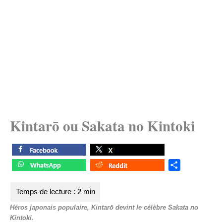
Kintarō ou Sakata no Kintoki
S
h
a
r
Héros japonais populaire, Kintarō devint le célèbre Sakata no
e
Kintoki.