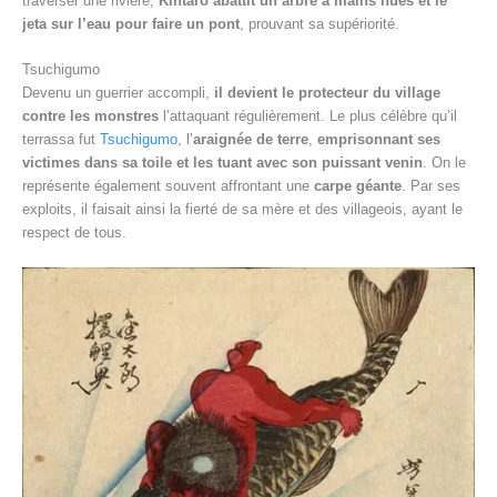
traverser une rivière,
Kintarō abattit un arbre à mains nues et le
jeta sur l’eau pour faire un pont
, prouvant sa supériorité.
Tsuchigumo
Devenu un guerrier accompli,
il devient le protecteur du village
contre les monstres
l’attaquant régulièrement. Le plus célèbre qu’il
terrassa fut
Tsuchigumo
, l’
araignée de terre
,
emprisonnant ses
victimes dans sa toile et les tuant avec son puissant venin
. On le
représente également souvent affrontant une
carpe géante
. Par ses
exploits, il faisait ainsi la fierté de sa mère et des villageois, ayant le
respect de tous.