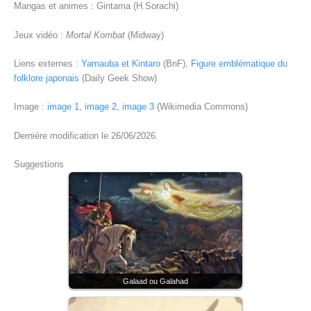
Mangas et animes : Gintama (H.Sorachi)
Jeux vidéo :
Mortal Kombat
(Midway)
Liens externes :
Yamauba et Kintaro
(BnF),
Figure emblématique du
folklore japonais
(Daily Geek Show)
Image :
image 1
,
image 2
,
image 3
(Wikimedia Commons)
Dernière modification le 26/06/2026.
Suggestions
Galaad ou Galahad