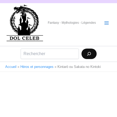
Aller
au
contenu
Fantasy - Mythologies - Légendes
Rechercher
Accueil
»
Héros et personnages
»
Kintarō ou Sakata no Kintoki