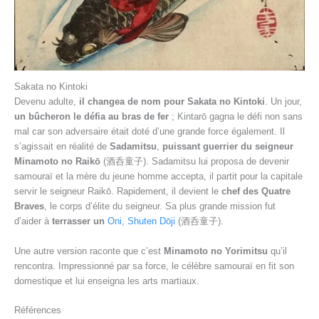
Sakata no Kintoki
Devenu adulte,
il changea de nom pour Sakata no Kintoki
. Un jour,
un bûcheron le défia au bras de fer
; Kintarō gagna le défi non sans
mal car son adversaire était doté d’une grande force également. Il
s’agissait en réalité de
Sadamitsu
,
puissant guerrier du seigneur
Minamoto no Raikō
(酒呑童子). Sadamitsu lui proposa de devenir
samouraï et la mère du jeune homme accepta, il partit pour la capitale
servir le seigneur Raikō. Rapidement, il devient le
chef des Quatre
Braves
, le corps d’élite du seigneur. Sa plus grande mission fut
d’aider à
terrasser un
Oni
,
Shuten Dōji
(酒呑童子).
Une autre version raconte que c’est
Minamoto no Yorimitsu
qu’il
rencontra. Impressionné par sa force, le célèbre samouraï en fit son
domestique et lui enseigna les arts martiaux.
Références