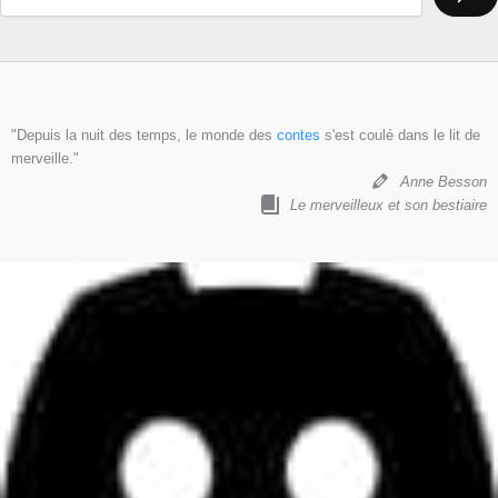
"Depuis la nuit des temps, le monde des
contes
s'est coulé dans le lit de
merveille."
Anne Besson
Le merveilleux et son bestiaire