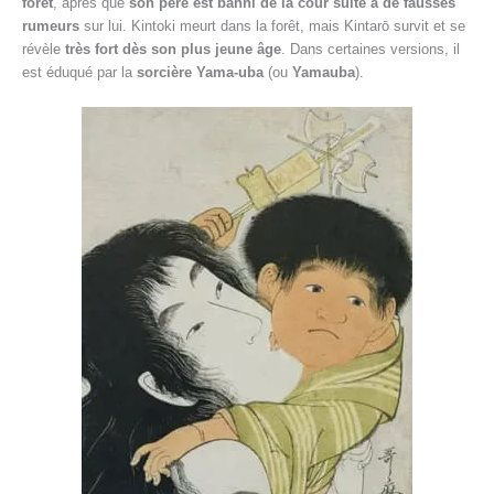
forêt
, après que
son père est banni de la cour suite à de fausses
rumeurs
sur lui. Kintoki meurt dans la forêt, mais Kintarō survit et se
révèle
très fort dès son plus jeune âge
. Dans certaines versions, il
est éduqué par la
sorcière Yama-uba
(ou
Yamauba
).