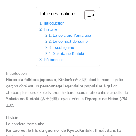
Table des matières
Introduction
Histoire
La sorcière Yama-uba
Le combat de sumo
Tsuchigumo
Sakata no Kintoki
Références
Introduction
Héros du folklore japonais
,
Kintarō
(金太郎) dont le nom signifie
garçon doré
est un
personnage légendaire populaire
à qui on
attribue plusieurs exploits. Son histoire pourrait être bâtie sur celle de
Sakata no Kintoki
(坂田公時), ayant vécu à l’
époque de Heian
(794-
1185).
Histoire
La sorcière Yama-uba
Kintarō est le fils du guerrier de Kyoto
,
Kintoki
.
Il naît dans la