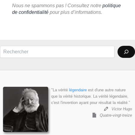
Nous ne spammons pas ! Consultez notre
politique
de confidentialité
pour plus d’informations.
Rechercher
"La vérité
légendaire
est d'une autre nature
que la vérité historique. La vérité légendaire,
c'est l'invention ayant pour résultat la réalité.”
Victor Hugo
Quatre-vingt-treize