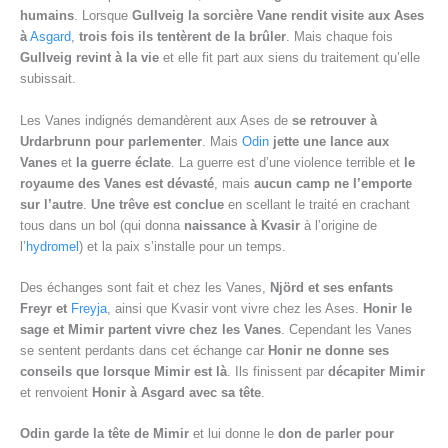
humains
. Lorsque
Gullveig la sorcière Vane rendit visite aux Ases
à
Asgard
,
trois fois ils tentèrent de la brûler
. Mais chaque fois
Gullveig revint à la vie
et elle fit part aux siens du traitement qu’elle
subissait.
Les Vanes indignés demandèrent aux Ases de
se retrouver à
Urdarbrunn pour parlementer
. Mais
Odin
jette une lance aux
Vanes
et
la guerre éclate
. La guerre est d’une violence terrible et
le
royaume des Vanes est dévasté
, mais
aucun camp ne l’emporte
sur l’autre
.
Une trêve est conclue
en scellant le traité en crachant
tous dans un bol (qui donna
naissance à Kvasir
à l’origine de
l’
hydromel
) et la paix s’installe pour un temps.
Des échanges sont fait et chez les Vanes,
Njörd et ses enfants
Freyr et
Freyja
, ainsi que Kvasir vont vivre chez les Ases.
Honir le
sage et Mimir partent vivre chez les Vanes
. Cependant les Vanes
se sentent perdants dans cet échange car
Honir ne donne ses
conseils que lorsque Mimir est là
. Ils finissent par
décapiter Mimir
et renvoient
Honir à Asgard avec sa tête
.
Odin garde la tête de Mimir
et lui donne le
don de parler pour