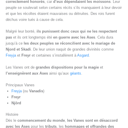
correctement honorés
, car
d’eux dépendaient les moissons
. Leur
peuple se soulevait selon certains récits s’ils manquaient à leur devoir
et que les récoltes étaient mauvaises ou détruites. Des rois furent
déchus voire tués à cause de cela.
Malgré leur bonté,
ils punissent donc ceux qui ne les respectent
pas
et ils ont longtemps été
en guerre avec les Ases
. Cela dura
jusqu’à ce
les deux peuples se réconcilient avec le mariage de
Njord et Skadi
. De leur union naquit de grandes divinités comme
Freyja
et
Freyr
et certaines s’installèrent à
Asgard
.
Les Vanes ont de
grandes dispositions pour la magie
et
l’enseignèrent aux Ases
ainsi qu’aux
géants
.
Principaux Vanes
Freyja
(ou
Vanadis
)
Freyr
Njörd
Histoire
Dès le
commencement du monde
,
les Vanes sont en désaccord
avec les Ases
pour les
tributs
, les
hommages et offrandes des