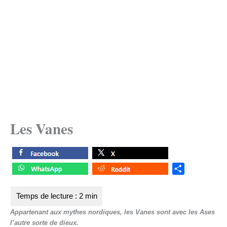
Les Vanes
S
h
a
r
Appartenant aux mythes nordiques, les Vanes sont avec les Ases
e
l’autre sorte de dieux.