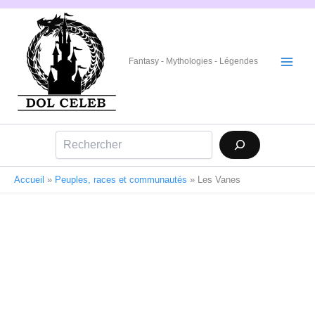
Aller
au
contenu
Fantasy - Mythologies - Légendes
Rechercher
Accueil
»
Peuples, races et communautés
»
Les Vanes