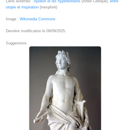
Liens externes :
Apollon et les hyperboréens
(Arbre Celtique),
entre
utopie et inspiration
(inexploré)
Image :
Wikimedia Commons
Dernière modification le 09/09/2025.
Suggestions