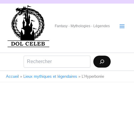
Aller
au
contenu
Fantasy - Mythologies - Légendes
Rechercher
Accueil
»
Lieux mythiques et légendaires
»
L’Hyperborée