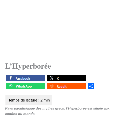
L’Hyperborée
S
h
a
r
Pays paradisiaque des mythes grecs, l’Hyperborée est située aux
e
confins du monde.