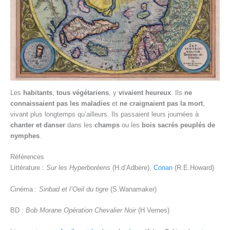
Les
habitants
,
tous végétariens
, y
vivaient heureux
. Ils
ne
connaissaient pas les maladies
et
ne craignaient pas la mort
,
vivant plus longtemps qu’ailleurs. Ils passaient leurs journées à
chanter et danser
dans les
champs
ou les
bois sacrés peuplés de
nymphes
.
Références
Littérature :
Sur les Hyperboréens
(H.d’Adbère),
Conan
(R.E.Howard)
Cinéma :
Sinbad et l’Oeil du tigre
(S.Wanamaker)
BD :
Bob Morane Opération Chevalier Noir
(H.Vernes)