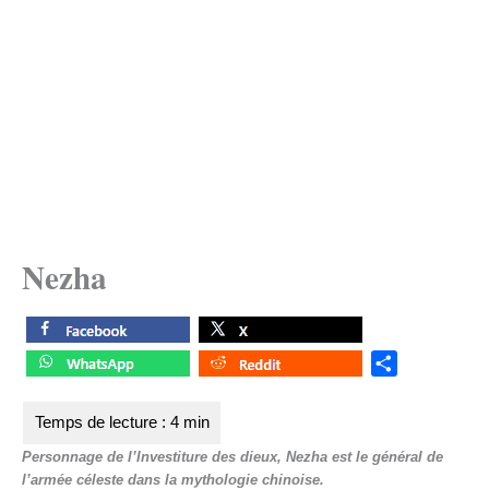
Nezha
S
h
a
r
Personnage de l’Investiture des dieux, Nezha est le général de
e
l’armée céleste dans la mythologie chinoise.