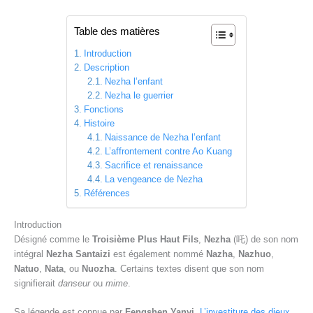
Table des matières
Introduction
Description
Nezha l’enfant
Nezha le guerrier
Fonctions
Histoire
Naissance de Nezha l’enfant
L’affrontement contre Ao Kuang
Sacrifice et renaissance
La vengeance de Nezha
Références
Introduction
Désigné comme le
Troisième Plus Haut Fils
,
Nezha
(吒) de son nom
intégral
Nezha Santaizi
est également nommé
Nazha
,
Nazhuo
,
Natuo
,
Nata
, ou
Nuozha
. Certains textes disent que son nom
signifierait
danseur
ou
mime
.
Sa légende est connue par
Fengshen Yanyi
,
L’investiture des dieux