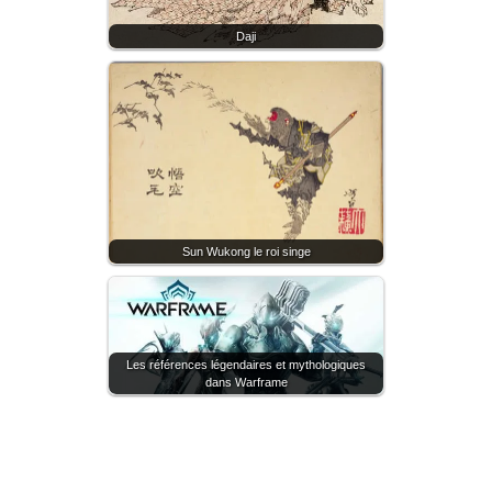
Daji
Sun Wukong le roi singe
Les références légendaires et mythologiques
dans Warframe