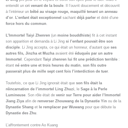
entendit un
cri venant de la boule
. Il l’ouvrit doucement et découvrit
à l’intérieur un
bébé au visage rouge, maquillé tenant un anneau
d’or
.
L’enfant était exceptionnel
sachant
déjà parler
et doté d’une
force hors du commun
.
L’Immortel Taiyi Zhenren
(un
moine bouddhiste
) fit à cet instant
son apparition et demanda à Li Jing
si l’enfant pouvait être son
disciple
. Li Jing accepta, ce qui était un honneur, d’autant que
ses
autres fils, Jinzha et Muzha
avaient été
éduqués par un autre
Immortel
. Cependant
Taiyi zhenren lui fit une prédiction terrible
:
étant
né entre une et trois heures du matin
,
son fils outre
passerait plus de mille sept cent fois l’interdiction de tuer
.
Toutefois, ce que Li Jing ignorait était que
son fils était la
réincarnation de l’immortel Ling Zhuzi
, le
Sage à la Perle
Lumineuse
. Son rôle était de
venir sur Terre pour aider l’Immortel
Jiang Ziya
afin de
renverser Zhouwang de la Dynastie Yin
ou de la
Dynastie Shang
et
le remplacer par Wuwang
pour que débute la
Dynastie des Zhu
.
L’affrontement contre Ao Kuang