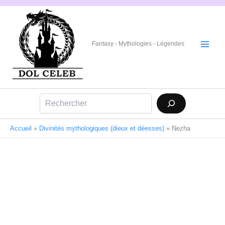
Aller
au
contenu
Fantasy - Mythologies - Légendes
Rechercher
Accueil
»
Divinités mythologiques (dieux et déesses)
»
Nezha