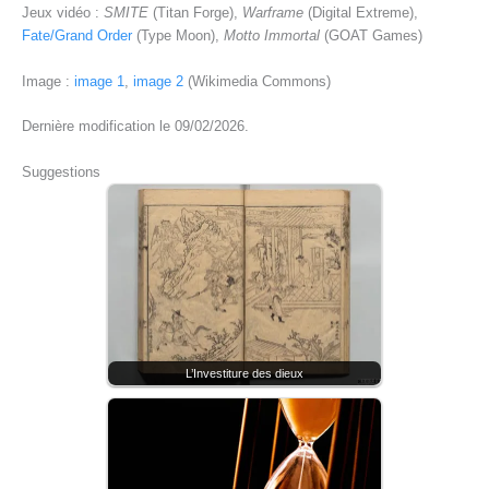
Jeux vidéo :
SMITE
(Titan Forge),
Warframe
(Digital Extreme),
Fate/Grand Order
(Type Moon),
Motto Immortal
(GOAT Games)
Image :
image 1
,
image 2
(Wikimedia Commons)
Dernière modification le 09/02/2026.
Suggestions
L’Investiture des dieux