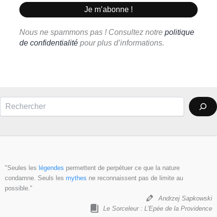
Nous ne spammons pas ! Consultez notre
politique
de confidentialité
pour plus d’informations.
Rechercher
"Seules les
légendes
permettent de perpétuer ce que la nature
condamne. Seuls les
mythes
ne reconnaissent pas de limite au
possible."
Andrzej Sapkowski
Le Sorceleur : L'Epée de la Providence