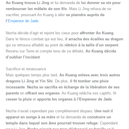
Ao Kuang trouva Li Jing
et lui demanda de
lui donner sa vie pour
rembourser les méfaits de son fils
. Mais Li Jing refusa de se
sacrifier, poussant Ao Kuang à aller
se plaindre auprès de
l
’
Empereur de Jade
.
Nezha décide d’agir et rejoint les cieux pour
affronter Ao Kuang
.
Dans le féroce combat qui eut lieu,
il arracha des écailles au dragon
qui se retrouva affaiblit au point de
rétrécir à la taille d’un serpent
.
Revenu sur Terre et compte tenu de sa défaite,
Ao Kuang décida
d’oublier l’incident
.
Sacrifice et renaissance
Mais quelques temps plus tard,
Ao Kuang enleva avec trois autres
dragons Li Jing et Yin Shi
. De plus,
il fit tomber une pluie
incessante
.
Nezha se sacrifia en échange de la libération de ses
parents
en
offrant ses organes
. Ao Kuang relâcha ses captifs, fit
cesser la pluie
et
apporta les organes à l’Empereur de Jade
.
Nezha n’avait cependant pas complètement disparu.
Une nuit il
apparut en songe à sa mère
et lui demanda de
construire un
temple dans lequel son âme pourrait trouver refuge
. Cependant