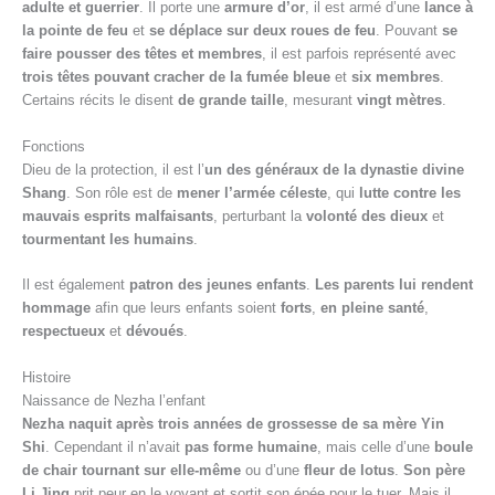
adulte et guerrier
. Il porte une
armure d’or
, il est armé d’une
lance à
la pointe de feu
et
se déplace sur deux roues de feu
. Pouvant
se
faire pousser des têtes et membres
, il est parfois représenté avec
trois têtes pouvant cracher de la fumée bleue
et
six membres
.
Certains récits le disent
de grande taille
, mesurant
vingt mètres
.
Fonctions
Dieu de la protection, il est l’
un des généraux de la dynastie divine
Shang
. Son rôle est de
mener l’armée céleste
, qui
lutte contre les
mauvais esprits malfaisants
, perturbant la
volonté des dieux
et
tourmentant les humains
.
Il est également
patron des jeunes enfants
.
Les parents lui rendent
hommage
afin que leurs enfants soient
forts
,
en pleine santé
,
respectueux
et
dévoués
.
Histoire
Naissance de Nezha l’enfant
Nezha naquit après trois années de grossesse de sa mère Yin
Shi
. Cependant il n’avait
pas forme humaine
, mais celle d’une
boule
de chair tournant sur elle-même
ou d’une
fleur de lotus
.
Son père
Li Jing
prit peur en le voyant et sortit son épée pour le tuer. Mais il