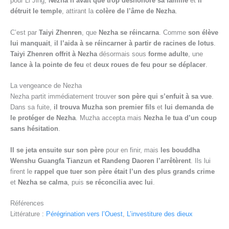
pour Li Jing,
Nezha n’avait que trop déshonoré sa famille
et
il
détruit le temple
, attirant la
colère de l’âme de Nezha
.
C’est par
Taiyi Zhenren
, que
Nezha se réincarna
. Comme
son élève
lui manquait
,
il l’aida à se réincarner à partir de racines de lotus
.
Taiyi Zhenren offrit à Nezha
désormais sous
forme adulte
, une
lance à la pointe de feu
et
deux roues de feu pour se déplacer
.
La vengeance de Nezha
Nezha partit immédiatement trouver
son père qui s’enfuit à sa vue
.
Dans sa fuite,
il trouva Muzha son premier fils
et
lui demanda de
le protéger de Nezha
. Muzha accepta mais
Nezha le tua d’un coup
sans hésitation
.
Il se jeta ensuite sur son père
pour en finir, mais
les bouddha
Wenshu Guangfa Tianzun et Randeng Daoren l’arrêtèrent
. Ils lui
firent le
rappel que tuer son père était l’un des plus grands crime
et
Nezha se calma
, puis
se réconcilia avec lui
.
Références
Littérature :
Pérégrination vers l’Ouest
,
L’investiture des dieux