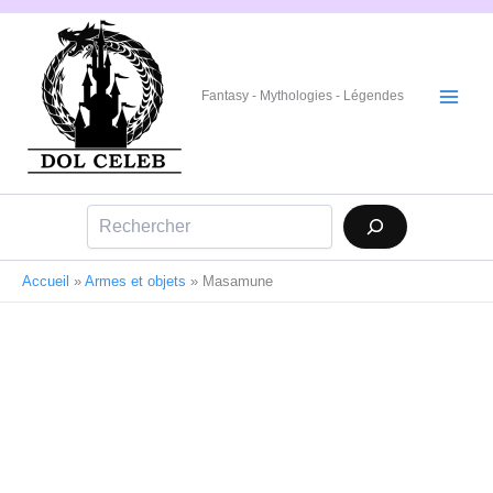
Aller
au
contenu
Fantasy - Mythologies - Légendes
Rechercher
Accueil
»
Armes et objets
»
Masamune