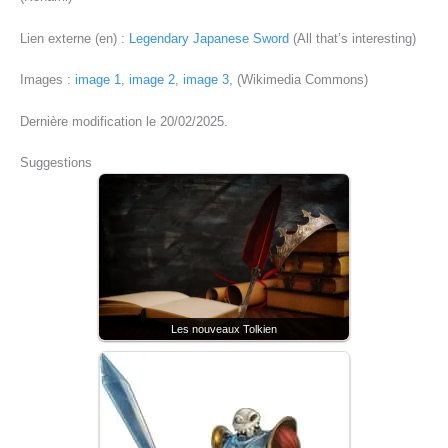
Lien externe (en) :
Legendary Japanese Sword
(All that’s interesting)
Images :
image 1
,
image 2
,
image 3
, (Wikimedia Commons)
Dernière modification le 20/02/2025.
Suggestions
Les nouveaux Tolkien