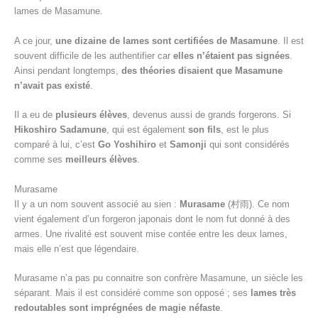
lames de Masamune.
A ce jour,
une dizaine de lames sont certifiées de Masamune
. Il est
souvent difficile de les authentifier car
elles n’étaient pas signées
.
Ainsi pendant longtemps,
des théories disaient que Masamune
n’avait pas existé
.
Il a eu de
plusieurs élèves
, devenus aussi de grands forgerons. Si
Hikoshiro Sadamune
, qui est également
son fils
, est le plus
comparé à lui, c’est
Go Yoshihiro
et
Samonji
qui sont considérés
comme ses
meilleurs élèves
.
Murasame
Il y a un nom souvent associé au sien :
Murasame
(村雨). Ce nom
vient également d’un forgeron japonais dont le nom fut donné à des
armes. Une rivalité est souvent mise contée entre les deux lames,
mais elle n’est que légendaire.
Murasame n’a pas pu connaitre son confrère Masamune, un siècle les
séparant. Mais il est considéré comme son opposé ; ses
lames très
redoutables sont imprégnées de magie néfaste
.