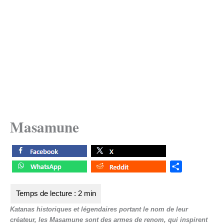
Masamune
S
h
a
r
Katanas historiques et légendaires portant le nom de leur
e
créateur, les Masamune sont des armes de renom, qui inspirent