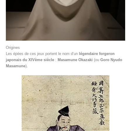
Origines
Les épées de ces jeux portent le nom d’un
légendaire forgeron
japonais du XIVème siècle
:
Masamune Okazaki
(ou
Goro Nyudo
Masamune
).