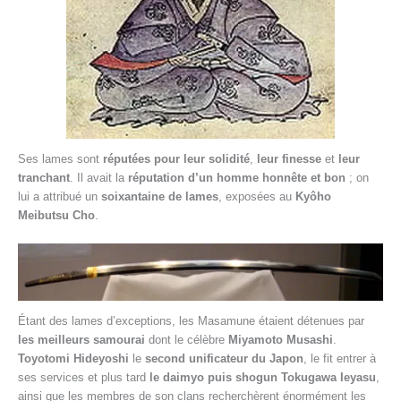
Ses lames sont
réputées pour leur solidité
,
leur finesse
et
leur
tranchant
. Il avait la
réputation d’un homme honnête et bon
; on
lui a attribué un
soixantaine de lames
, exposées au
Kyôho
Meibutsu Cho
.
Étant des lames d’exceptions, les Masamune étaient détenues par
les meilleurs samourai
dont le célèbre
Miyamoto Musashi
.
Toyotomi Hideyoshi
le
second unificateur du Japon
, le fit entrer à
ses services et plus tard
le daimyo puis shogun Tokugawa Ieyasu
,
ainsi que les membres de son clans recherchèrent énormément les