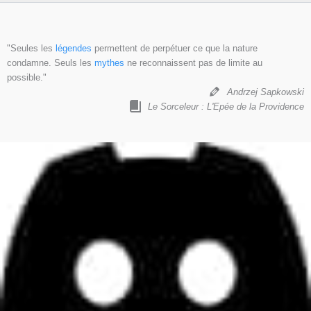
"Seules les
légendes
permettent de perpétuer ce que la nature
condamne. Seuls les
mythes
ne reconnaissent pas de limite au
possible."
Andrzej Sapkowski
Le Sorceleur : L'Epée de la Providence