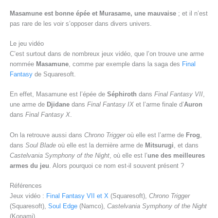
Masamune est bonne épée et Murasame, une mauvaise
; et il n’est
pas rare de les voir s’opposer dans divers univers.
Le jeu vidéo
C’est surtout dans de nombreux jeux vidéo, que l’on trouve une arme
nommée
Masamune
, comme par exemple dans la saga des
Final
Fantasy
de Squaresoft.
En effet, Masamune est l’épée de
Séphiroth
dans
Final Fantasy VII
,
une arme de
Djidane
dans
Final Fantasy IX
et l’arme finale d’
Auron
dans
Final Fantasy X
.
On la retrouve aussi dans
Chrono Trigger
où elle est l’arme de
Frog
,
dans
Soul Blade
où elle est la dernière arme de
Mitsurugi
, et dans
Castelvania Symphony of the Night
, où elle est l’
une des meilleures
armes du jeu
. Alors pourquoi ce nom est-il souvent présent ?
Références
Jeux vidéo :
Final Fantasy VII et X
(Squaresoft),
Chrono Trigger
(Squaresoft),
Soul Edge
(Namco),
Castelvania Symphony of the Night
(Konami)