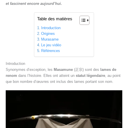
et fascinent encore aujourd’hui.
Table des matières
Introduction
Origines
Murasame
Le jeu vidéo
Références
Introduction
Synonymes d’exception, les
Masamune
(正宗) sont des
lames de
renom
dans l’histoire. Elles ont atteint un
statut légendaire
, au point
que bon nombre d’œuvres ont inclus des lames portant son nom.