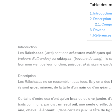
Table des m
Introductio
Description
Compo
Rāvana
Références
Introduction
Les
Rākshasas
(राक्षस) sont des
créatures maléfiques
qui 
(
voleurs d’offrandes)
ou
raktapas
(
buveurs de sang)
. Ils 
leur nom vient de leur fonction, puisque
raksh
signifie
garde
Description
Les Rākshasas ne se ressemblent pas tous. Ils y en a des
ils sont
gros
,
minces
, de la taille d’un
nain
ou d’un
géant
.
Certains d’entre eux n’ont qu’
un bras
ou qu’
une jambe
, d
traits communs, parfois :
un seul œil
, une
seule oreille,
d
âne
,
cheval
,
éléphant
.. (dans certains jeux, la
tête de tig