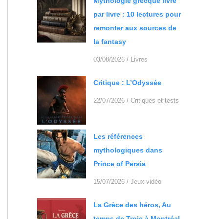
Mythologie grecque livre
par livre : 10 lectures pour
remonter aux sources de
la fantasy
03/08/2026
/
Livres
Critique : L’Odyssée
22/07/2026
/
Critiques et tests
Les références
mythologiques dans
Prince of Persia
15/07/2026
/
Jeux vidéo
La Grèce des héros, Au
temps de Troie à Montréal