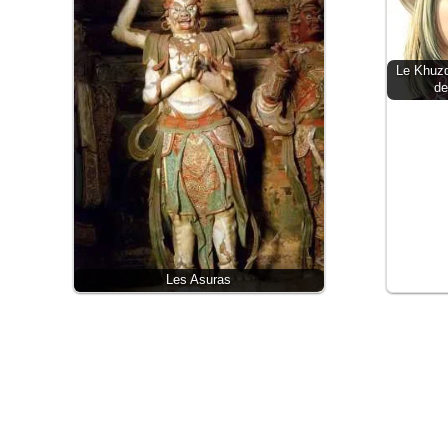
Le Khuzd
de
Les Asuras