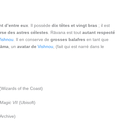
nt d’entre eux
. Il possède
dix têtes et vingt bras
; il est
rse des astres célestes
. Rāvana est tout
autant respecté
Vishnou
. Il en conserve de
grosses
balafres
en tant que
 Rāma
, un
avatar de
Vishnou
, (fait qui est narré dans le
(Wizards of the Coast)
Magic VII
(Ubisoft)
Archive)