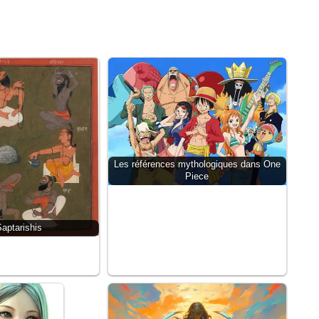
Les références mythologiques dans One
Piece
aptarishis