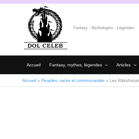
Aller
au
contenu
Fantasy - Mythologies - Légendes
Accueil
Fantasy, mythes, légendes
Articles
Accueil
»
Peuples, races et communautés
»
Les Rākshasa