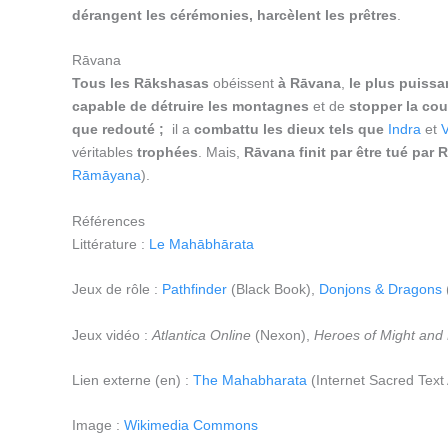
dérangent les cérémonies, harcèlent les prêtres
.
Rāvana
Tous les Rākshasas
obéissent
à Rāvana
,
le plus puissa
capable de détruire les montagnes
et de
stopper la cou
que redouté ;
il a
combattu les dieux tels que
Indra
et
véritables
trophées
. Mais,
Rāvana finit par être tué par
Rāmāyana
).
Références
Littérature :
Le Mahābhārata
Jeux de rôle :
Pathfinder
(Black Book),
Donjons & Dragons
Jeux vidéo :
Atlantica Online
(Nexon),
Heroes of Might and 
Lien externe (en) :
The Mahabharata
(Internet Sacred Text 
Image :
Wikimedia Commons