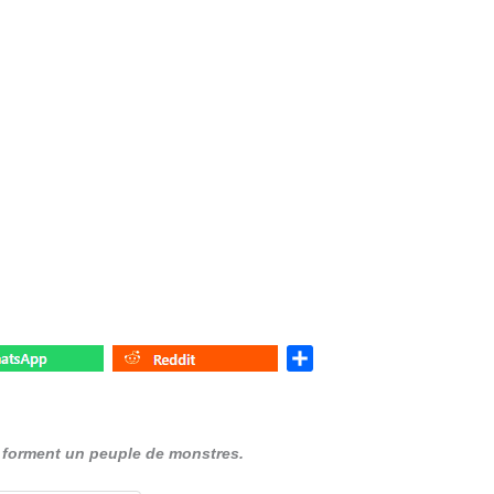
S
h
a
r
forment un peuple de monstres.
e