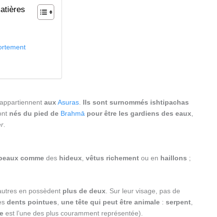
atières
n
rtement
appartiennent
aux
Asuras
.
Ils sont surnommés ishtipachas
sont
nés du pied de
Brahmā
pour être les gardiens des eaux
,
r
.
beaux comme
des
hideux
,
vêtus richement
ou en
haillons
;
’autres en possèdent
plus de deux
. Sur leur visage, pas de
es
dents pointues
,
une tête qui peut être animale
:
serpent
,
re
est l’une des plus couramment représentée).