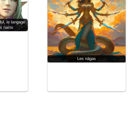
ul, le langage
s nains
Les nāgas