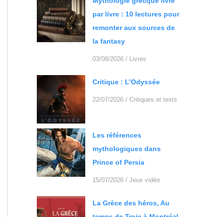
Mythologie grecque livre
par livre : 10 lectures pour
remonter aux sources de
la fantasy
03/08/2026
/
Livres
Critique : L’Odyssée
22/07/2026
/
Critiques et tests
Les références
mythologiques dans
Prince of Persia
15/07/2026
/
Jeux vidéo
La Grèce des héros, Au
temps de Troie à Montréal