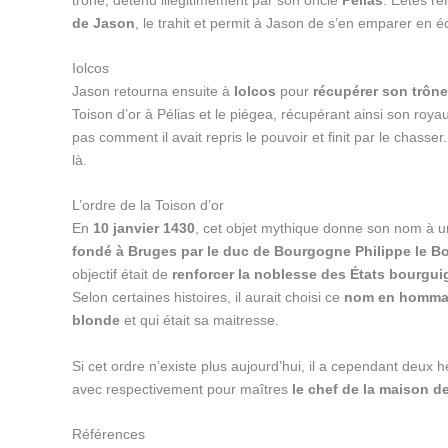
de Jason
, le trahit et permit à Jason de s’en emparer en é
Iolcos
Jason retourna ensuite à
Iolcos
pour
récupérer son trône
Toison d’or à Pélias et le piégea, récupérant ainsi son roy
pas comment il avait repris le pouvoir et finit par le chasse
là.
L’ordre de la Toison d’or
En
10 janvier 1430
, cet objet mythique donne son nom à 
fondé à Bruges par le duc de Bourgogne Philippe le Bo
objectif était de
renforcer la noblesse des États bourgu
Selon certaines histoires, il aurait choisi ce
nom en hommag
blonde
et qui était sa maitresse.
Si cet ordre n’existe plus aujourd’hui, il a cependant deux hé
avec respectivement pour maîtres
le chef de la maison 
Références