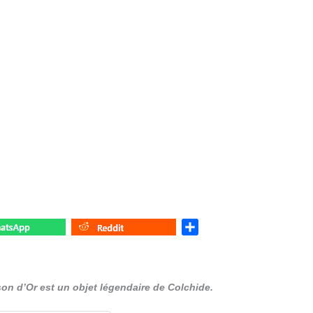
S
h
a
r
son d’Or est un objet légendaire de Colchide.
e