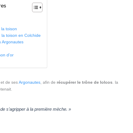
res
 la toison
e la toison en Colchide
s Argonautes
son d’or
et de ses
Argonautes
, afin de
récupérer le trône de Iolcos
. la
tenait.
le de s’agripper à la première mèche. »