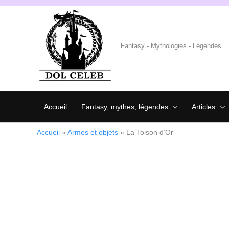
Aller
au
contenu
Fantasy - Mythologies - Légendes
Accueil
Fantasy, mythes, légendes
Articles
Accueil
»
Armes et objets
»
La Toison d’Or