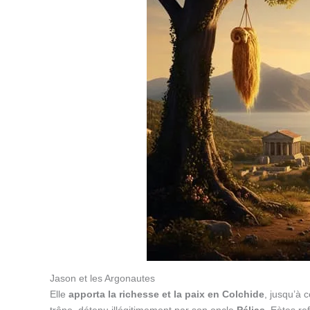
Jason et les Argonautes
Elle
apporta la richesse et la paix en Colchide
, jusqu’à 
trône, détenu illégitimement par son oncle
Pélias
. Eètes re