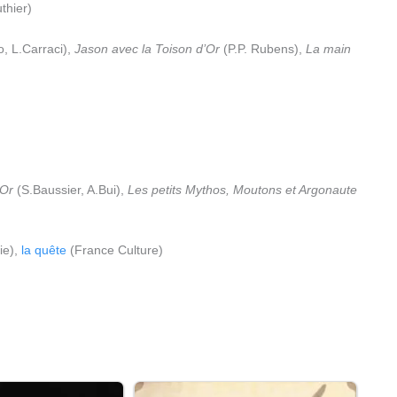
thier)
o, L.Carraci),
Jason avec la Toison d’Or
(P.P. Rubens),
La main
’Or
(S.Baussier, A.Bui),
Les petits Mythos, Moutons et Argonaute
ie),
la quête
(France Culture)