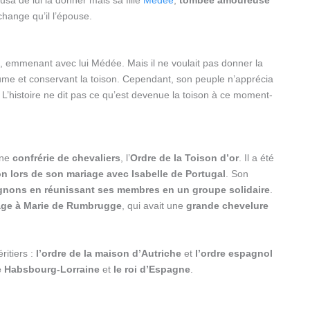
change qu’il l’épouse.
, emmenant avec lui Médée. Mais il ne voulait pas donner la
aume et conservant la toison. Cependant, son peuple n’apprécia
r. L’histoire ne dit pas ce qu’est devenue la toison à ce moment-
une
confrérie de chevaliers
, l’
Ordre de la Toison d’or
. Il a été
n lors de son mariage avec Isabelle de Portugal
. Son
ignons en réunissant ses membres en un groupe solidaire
.
e à Marie de Rumbrugge
, qui avait une
grande chevelure
ritiers :
l’ordre de la maison d’Autriche
et
l’ordre espagnol
de Habsbourg-Lorraine
et
le roi d’Espagne
.