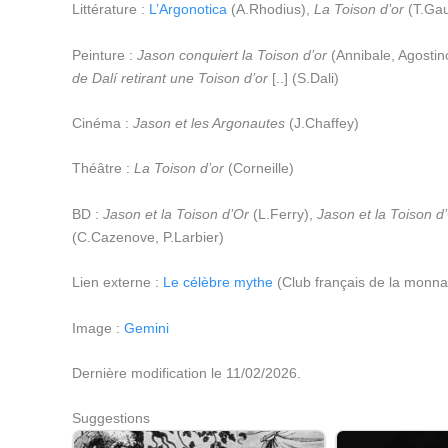
Littérature :
L’Argonotica
(A.Rhodius),
La Toison d’or
(T.Gau
Peinture :
Jason conquiert la Toison d’or
(Annibale, Agostin
de Dalí retirant une Toison d’or
[..] (S.Dali)
Cinéma :
Jason et les Argonautes
(J.Chaffey)
Théâtre :
La Toison d’or
(Corneille)
BD :
Jason et la Toison d’Or
(L.Ferry),
Jason et la Toison d
(C.Cazenove, P.Larbier)
Lien externe :
Le célèbre mythe
(Club français de la monna
Image :
Gemini
Dernière modification le 11/02/2026.
Suggestions