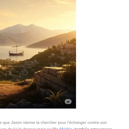
ce que Jason vienne la chercher pour l’échanger contre son
fusa de lui la donner mais sa fille
Médée
,
tombée amoureuse