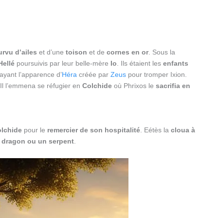
urvu d’ailes
et d’une
toison
et de
cornes en or
. Sous la
Hellé
poursuivis par leur belle-mère
Io
. Ils étaient les
enfants
n ayant l’apparence d’
Héra
créée par
Zeus
pour tromper Ixion.
 Il l’emmena se réfugier en
Colchide
où Phrixos le
sacrifia en
olchide
pour le
remercier de son hospitalité
. Eétès la
cloua à
n dragon ou un serpent
.