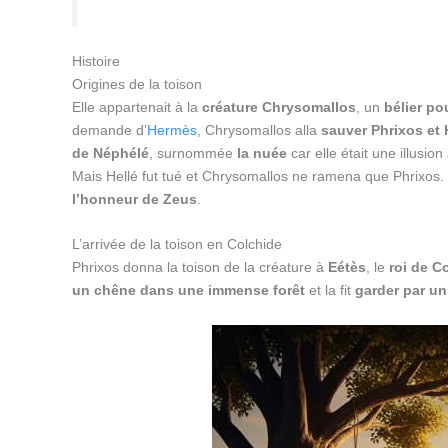
Histoire
Origines de la toison
Elle appartenait à la
créature Chrysomallos
, un
bélier po
demande d’
Hermès
, Chrysomallos alla
sauver Phrixos et 
de Néphélé
, surnommée
la nuée
car elle était une illusio
Mais Hellé fut tué et Chrysomallos ne ramena que Phrixos.
l’honneur de Zeus
.
L’arrivée de la toison en Colchide
Phrixos donna la toison de la créature à
Eétès
, le
roi de C
un chêne dans une immense forêt
et la fit
garder par u