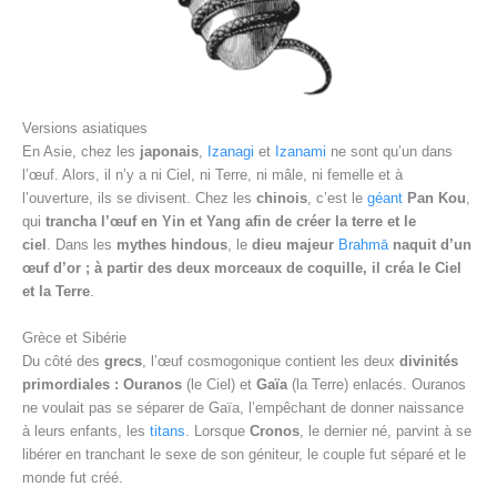
Versions asiatiques
En Asie, chez les
japonais
,
Izanagi
et
Izanami
ne sont qu’un dans
l’œuf. Alors, il n’y a ni Ciel, ni Terre, ni mâle, ni femelle et à
l’ouverture, ils se divisent. Chez les
chinois
, c’est le
géant
Pan Kou
,
qui
trancha l’œuf en Yin et Yang afin de créer la terre et le
ciel
. Dans les
mythes hindous
, le
dieu majeur
Brahmā
naquit d’un
œuf d’or
; à partir des deux morceaux de coquille, il créa le Ciel
et la Terre
.
Grèce et Sibérie
Du côté des
grecs
, l’œuf cosmogonique contient les deux
divinités
primordiales :
Ouranos
(le Ciel) et
Gaïa
(la Terre) enlacés. Ouranos
ne voulait pas se séparer de Gaïa, l’empêchant de donner naissance
à leurs enfants, les
titans
. Lorsque
Cronos
, le dernier né, parvint à se
libérer en tranchant le sexe de son géniteur, le couple fut séparé et le
monde fut créé.