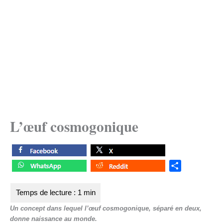
L’œuf cosmogonique
S
h
a
r
Un concept dans lequel l’œuf cosmogonique, séparé en deux,
e
donne naissance au monde.