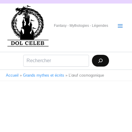
Aller
au
contenu
Fantasy - Mythologies - Légendes
Rechercher
Accueil
»
Grands mythes et écrits
»
L’œuf cosmogonique