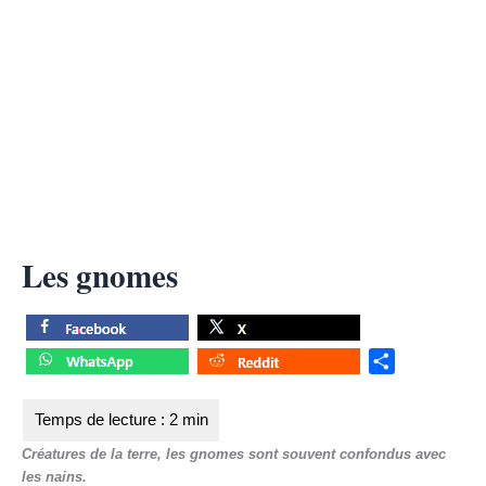
Les gnomes
S
h
a
r
Créatures de la terre, les gnomes sont souvent confondus avec
e
les nains.