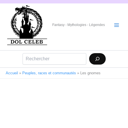
Aller
au
contenu
Fantasy - Mythologies - Légendes
Rechercher
Accueil
»
Peuples, races et communautés
»
Les gnomes