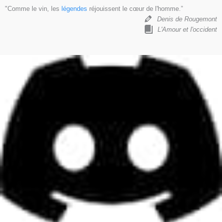
"Comme le vin, les
légendes
réjouissent le cœur de l'homme.”
Denis de Rougemont
L'Amour et l'occident