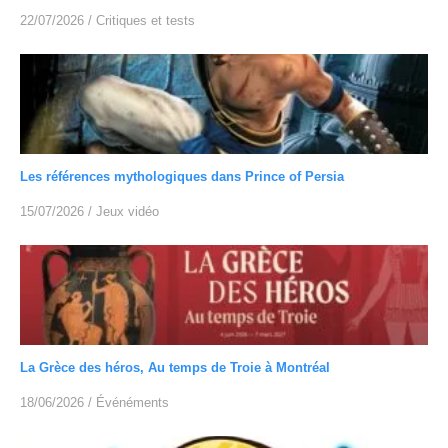
22/07/2026
/
Critiques et tests
Les références mythologiques dans Prince of Persia
15/07/2026
/
Jeux vidéo
La Grèce des héros, Au temps de Troie à Montréal
18/06/2026
/
Événéments