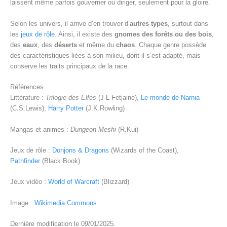
laissent même parfois gouverner ou diriger, seulement pour la gloire.
Selon les univers, il arrive d’en trouver d’
autres types
, surtout dans
les
jeux de rôle
. Ainsi, il existe des
gnomes des forêts ou des bois
,
des
eaux
, des
déserts
et même du
chaos
. Chaque genre possède
des caractéristiques liées à son milieu, dont il s’est adapté, mais
conserve les traits principaux de la race.
Références
Littérature :
Trilogie des Elfes
(J-L Fetjaine),
Le monde de Narnia
(C.S.Lewis),
Harry Potter
(J.K.Rowling)
Mangas et animes :
Dungeon Meshi
(R.Kui)
Jeux de rôle :
Donjons & Dragons
(Wizards of the Coast),
Pathfinder
(Black Book)
Jeux vidéo :
World of Warcraft
(Blizzard)
Image :
Wikimedia Commons
Dernière modification le 09/01/2025.