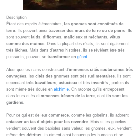
Description
Étant des esprits élémentaires,
les gnomes sont constitués de
terre
. Ils peuvent ainsi
traverser des murs de terre ou de pierre
. Ils
sont souvent
laids
,
difformes
,
malicieux
et
méchants
,
vêtus
comme des moines
. Dans la plupart des récits, ils sont également
très lâches
. Mais dans d’autres histoires, ils se révèlent être très
puissants, pouvant se
transformer en
géant
.
Alors que les nains construisent d’
immenses cités souterraines très
ouvragées
, les
cités des gnomes
sont très
rudimentaires
. Ils sont
cependant
très travailleurs
,
astucieux
et très
inventifs
; parfois ils
sont même très doués en
alchimie
. On raconte qu’ils entreposent
dans leurs cités d’
immenses trésors de la terre
, dont
ils sont les
gardiens
.
Pour ce qui est de leur
commerce
, comme les gobelins, ils adorent
entasser un tas d’objets pour les revendre
. Mais si les gobelins
vendent souvent des babioles sans valeur, les gnomes, eux, vendent
même des
détritus
. ils aiment ainsi beaucoup les humains et se