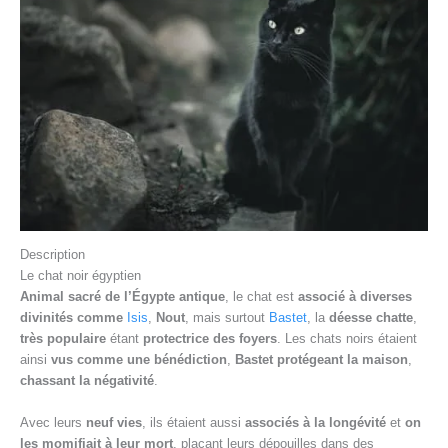
Description
Le chat noir égyptien
Animal sacré de l’Égypte antique
, le chat est
associé à diverses
divinités comme
Isis
,
Nout
, mais surtout
Bastet
, la
déesse chatte
,
très populaire
étant
protectrice des foyers
. Les chats noirs étaient
ainsi
vus comme une bénédiction
,
Bastet protégeant la maison
,
chassant la négativité
.
Avec leurs
neuf vies
, ils étaient aussi
associés à la longévité
et
on
les momifiait à leur mort
, plaçant leurs dépouilles dans des