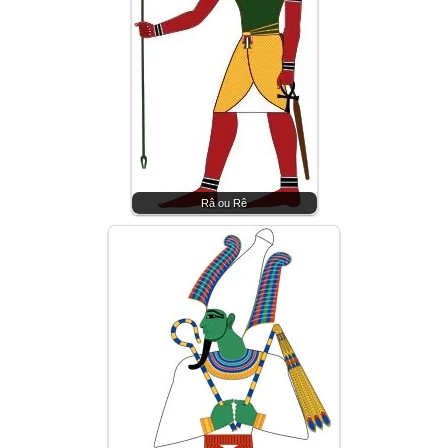
Râ ou Rê