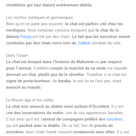
cimetières qui leur étaient entièrement dédiés
.
Les mythes nordiques et germaniques
Bien qu’on en parle peu souvent,
le chat est parfois cité chez les
nordiques
. Ainsi certaines versions évoquent que
le char de la
déesse
Freyja
est tiré par des chats.
Le fait que les sorcières soient
conduites par des chats noirs lors du
Sabbat
viendrait de cela.
Dans l’Islam
Le chat est évoqué dans l’histoire de Mahomet
ou
par respect
pour l’animal
, il préféra
couper la manche de sa veste
sur laquelle
dormait un chat
,
plutôt que de le réveiller
. Toutefois si le chat est
signe de porte-bonheur
, de
baraka
, le noir lui ne l’est pas, étant
associé au maudit
.
Le Moyen âge et les celtes
Le chat noir associé au diable vient surtout d’Occident
. Il y est
u
ne des incarnations du malin
, une de ses apparences favorites.
C’est ainsi qu’il est l’
animal de compagnie préféré des
sorcières
,
qui ont
pactisé avec le diable
. De ce fait, lors de
procès de
sorcières
, leurs chats furent souvent
condamnés avec elles
. Il y eut