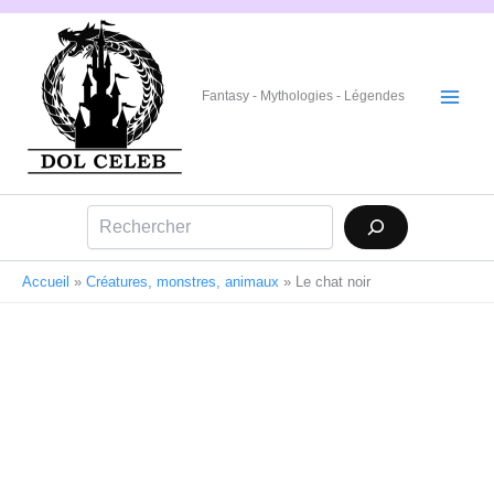
Aller
au
contenu
Fantasy - Mythologies - Légendes
Rechercher
Accueil
»
Créatures, monstres, animaux
»
Le chat noir