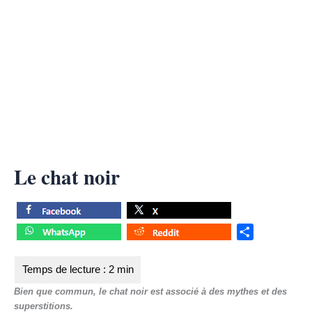
Le chat noir
S
h
a
r
Bien que commun, le chat noir est associé à des mythes et des
e
superstitions.