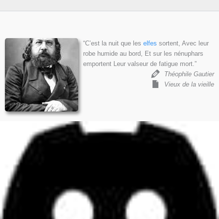
“C’est la nuit que les
elfes
sortent, Avec leur
robe humide au bord, Et sur les nénuphars
emportent Leur valseur de fatigue mort.”
Théophile Gautier
Vieux de la vieille