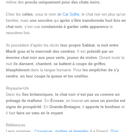
même des
procès uniquement pour des chats noirs.
Chez les
celtes
, sous le nom de
Cat Sidhe
, le chat noir est plus qu’un
familier, mais
une sorcière
qui
après s’être transformée huit fois en
chat noir
, s’est vue
condamnée à garder cette apparence
la
neuvième fois.
Ils possèdent d’après les récits
leur propre Sabbat
, l
a nuit entre
Mardi gras et le mercredi des cendres
. Il est
présidé par un
énorme chat noir aux yeux verts
,
joueur de violon
. Durant toute la
nuit
ils dansent
,
chantent
,
se battent à coups de griffes
,
blasphèment
dans la langue humaine. Pour
les empêcher de s’y
rendre
,
on leur coupe la queue et les oreilles
.
Royaume-Uni
Dans les
îles britanniques
,
le chat noir n’est pas vu comme un
présage de malheur
. En
Écosse
, en trouver
un sous un porche est
signe de prospérité
. En
Grande-Bretagne
, il
apporte le bonheur
et
il faut
faire un vœu en le voyant
.
Références
Liens externes :
Croyances, mythes et légendes
(Le Figaro),
D’où