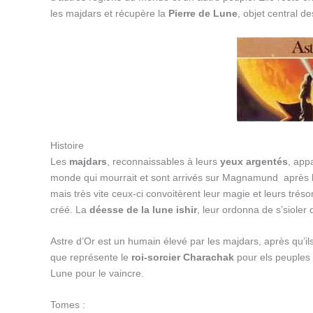
les majdars et récupère la
Pierre de Lune
, objet central d
Histoire
Les
majdars
, reconnaissables à leurs
yeux argentés
, app
monde qui mourrait et sont arrivés sur Magnamund après la
mais très vite ceux-ci convoitèrent leur magie et leurs tréso
créé. La
déesse de la lune ishir
, leur ordonna de s’sioler
Astre d’Or est un humain élevé par les majdars, après qu’ils
que représente le
roi-sorcier Charachak
pour els peuples 
Lune pour le vaincre.
Tomes :