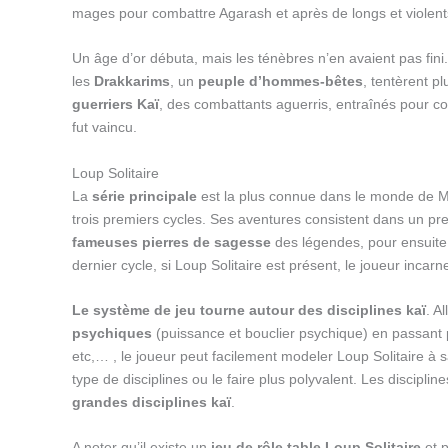
mages pour combattre Agarash et après de longs et violen
Un âge d’or débuta, mais les ténèbres n’en avaient pas fi
les
Drakkarims
, un
peuple d’hommes-bêtes
, tentèrent p
guerriers Kaï
, des combattants aguerris, entraînés pour c
fut vaincu.
Loup Solitaire
La
série principale
est la plus connue dans le monde de
trois premiers cycles. Ses aventures consistent dans un p
fameuses pierres de sagesse
des légendes, pour ensuite 
dernier cycle, si Loup Solitaire est présent, le joueur incar
Le système de jeu tourne autour des disciplines kaï
. A
psychiques
(puissance et bouclier psychique) en passant 
etc,… , le joueur peut facilement modeler Loup Solitaire à 
type de disciplines ou le faire plus polyvalent. Les disciplin
grandes disciplines kaï
.
A noter qu’il existe un
jeu de rôle table Loup Solitaire
et p