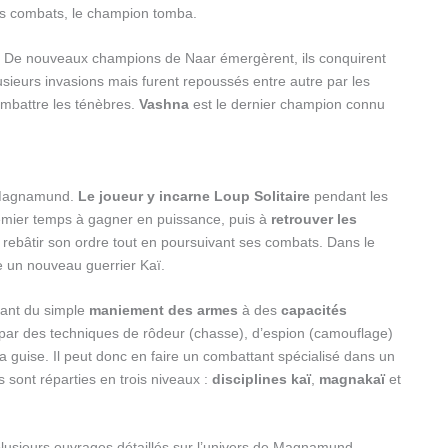
ts combats, le champion tomba.
ni. De nouveaux champions de Naar émergèrent, ils conquirent
lusieurs invasions mais furent repoussés entre autre par les
ombattre les ténèbres.
Vashna
est le dernier champion connu
 Magnamund.
Le joueur y incarne Loup Solitaire
pendant les
remier temps à gagner en puissance, puis à
retrouver les
rebâtir son ordre tout en poursuivant ses combats. Dans le
ne un nouveau guerrier Kaï.
llant du simple
maniement des armes
à des
capacités
par des techniques de rôdeur (chasse), d’espion (camouflage)
sa guise. Il peut donc en faire un combattant spécialisé dans un
es sont réparties en trois niveaux :
disciplines kaï
,
magnakaï
et
lusieurs ouvrages détaillés sur l’univers de Magnamund.