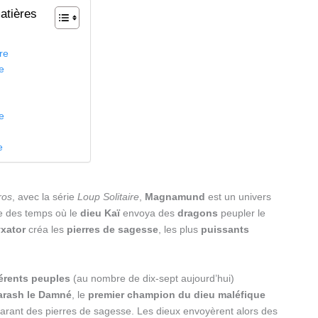
atières
n
re
re
s
re
e
ros
, avec la série
Loup Solitaire
,
Magnamund
est un univers
be des temps où le
dieu Kaï
envoya des
dragons
peupler le
xator
créa les
pierres de sagesse
, les plus
puissants
férents peuples
(au nombre de dix-sept aujourd’hui)
arash le Damné
, le
premier champion du dieu maléfique
rant des pierres de sagesse. Les dieux envoyèrent alors des