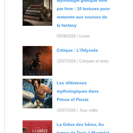
Mythologie grecque livre
par livre : 10 lectures pour
remonter aux sources de
la fantasy
03/08/2026
/
Livres
Critique : L’Odyssée
22/07/2026
/
Critiques et tests
Les références
mythologiques dans
Prince of Persia
15/07/2026
/
Jeux vidéo
La Grèce des héros, Au
temps de Troie à Montréal