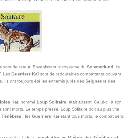
s
sont de retour. Envahissant le royaume du
Sommerlund
, ils
ï
. Les
Guerriers Kaï
sont de redoutables combattants pouvant
s. Ils ont toujours été les ennemis jurés des
Seigneurs des
iples Kaï
, nommé
Loup Solitaire
, était absent. Celui-ci, à son
sont morts. Le temps presse, Loup Solitaire doit au plus vite
es Ténèbres
; les
Guerriers Kaï
étant tous morts, le combat sera
e son état. Il devra
combattre les Maîtres des Ténèbres et