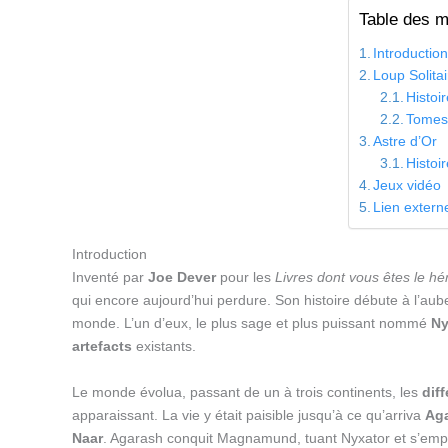
Table des m
Introductio
Loup Solitai
Histoi
Tome
Astre d’Or
Histoi
Jeux vidéo
Lien extern
Introduction
Inventé par
Joe Dever
pour les
Livres dont vous êtes le hé
qui encore aujourd’hui perdure. Son histoire débute à l’au
monde. L’un d’eux, le plus sage et plus puissant nommé
Ny
artefacts
existants.
Le monde évolua, passant de un à trois continents, les
dif
apparaissant. La vie y était paisible jusqu’à ce qu’arriva
Ag
Naar
. Agarash conquit Magnamund, tuant Nyxator et s’empa