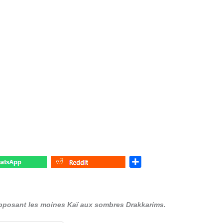
S
h
a
r
pposant les moines Kaï aux sombres
Drakkarims
.
e