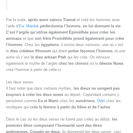
Par la suite,
après avoir vaincu Tiamat
et créé les hommes avec
l’aide d’
Ea
,
Marduk
perfectionna l’homme
,
en lui donnant la vie
.
C’est l’argile qu’utilise également Épiméthée pour créer les
animaux
et que
son frère Prométhée prend également pour créer
l’homme
. Chez les
égyptiens
, il existe deux versions, une où c’est
le
dieu créateur Khnoum
qui étant
potier
façonna l’homme,
et une
autre où c’est
le dieu artisan Ptah
qui les crée. On retrouve
également le mythe de l’argile
chez les chinois
où la
déesse Nuwa
créa l’homme à partir de celle-ci.
Les deux sexes
Il faut noter que dans certains mythes,
les dieux ne songent pas
toujours à créer les deux sexes
au départ. Cependant certains y
pensèrent comme
Ea et Mami
chez les
sumériens
,
Odin
chez les
nordiques qui
créa la femme à partir du frêne et de l’aulne
.
Dans le cas où les deux sexes ne furent pas créés au début,
les
premiers êtres composant l’humanité sont des êtres
androgynes.
Coupés en deux,
ils donneront les deux sexes, ceci