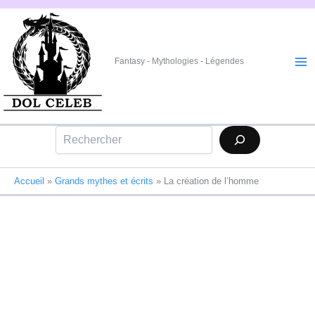
Aller
au
contenu
Fantasy - Mythologies - Légendes
Rechercher
Accueil
»
Grands mythes et écrits
»
La création de l’homme