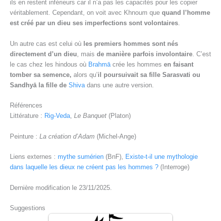
ils en restent inférieurs car il n’a pas les capacités pour les copier
véritablement. Cependant, on voit avec Khnoum que
quand l’homme
est créé par un dieu ses imperfections sont volontaires
.
Un autre cas est celui où
les premiers hommes sont nés
directement d’un dieu
, mais
de manière parfois involontaire
. C’est
le cas chez les hindous où
Brahmā
crée les hommes
en faisant
tomber sa semence,
alors qu’
il poursuivait sa fille Sarasvati ou
Sandhyā la fille de
Shiva
dans une autre version.
Références
Littérature :
Rig-Veda
,
Le Banquet
(Platon)
Peinture :
La création d’Adam
(Michel-Ange)
Liens externes :
mythe sumérien
(BnF),
Existe-t-il une mythologie
dans laquelle les dieux ne créent pas les hommes ?
(Interroge)
Dernière modification le 23/11/2025.
Suggestions