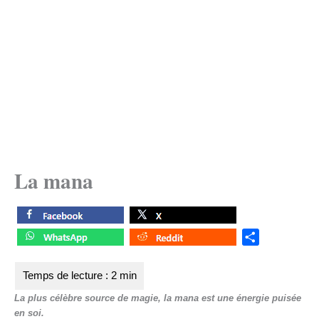
La mana
S
h
a
r
La plus célèbre source de magie, la mana est une énergie puisée
e
en soi.