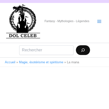
Aller
au
contenu
Fantasy - Mythologies - Légendes
Rechercher
Accueil
»
Magie, ésotérisme et spiritisme
»
La mana