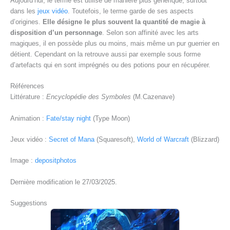
Aujourd’hui, le terme est utilisé de manière plus générique, surtout
dans les
jeux vidéo
. Toutefois, le terme garde de ses aspects
d’origines.
Elle désigne le plus souvent la quantité de magie à
disposition d’un personnage
. Selon son affinité avec les arts
magiques, il en possède plus ou moins, mais même un pur guerrier en
détient. Cependant on la retrouve aussi par exemple sous forme
d’artefacts qui en sont imprégnés ou des potions pour en récupérer.
Références
Littérature :
Encyclopédie des Symboles
(M.Cazenave)
Animation :
Fate/stay night
(Type Moon)
Jeux vidéo :
Secret of Mana
(Squaresoft),
World of Warcraft
(Blizzard)
Image :
depositphotos
Dernière modification le 27/03/2025.
Suggestions